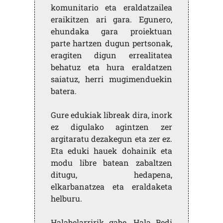
komunitario eta eraldatzailea
eraikitzen ari gara. Egunero,
ehundaka gara proiektuan
parte hartzen dugun pertsonak,
eragiten digun errealitatea
behatuz eta hura eraldatzen
saiatuz, herri mugimenduekin
batera.
Gure edukiak libreak dira, inork
ez digulako agintzen zer
argitaratu dezakegun eta zer ez.
Eta eduki hauek dohainik eta
modu libre batean zabaltzen
ditugu, hedapena,
elkarbanatzea eta eraldaketa
helburu.
Halabelarririk gabe, Hala Bedi