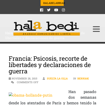
HALABELARRIAK
Hala Bedi
>
Berriak
>
Francia: Psicosis, recorte de
libertades y declaraciones de guerra
Francia: Psicosis, recorte de
libertades y declaraciones de
guerra
NOVEMBER 28, 2015
SUELTA LA OLLA
IN
BERRIAK
ON FRANCIA: PSICOSIS, RECORTE DE LIBERTADES
COMMENTS OFF
Han pasado
dos semanas
desde los atentados de París y hemos tenido la