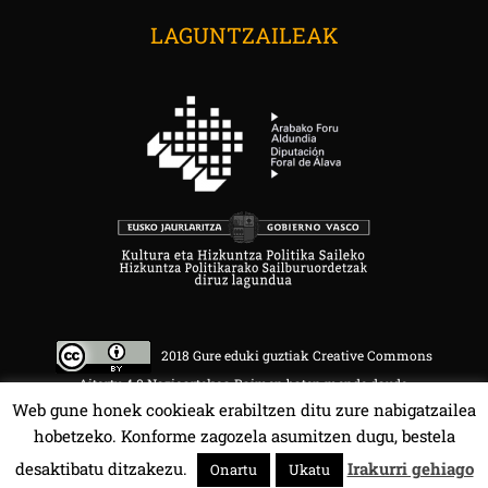
LAGUNTZAILEAK
2018 Gure eduki guztiak Creative Commons
Aitortu 4.0 Nazioartekoa Baimen baten mende daude.
Web gune honek cookieak erabiltzen ditu zure nabigatzailea
hobetzeko. Konforme zagozela asumitzen dugu, bestela
desaktibatu ditzakezu.
Irakurri gehiago
Onartu
Ukatu
HALA BEDI BAT 107.4 MHz.