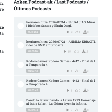
Azken Podcast-ak / Last Podcasts /
an
.
Últimos Podcasts
re
herriaren hitza: 2026/07/14 -  SHUAI JIAO: Mirar
i Riolobos Santos y Ekain Otegi.
ze
00:54:51
2
1
0
ta
herriaren hitza: 2026/07/21 -  ANDIMA ERRAZTI, 
rider de BMX amurrioarra
ta
01:00:16
15
2
13
Kodoro Games: Kodoro Games - 4×42 - Final de l
a Temporada 4
01:03:42
1
0
2
Kodoro Games: Kodoro Games - 4×42 - Final de l
a Temporada 4
01:03:42
1
0
0
Dando la latam: Dando la Latam 1X23: Homenaje 
al Indio Solari - La última leyenda infinita.
00:59:13
2
0
0