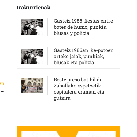
Irakurrienak
Gasteiz 1986: fiestas entre
botes de humo, punkis,
blusas y policía
Gasteiz 1986an: ke-potoen
arteko jaiak, punkiak,
blusak eta polizia
Beste preso bat hil da
en
Zaballako espetxetik
→
ospitalera eraman eta
gutxira