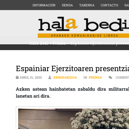
INFORMACIÓN
DENDA
TABERNA
CONTACTO
SA
Hala Bedi
>
Prensa
>
Espainiar Ejerzitoaren prese
Espainiar Ejerzitoaren presentzi
ABRIL 21, 2020
ERREDAKZIOA
IN
PRENSA
COMENT
Azken astean hainbatetan zabaldu dira militarrak
lanetan ari dira.