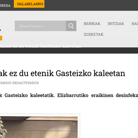
HALABELARRIS
RRERA
BERRIAK
IRITZIAK
HA
ZOZKETAK
ntziak ez du etenik Gasteizko kaleetan
ak ez du etenik Gasteizko kaleetan
EN ESPAINIAR EJERZITOAREN PRESENTZIAK EZ DU ETEN
ARIOS DESACTIVADOS
 Gasteizko kaleetatik. Elizbarrutiko eraikinen desinfekz