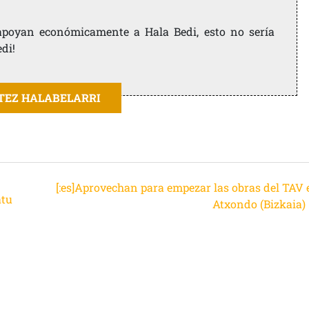
e apoyan económicamente a Hala Bedi, esto no sería
edi!
ITEZ HALABELARRI
[:es]Aprovechan para empezar las obras del TAV 
atu
Atxondo (Bizkaia)