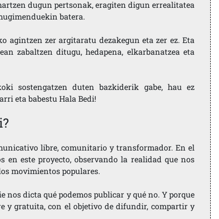
artzen dugun pertsonak, eragiten digun errealitatea
i mugimenduekin batera.
ko agintzen zer argitaratu dezakegun eta zer ez. Eta
ean zabaltzen ditugu, hedapena, elkarbanatzea eta
koki sostengatzen duten bazkiderik gabe, hau ez
larri eta babestu Hala Bedi!
i?
nicativo libre, comunitario y transformador. En el
os en este proyecto, observando la realidad que nos
 los movimientos populares.
ie nos dicta qué podemos publicar y qué no. Y porque
 y gratuita, con el objetivo de difundir, compartir y