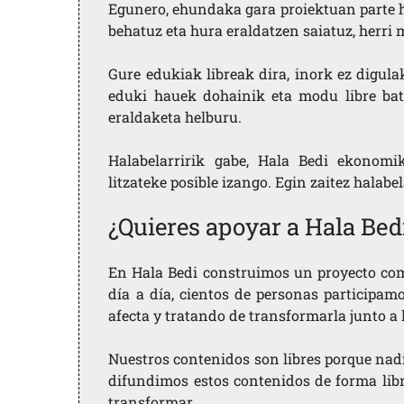
Egunero, ehundaka gara proiektuan parte h
behatuz eta hura eraldatzen saiatuz, herr
Gure edukiak libreak dira, inork ez digula
eduki hauek dohainik eta modu libre bat
eraldaketa helburu.
Halabelarririk gabe, Hala Bedi ekonomi
litzateke posible izango. Egin zaitez halabe
¿Quieres apoyar a Hala Bed
En Hala Bedi construimos un proyecto comu
día a día, cientos de personas participam
afecta y tratando de transformarla junto a
Nuestros contenidos son libres porque nad
difundimos estos contenidos de forma libre
transformar.