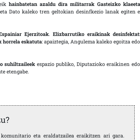
eik
hainbatetan azaldu dira militarrak Gasteizko klaeet
ta Dato kaleko tren geltokian desinfkezio lanak egiten e
Espainiar Ejerzitoak
.
Elizbarrutiko eraikinak desinfektat
 horrela eskatuta
: apaiztegia, Angulema kaleko egoitza edo
 suhiltzaileek
espazio publiko, Diputazioko eraikinen edo
ute etengabe.
zu?
komunitario eta eraldatzailea eraikitzen ari gara.