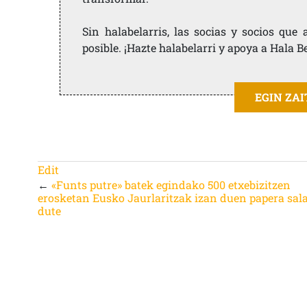
Sin halabelarris, las socias y socios qu
posible. ¡Hazte halabelarri y apoya a Hala B
EGIN ZA
Edit
←
«Funts putre» batek egindako 500 etxebizitzen
erosketan Eusko Jaurlaritzak izan duen papera sal
dute