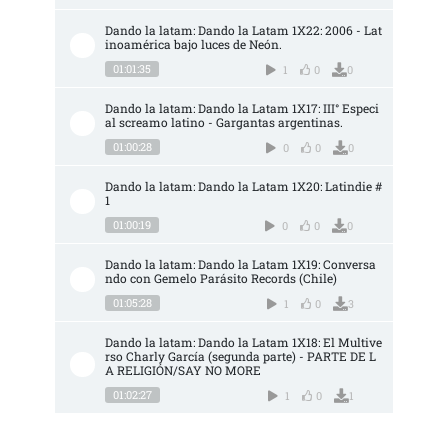
Dando la latam: Dando la Latam 1X22: 2006 - Lat
inoamérica bajo luces de Neón.
01:01:35
1
0
0
Dando la latam: Dando la Latam 1X17: III° Especi
al screamo latino - Gargantas argentinas.
01:00:28
0
0
0
Dando la latam: Dando la Latam 1X20: Latindie #
1
01:00:19
0
0
0
Dando la latam: Dando la Latam 1X19: Conversa
ndo con Gemelo Parásito Records (Chile)
01:05:28
1
0
3
Dando la latam: Dando la Latam 1X18: El Multive
rso Charly García (segunda parte) - PARTE DE L
A RELIGIÓN/SAY NO MORE
01:02:27
1
0
1