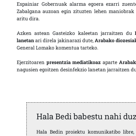
Espainiar Gobernuak alarma egoera ezarri zuent
Zabalgana auzoan egin zituzten lehen maniobrak e
aritu dira.
Azken astean Gasteizko kaleetan jarraitzen du
lanetan
ari direla jakinarazi dute,
Arabako diozesiak
General Lomako komentua tarteko.
Ejerzitoaren
presentzia mediatikoaz
aparte
Arabako
nagusien egoitzen desinfekzio lanetan jarraitzen d
Hala Bedi babestu nahi du
Hala Bedin proiektu komunikatibo libre, 