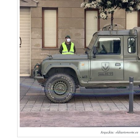
Argazkia: eldiarionorte.es