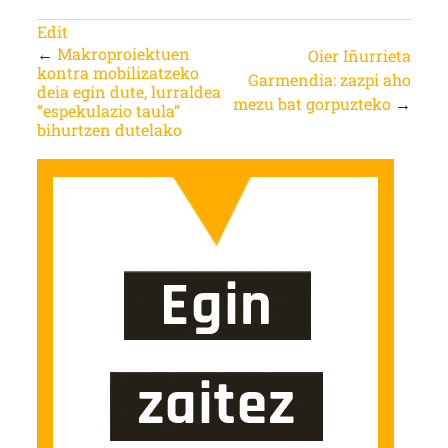
Edit
←
Makroproiektuen
Oier Iñurrieta
kontra mobilizatzeko
Garmendia: zazpi aho
deia egin dute, lurraldea
mezu bat gorpuzteko
→
“espekulazio taula”
bihurtzen dutelako