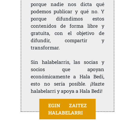
porque nadie nos dicta qué
podemos publicar y qué no. Y
porque difundimos estos
contenidos de forma libre y
gratuita, con el objetivo de
difundir, compartir y
transformar.
Sin halabelarris, las socias y
socios que apoyan
económicamente a Hala Bedi,
esto no sería posible. ¡Hazte
halabelarri y apoya a Hala Bedi!
EGIN ZAITEZ
HALABELARRI