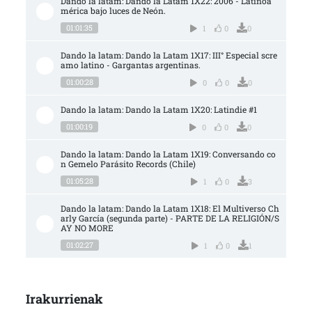
Dando la latam: Dando la Latam 1X22: 2006 - Latinoa
mérica bajo luces de Neón.
01:01:35
1
0
0
Dando la latam: Dando la Latam 1X17: III° Especial scre
amo latino - Gargantas argentinas.
01:00:28
0
0
0
Dando la latam: Dando la Latam 1X20: Latindie #1
01:00:19
0
0
0
Dando la latam: Dando la Latam 1X19: Conversando co
n Gemelo Parásito Records (Chile)
01:05:28
1
0
3
Dando la latam: Dando la Latam 1X18: El Multiverso Ch
arly García (segunda parte) - PARTE DE LA RELIGIÓN/S
AY NO MORE
01:02:27
1
0
1
Irakurrienak