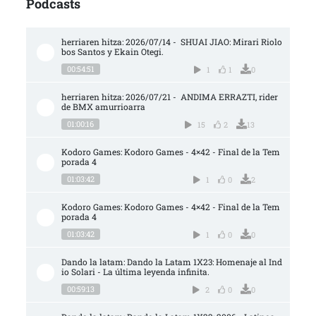
Podcasts
herriaren hitza: 2026/07/14 -  SHUAI JIAO: Mirari Riolo
bos Santos y Ekain Otegi.
00:54:51
1
1
0
herriaren hitza: 2026/07/21 -  ANDIMA ERRAZTI, rider 
de BMX amurrioarra
01:00:16
15
2
13
Kodoro Games: Kodoro Games - 4×42 - Final de la Tem
porada 4
01:03:42
1
0
2
Kodoro Games: Kodoro Games - 4×42 - Final de la Tem
porada 4
01:03:42
1
0
0
Dando la latam: Dando la Latam 1X23: Homenaje al Ind
io Solari - La última leyenda infinita.
00:59:13
2
0
0