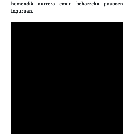
hemendik aurrera eman beharreko pausoen
inguruan.