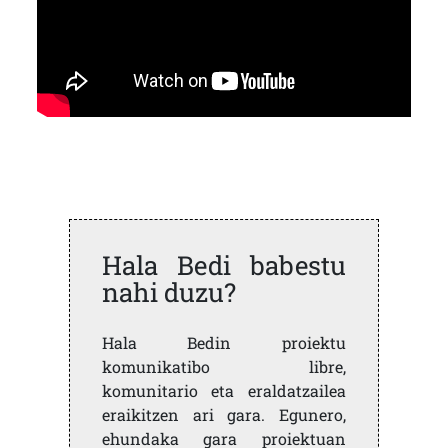
Hala Bedi babestu
nahi duzu?
Hala Bedin proiektu
komunikatibo libre,
komunitario eta eraldatzailea
eraikitzen ari gara. Egunero,
ehundaka gara proiektuan