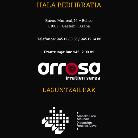
HALA BEDI IRRATIA
Bueno Monreal, 16 – Behea
01001 – Gasteiz – Araba
Telefonoa:
945 12 88 55 / 945 12 14 88
Erantzungailua:
945 12 09 89
LAGUNTZAILEAK