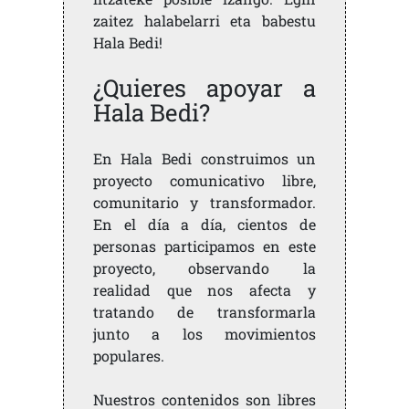
zaitez halabelarri eta babestu
Hala Bedi!
¿Quieres apoyar a
Hala Bedi?
En Hala Bedi construimos un
proyecto comunicativo libre,
comunitario y transformador.
En el día a día, cientos de
personas participamos en este
proyecto, observando la
realidad que nos afecta y
tratando de transformarla
junto a los movimientos
populares.
Nuestros contenidos son libres