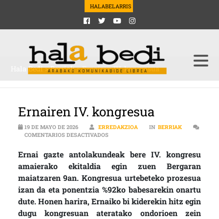
HALABELARRIS
Hala Bedi
>
Berriak
>
Ernairen IV. kongresua
Ernairen IV. kongresua
19 DE MAYO DE 2026
ERREDAKZIOA
IN
BERRIAK
EN ERNAIREN IV. KONGRESUA
COMENTARIOS DESACTIVADOS
Ernai gazte antolakundeak bere IV. kongresu
amaierako ekitaldia egin zuen Bergaran
maiatzaren 9an. Kongresua urtebeteko prozesua
izan da eta ponentzia %92ko babesarekin onartu
dute. Honen harira, Ernaiko bi kiderekin hitz egin
dugu kongresuan ateratako ondorioen zein