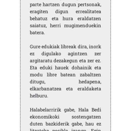
parte hartzen dugun pertsonak,
eragiten digun errealitatea
behatuz eta hura eraldatzen
saiatuz, herri mugimenduekin
batera.
Gure edukiak libreak dira, inork
ez digulako agintzen zer
argitaratu dezakegun eta zer ez.
Eta eduki hauek dohainik eta
modu libre batean zabaltzen
ditugu, hedapena,
elkarbanatzea eta eraldaketa
helburu.
Halabelarririk gabe, Hala Bedi
ekonomikoki sostengatzen
duten bazkiderik gabe, hau ez
litzateke posible izango. Egin