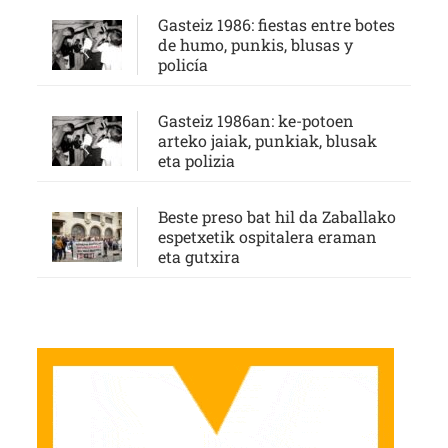
Gasteiz 1986: fiestas entre botes
de humo, punkis, blusas y
policía
Gasteiz 1986an: ke-potoen
arteko jaiak, punkiak, blusak
eta polizia
Beste preso bat hil da Zaballako
espetxetik ospitalera eraman
eta gutxira