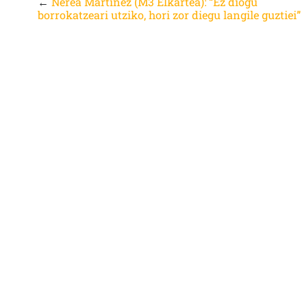
←
Nerea Martinez (M3 Elkartea): “Ez diogu
borrokatzeari utziko, hori zor diegu langile guztiei”