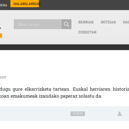
HALABELARRIAK
RERA
BERRIAK
IRITZIAK
HA
ZOZKETAK
ON EMAKUMEEN EUSKAL HERRIA
OFF
ugu gure elkarrizketa tartean. Euskal herriaren historia
urkoan emakumeak izandako paperaz solastu da.
??:??:??