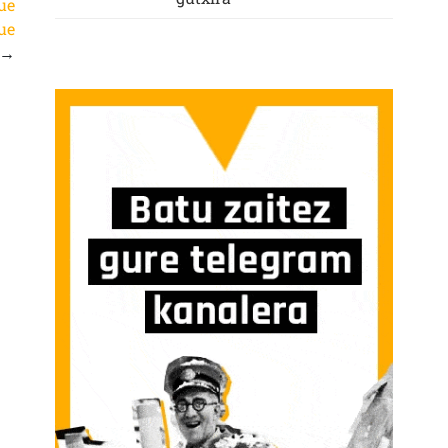
ue
ue
→