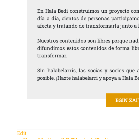
En Hala Bedi construimos un proyecto comu
día a día, cientos de personas participam
afecta y tratando de transformarla junto a
Nuestros contenidos son libres porque nad
difundimos estos contenidos de forma libre
transformar.
Sin halabelarris, las socias y socios qu
posible. ¡Hazte halabelarri y apoya a Hala B
EGIN ZA
Edit