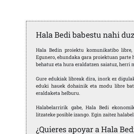
Hala Bedi babestu nahi du
Hala Bedin proiektu komunikatibo libre, 
Egunero, ehundaka gara proiektuan parte h
behatuz eta hura eraldatzen saiatuz, herr
Gure edukiak libreak dira, inork ez digula
eduki hauek dohainik eta modu libre bat
eraldaketa helburu.
Halabelarririk gabe, Hala Bedi ekonomi
litzateke posible izango. Egin zaitez halabe
¿Quieres apoyar a Hala Bed