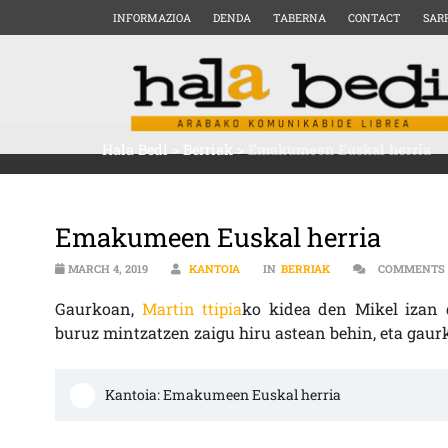
INFORMAZIOA
DENDA
TABERNA
CONTACT
SAR
Hala Bedi
>
Berriak
>
Emakumeen Euskal herria
Emakumeen Euskal herria
MARCH 4, 2019
KANTOIA
IN
BERRIAK
COMMENTS 
Gaurkoan,
Martin ttipia
ko kidea den Mikel izan d
buruz mintzatzen zaigu hiru astean behin, eta ga
Kantoia: Emakumeen Euskal herria