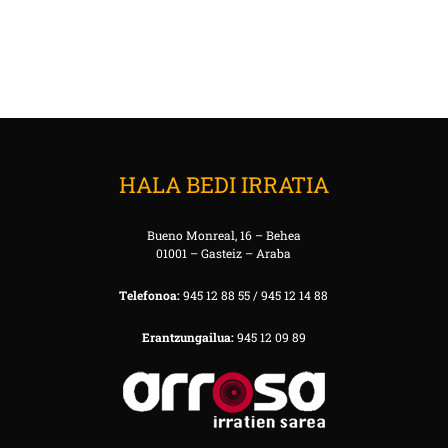
HALA BEDI IRRATIA
Bueno Monreal, 16 – Behea
01001 – Gasteiz – Araba
Telefonoa:
945 12 88 55 / 945 12 14 88
Erantzungailua:
945 12 09 89