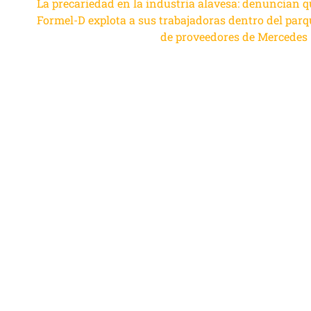
La precariedad en la industria alavesa: denuncian q
Formel-D explota a sus trabajadoras dentro del parq
de proveedores de Mercedes