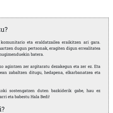
zu?
komunitario eta eraldatzailea eraikitzen ari gara.
artzen dugun pertsonak, eragiten digun errealitatea
i mugimenduekin batera.
ko agintzen zer argitaratu dezakegun eta zer ez. Eta
ean zabaltzen ditugu, hedapena, elkarbanatzea eta
koki sostengatzen duten bazkiderik gabe, hau ez
larri eta babestu Hala Bedi!
i?