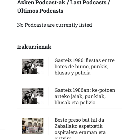
Azken Podcast-ak / Last Podcasts /
Últimos Podcasts
No Podcasts are currently listed
Irakurrienak
Gasteiz 1986: fiestas entre
botes de humo, punkis,
blusas y policía
Gasteiz 1986an: ke-potoen
arteko jaiak, punkiak,
blusak eta polizia
Beste preso bat hil da
Zaballako espetxetik
ospitalera eraman eta
gutxira