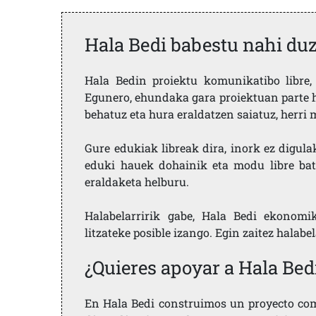
Hala Bedi babestu nahi du
Hala Bedin proiektu komunikatibo libre, 
Egunero, ehundaka gara proiektuan parte h
behatuz eta hura eraldatzen saiatuz, herr
Gure edukiak libreak dira, inork ez digula
eduki hauek dohainik eta modu libre bat
eraldaketa helburu.
Halabelarririk gabe, Hala Bedi ekonomi
litzateke posible izango. Egin zaitez halabe
¿Quieres apoyar a Hala Bed
En Hala Bedi construimos un proyecto comu