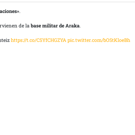
raciones»
.
orvienen de la
base militar de Araka
.
steiz
https://t.co/CSYfCHGZYA
pic.twitter.com/bOStKloeBh