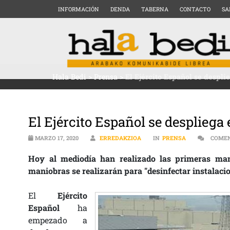
INFORMACIÓN
DENDA
TABERNA
CONTACTO
SA
Hala Bedi
>
Prensa
>
El Ejército Español se despli
El Ejército Español se despliega 
MARZO 17, 2020
ERREDAKZIOA
IN
PRENSA
COMEN
Hoy al mediodía han realizado las primeras man
maniobras se realizarán para "desinfectar instalaci
El
Ejército
Español
ha
empezado a