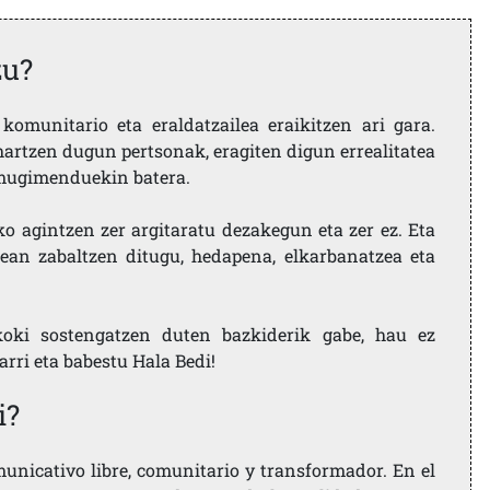
zu?
komunitario eta eraldatzailea eraikitzen ari gara.
artzen dugun pertsonak, eragiten digun errealitatea
i mugimenduekin batera.
ko agintzen zer argitaratu dezakegun eta zer ez. Eta
ean zabaltzen ditugu, hedapena, elkarbanatzea eta
koki sostengatzen duten bazkiderik gabe, hau ez
larri eta babestu Hala Bedi!
i?
nicativo libre, comunitario y transformador. En el