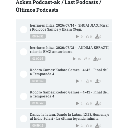
Azken Podcast-ak / Last Podcasts /
Últimos Podcasts
herriaren hitza: 2026/07/14 -  SHUAI JIAO: Mirar
i Riolobos Santos y Ekain Otegi.
00:54:51
0
0
0
herriaren hitza: 2026/07/21 -  ANDIMA ERRAZTI, 
rider de BMX amurrioarra
01:00:16
15
2
13
Kodoro Games: Kodoro Games - 4×42 - Final de l
a Temporada 4
01:03:42
1
0
2
Kodoro Games: Kodoro Games - 4×42 - Final de l
a Temporada 4
01:03:42
1
0
0
Dando la latam: Dando la Latam 1X23: Homenaje 
al Indio Solari - La última leyenda infinita.
00:59:13
2
0
0