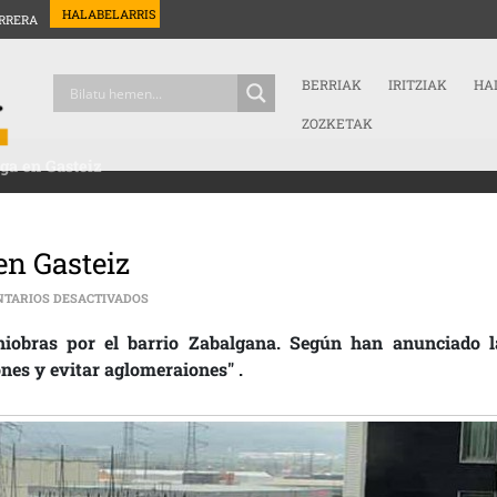
HALABELARRIS
RRERA
BERRIAK
IRITZIAK
HA
ZOZKETAK
ega en Gasteiz
en Gasteiz
EN EL EJÉRCITO ESPAÑOL SE DESPLIEGA EN GASTEIZ
TARIOS DESACTIVADOS
iobras por el barrio Zabalgana. Según han anunciado l
ones y evitar aglomeraiones" .