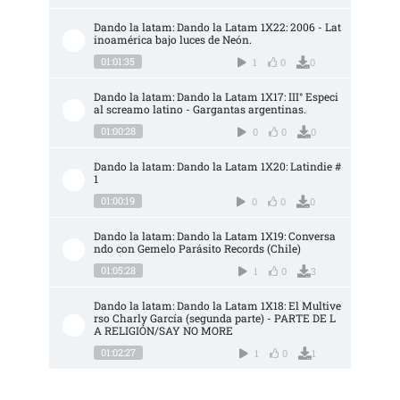
Dando la latam: Dando la Latam 1X22: 2006 - Lat
inoamérica bajo luces de Neón.
01:01:35
1
0
0
Dando la latam: Dando la Latam 1X17: III° Especi
al screamo latino - Gargantas argentinas.
01:00:28
0
0
0
Dando la latam: Dando la Latam 1X20: Latindie #
1
01:00:19
0
0
0
Dando la latam: Dando la Latam 1X19: Conversa
ndo con Gemelo Parásito Records (Chile)
01:05:28
1
0
3
Dando la latam: Dando la Latam 1X18: El Multive
rso Charly García (segunda parte) - PARTE DE L
A RELIGIÓN/SAY NO MORE
01:02:27
1
0
1