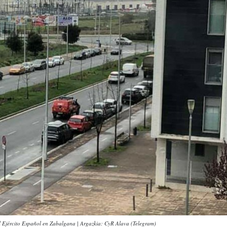
 Ejército Español en Zabalgana | Argazkia: CyR Alava (Telegram)