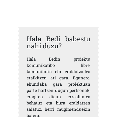
Hala Bedi babestu
nahi duzu?
Hala Bedin proiektu
komunikatibo libre,
komunitario eta eraldatzailea
eraikitzen ari gara. Egunero,
ehundaka gara proiektuan
parte hartzen dugun pertsonak,
eragiten digun errealitatea
behatuz eta hura eraldatzen
saiatuz, herri mugimenduekin
batera.