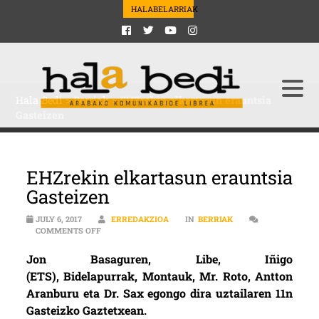
HALABELARRIAK
Hala Bedi
>
Berriak
>
EHZrekin elkartasun erauntsia
Gasteizen
EHZrekin elkartasun erauntsia
Gasteizen
JULY 6, 2017
ERREDAKZIOA
IN
BERRIAK
ON EHZREKIN ELKARTASUN ERAUNTSIA GASTEIZEN
COMMENTS OFF
Jon Basaguren, Libe, Iñigo
(ETS), Bidelapurrak, Montauk, Mr. Roto, Antton
Aranburu eta Dr. Sax egongo dira uztailaren 11n
Gasteizko Gaztetxean.