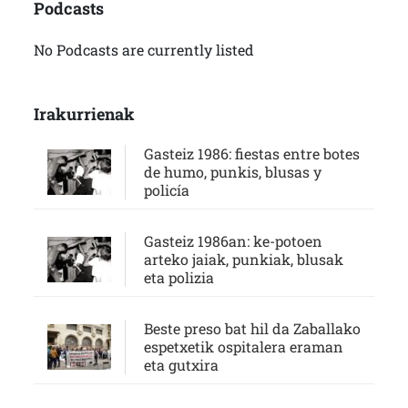
Podcasts
No Podcasts are currently listed
Irakurrienak
Gasteiz 1986: fiestas entre botes
de humo, punkis, blusas y
policía
Gasteiz 1986an: ke-potoen
arteko jaiak, punkiak, blusak
eta polizia
Beste preso bat hil da Zaballako
espetxetik ospitalera eraman
eta gutxira