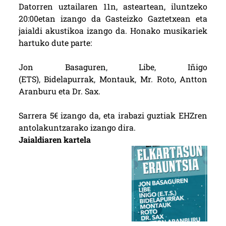
Datorren uztailaren 11n, asteartean, iluntzeko
20:00etan izango da Gasteizko Gaztetxean eta
jaialdi akustikoa izango da. Honako musikariek
hartuko dute parte:
Jon Basaguren
,
Libe
,
Iñigo
(ETS)
,
Bidelapurrak
,
Montauk
,
Mr. Roto, Antton
Aranburu
eta
Dr. Sax.
Sarrera 5€ izango da, eta irabazi guztiak EHZren
antolakuntzarako izango dira.
Jaialdiaren kartela