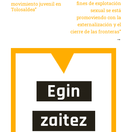
fines de explotación
movimiento juvenil en
Tolosaldea”
sexual se está
promoviendo con la
externalización y el
cierre de las fronteras”
→