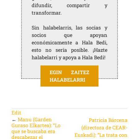
difundir, compartir y
transformar.
Sin halabelarris, las socias y
socios que apoyan
económicamente a Hala Bedi,
esto no sería posible. ¡Hazte
halabelarri y apoya a Hala Bedi!
EGIN ZAITEZ
HALABELARRI
Edit
←
Manu (Garden
Patricia Bárcena
Guraso Elkartea): “Lo
(directora de CEAR-
que se buscaba era
Euskadi): “La trata con
descabezar el