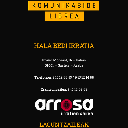
HALA BEDI IRRATIA
Bueno Monreal, 16 – Behea
01001 – Gasteiz – Araba
Telefonoa:
945 12 88 55 / 945 12 14 88
Erantzungailua:
945 12 09 89
LAGUNTZAILEAK