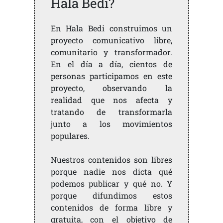
Hala Bedi?
En Hala Bedi construimos un
proyecto comunicativo libre,
comunitario y transformador.
En el día a día, cientos de
personas participamos en este
proyecto, observando la
realidad que nos afecta y
tratando de transformarla
junto a los movimientos
populares.
Nuestros contenidos son libres
porque nadie nos dicta qué
podemos publicar y qué no. Y
porque difundimos estos
contenidos de forma libre y
gratuita, con el objetivo de