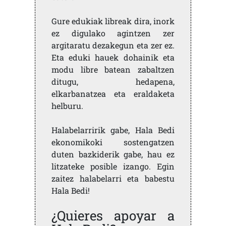
Gure edukiak libreak dira, inork
ez digulako agintzen zer
argitaratu dezakegun eta zer ez.
Eta eduki hauek dohainik eta
modu libre batean zabaltzen
ditugu, hedapena,
elkarbanatzea eta eraldaketa
helburu.
Halabelarririk gabe, Hala Bedi
ekonomikoki sostengatzen
duten bazkiderik gabe, hau ez
litzateke posible izango. Egin
zaitez halabelarri eta babestu
Hala Bedi!
¿Quieres apoyar a