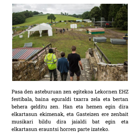
Pasa den asteburuan zen egitekoa Lekornen
EHZ
festibala
, baina eguraldi txarra zela eta bertan
behera gelditu zen. Han eta hemen egin dira
elkartasun ekimenak, eta Gasteizen ere zenbait
musikari bildu dira jaialdi bat egin eta
elkartasun erauntsi horren parte izateko.