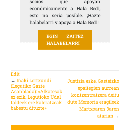
socios que apoyan
económicamente a Hala Bedi,
esto no sería posible. ¡Hazte
halabelarri y apoya a Hala Bedi!
EGIN ZAITEZ
HALABELARRI
Edit
←
Iñaki Lertxundi
Justizia eske, Gasteizko
(Legutiko Gazte
epaitegien aurrean
Asanblada): «Alkatesak
kontzentratzera deitu
ez ezik, Legutioko Udal
dute Memoria eragileek
taldeek ere kaleratzeak
babestu dituzte»
Martxoaren 3aren
atarian
→