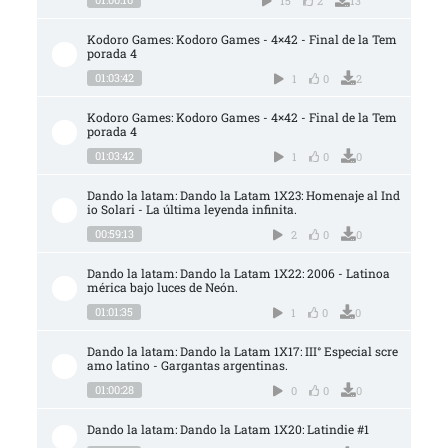
15
2
13
Kodoro Games: Kodoro Games - 4×42 - Final de la Tem
porada 4
01:03:42
1
0
2
Kodoro Games: Kodoro Games - 4×42 - Final de la Tem
porada 4
01:03:42
1
0
0
Dando la latam: Dando la Latam 1X23: Homenaje al Ind
io Solari - La última leyenda infinita.
00:59:13
2
0
0
Dando la latam: Dando la Latam 1X22: 2006 - Latinoa
mérica bajo luces de Neón.
01:01:35
1
0
0
Dando la latam: Dando la Latam 1X17: III° Especial scre
amo latino - Gargantas argentinas.
01:00:28
0
0
0
Dando la latam: Dando la Latam 1X20: Latindie #1