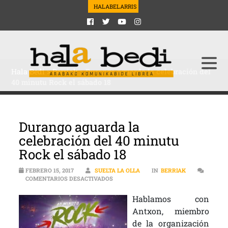
HALABELARRIS
Hala Bedi
>
Berriak
>
Durango aguarda la celebración del
40 minutu Rock el sábado 18
Durango aguarda la
celebración del 40 minutu
Rock el sábado 18
FEBRERO 15, 2017
SUELTA LA OLLA
IN
BERRIAK
EN DURANGO AGUARDA LA CELEBRACIÓN 
COMENTARIOS DESACTIVADOS
Hablamos con
Antxon, miembro
de la organización