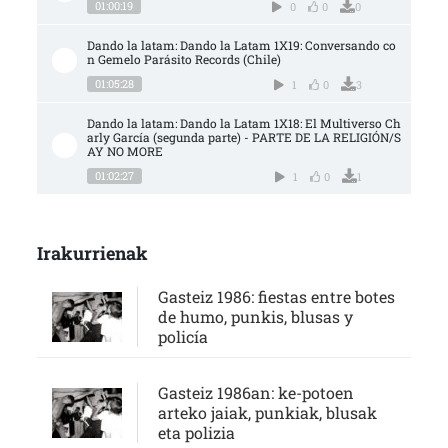
01:00:19
0
0
0
Dando la latam: Dando la Latam 1X19: Conversando co
n Gemelo Parásito Records (Chile)
01:05:28
1
0
3
Dando la latam: Dando la Latam 1X18: El Multiverso Ch
arly García (segunda parte) - PARTE DE LA RELIGIÓN/S
AY NO MORE
01:02:27
1
0
1
Irakurrienak
Gasteiz 1986: fiestas entre botes
de humo, punkis, blusas y
policía
Gasteiz 1986an: ke-potoen
arteko jaiak, punkiak, blusak
eta polizia