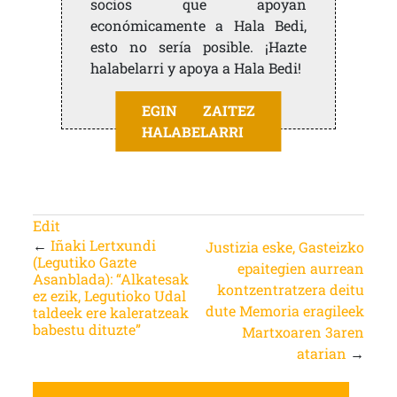
socios que apoyan
económicamente a Hala Bedi,
esto no sería posible. ¡Hazte
halabelarri y apoya a Hala Bedi!
EGIN ZAITEZ
HALABELARRI
Edit
←
Iñaki Lertxundi
Justizia eske, Gasteizko
(Legutiko Gazte
epaitegien aurrean
Asanblada): “Alkatesak
kontzentratzera deitu
ez ezik, Legutioko Udal
dute Memoria eragileek
taldeek ere kaleratzeak
babestu dituzte”
Martxoaren 3aren
atarian
→