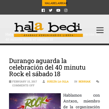
HALABELARRIAK
Hala Bedi
>
Berriak
>
Durango aguarda la celebración del
40 minutu Rock el sábado 18
Durango aguarda la
celebración del 40 minutu
Rock el sábado 18
FEBRUARY 15, 2017
SUELTA LA OLLA
IN
BERRIAK
ON DURANGO AGUARDA LA CELEBRACIÓN DEL 40 MINUT
COMMENTS OFF
Hablamos con
Antxon, miembro
de la organización