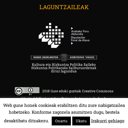
LAGUNTZAILEAK
2018 Gure eduki guztiak Creative Commons
Aitortu 4.0 Nazioartekoa Baimen baten mende daude.
Web gune honek cookieak erabiltzen ditu zure nabigatzailea
hobetzeko. Konforme zagozela asumitzen dugu, bestela
desaktibatu ditzakezu.
Irakurri gehiago
Onartu
Ukatu
HALA BEDI BAT 107.4 MHz.