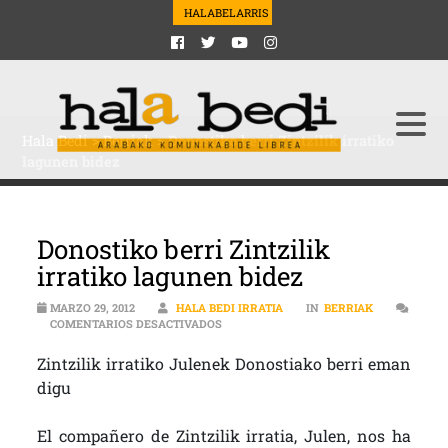
HALABELARRIS
Hala Bedi
>
Berriak
>
Donostiko berri Zintzilik irratiko
lagunen bidez
Donostiko berri Zintzilik
irratiko lagunen bidez
MARZO 29, 2012
HALA BEDI IRRATIA
IN
BERRIAK
EN DONOSTIKO BERRI ZINTZILIK IRRATI
COMENTARIOS DESACTIVADOS
Zintzilik irratiko Julenek Donostiako berri eman
digu
El compañero de Zintzilik irratia, Julen, nos ha