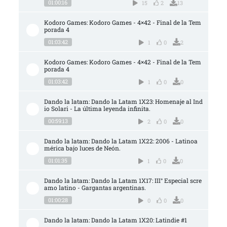
01:00:16
15
2
13
Kodoro Games: Kodoro Games - 4×42 - Final de la Tem
porada 4
01:03:42
1
0
2
Kodoro Games: Kodoro Games - 4×42 - Final de la Tem
porada 4
01:03:42
1
0
0
Dando la latam: Dando la Latam 1X23: Homenaje al Ind
io Solari - La última leyenda infinita.
00:59:13
2
0
0
Dando la latam: Dando la Latam 1X22: 2006 - Latinoa
mérica bajo luces de Neón.
01:01:35
1
0
0
Dando la latam: Dando la Latam 1X17: III° Especial scre
amo latino - Gargantas argentinas.
01:00:28
0
0
0
Dando la latam: Dando la Latam 1X20: Latindie #1