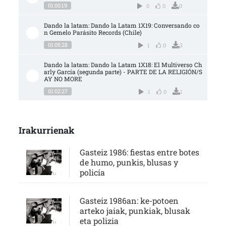
01:00:19
0
0
0
Dando la latam: Dando la Latam 1X19: Conversando co
n Gemelo Parásito Records (Chile)
01:05:28
1
0
3
Dando la latam: Dando la Latam 1X18: El Multiverso Ch
arly García (segunda parte) - PARTE DE LA RELIGIÓN/S
AY NO MORE
01:02:27
1
0
1
Irakurrienak
Gasteiz 1986: fiestas entre botes
de humo, punkis, blusas y
policía
Gasteiz 1986an: ke-potoen
arteko jaiak, punkiak, blusak
eta polizia