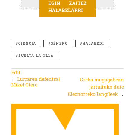
EGIN ZAITEZ
HALABELARRI
CIENCIA
GÉNERO
HALABEDI
SUELTA LA OLLA
Edit
←
Lurraren defentsa|
Greba mugagabean
Mikel Otero
jarraituko dute
Elecnorreko langileek
→