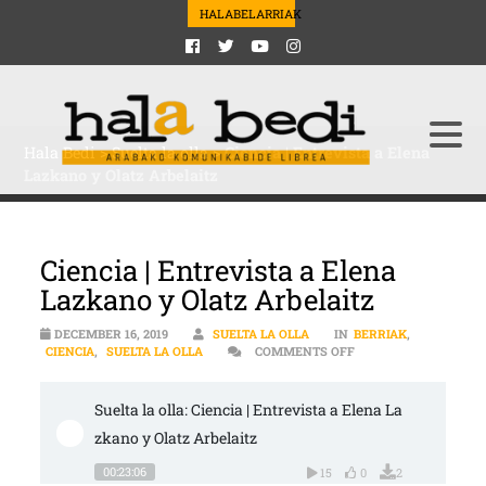
HALABELARRIAK
Hala Bedi
>
Suelta la olla
>
Ciencia | Entrevista a Elena
Lazkano y Olatz Arbelaitz
Ciencia | Entrevista a Elena
Lazkano y Olatz Arbelaitz
DECEMBER 16, 2019
SUELTA LA OLLA
IN
BERRIAK
,
ON CIENCIA | ENTREV
CIENCIA
,
SUELTA LA OLLA
COMMENTS OFF
Suelta la olla: Ciencia | Entrevista a Elena La
zkano y Olatz Arbelaitz
00:23:06
15
0
2