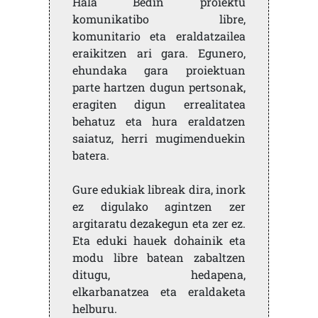
Hala Bedin proiektu
komunikatibo libre,
komunitario eta eraldatzailea
eraikitzen ari gara. Egunero,
ehundaka gara proiektuan
parte hartzen dugun pertsonak,
eragiten digun errealitatea
behatuz eta hura eraldatzen
saiatuz, herri mugimenduekin
batera.
Gure edukiak libreak dira, inork
ez digulako agintzen zer
argitaratu dezakegun eta zer ez.
Eta eduki hauek dohainik eta
modu libre batean zabaltzen
ditugu, hedapena,
elkarbanatzea eta eraldaketa
helburu.