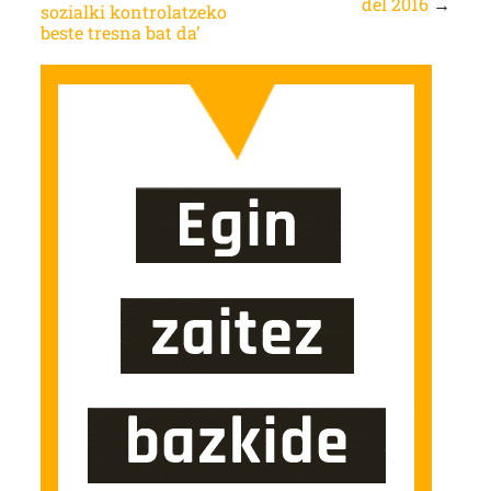
del 2016
→
sozialki kontrolatzeko
beste tresna bat da’