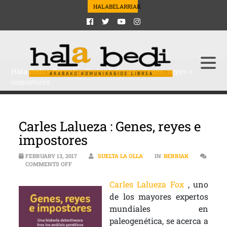
HALABELARRIAK
Hala Bedi
>
Berriak
>
Carles Lalueza : Genes, reyes e
impostores
Carles Lalueza : Genes, reyes e
impostores
FEBRUARY 13, 2017
SUELTA LA OLLA
IN
BERRIAK
ON CARLES LALUEZA : GENES, REYES E IMPOSTORES
COMMENTS OFF
Carles Lalueza Fox
, uno
de los mayores expertos
mundiales en
paleogenética, se acerca a