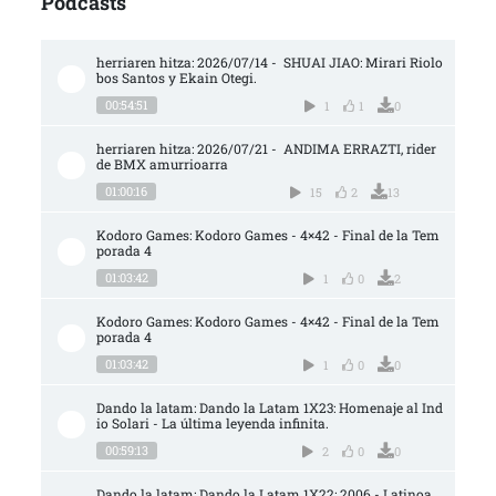
Podcasts
herriaren hitza: 2026/07/14 -  SHUAI JIAO: Mirari Riolo
bos Santos y Ekain Otegi.
00:54:51
1
1
0
herriaren hitza: 2026/07/21 -  ANDIMA ERRAZTI, rider 
de BMX amurrioarra
01:00:16
15
2
13
Kodoro Games: Kodoro Games - 4×42 - Final de la Tem
porada 4
01:03:42
1
0
2
Kodoro Games: Kodoro Games - 4×42 - Final de la Tem
porada 4
01:03:42
1
0
0
Dando la latam: Dando la Latam 1X23: Homenaje al Ind
io Solari - La última leyenda infinita.
00:59:13
2
0
0
Dando la latam: Dando la Latam 1X22: 2006 - Latinoa