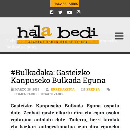
HALABELARRIS
Hala Bedi
>
Prensa
>
#Bulkadaka: Gasteizko Kanpuseko
Bulkada Eguna
#Bulkadaka: Gasteizko
Kanpuseko Bulkada Eguna
MARZO 28, 2019
ERREDAKZIOA
IN
PRENSA
EN #BULKADAKA: GASTEIZKO KANPUSEK
COMENTARIOS DESACTIVADOS
Gasteizko Kanpuseko Bulkada Eguna ospatu
dute. Zenbait gazte elkartu dira eta egun osoko
egitaraua antolatu dute. Tailerra, herri kirolak
eta bazkari autogestionatua izan dira eguneko