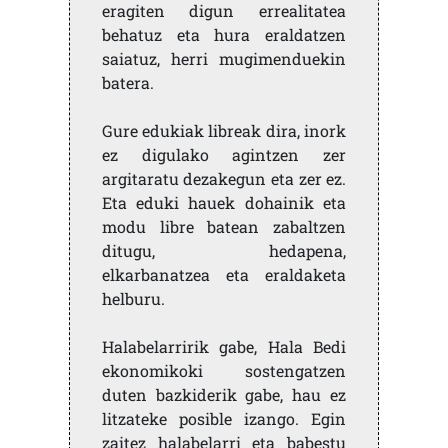
eragiten digun errealitatea
behatuz eta hura eraldatzen
saiatuz, herri mugimenduekin
batera.
Gure edukiak libreak dira, inork
ez digulako agintzen zer
argitaratu dezakegun eta zer ez.
Eta eduki hauek dohainik eta
modu libre batean zabaltzen
ditugu, hedapena,
elkarbanatzea eta eraldaketa
helburu.
Halabelarririk gabe, Hala Bedi
ekonomikoki sostengatzen
duten bazkiderik gabe, hau ez
litzateke posible izango. Egin
zaitez halabelarri eta babestu