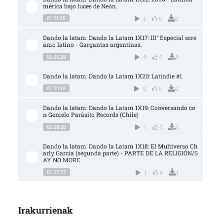
mérica bajo luces de Neón.
01:01:35
1
0
0
Dando la latam: Dando la Latam 1X17: III° Especial scre
amo latino - Gargantas argentinas.
01:00:28
0
0
0
Dando la latam: Dando la Latam 1X20: Latindie #1
01:00:19
0
0
0
Dando la latam: Dando la Latam 1X19: Conversando co
n Gemelo Parásito Records (Chile)
01:05:28
1
0
3
Dando la latam: Dando la Latam 1X18: El Multiverso Ch
arly García (segunda parte) - PARTE DE LA RELIGIÓN/S
AY NO MORE
01:02:27
1
0
1
Irakurrienak