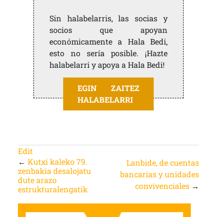
Sin halabelarris, las socias y
socios que apoyan
económicamente a Hala Bedi,
esto no sería posible. ¡Hazte
halabelarri y apoya a Hala Bedi!
EGIN ZAITEZ
HALABELARRI
Edit
←
Kutxi kaleko 79.
Lanbide, de cuentas
zenbakia desalojatu
bancarias y unidades
dute arazo
convivenciales
→
estrukturalengatik