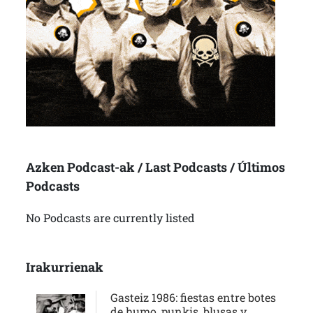
Azken Podcast-ak / Last Podcasts / Últimos
Podcasts
No Podcasts are currently listed
Irakurrienak
Gasteiz 1986: fiestas entre botes
de humo, punkis, blusas y