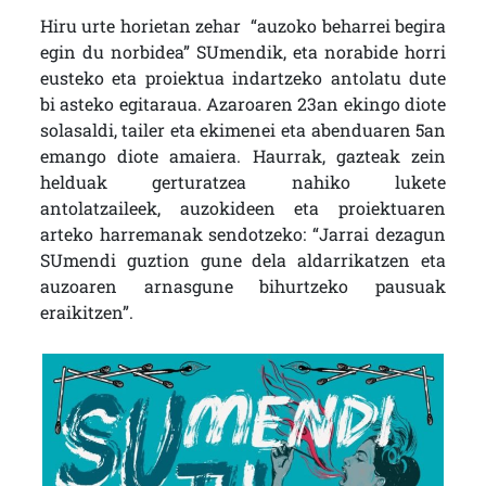
Hiru urte horietan zehar “auzoko beharrei begira
egin du norbidea” SUmendik, eta norabide horri
eusteko eta proiektua indartzeko antolatu dute
bi asteko egitaraua. Azaroaren 23an ekingo diote
solasaldi, tailer eta ekimenei eta abenduaren 5an
emango diote amaiera. Haurrak, gazteak zein
helduak gerturatzea nahiko lukete
antolatzaileek, auzokideen eta proiektuaren
arteko harremanak sendotzeko: “Jarrai dezagun
SUmendi guztion gune dela aldarrikatzen eta
auzoaren arnasgune bihurtzeko pausuak
eraikitzen”.