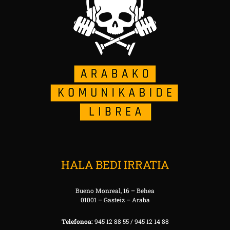
HALA BEDI IRRATIA
Bueno Monreal, 16 – Behea
01001 – Gasteiz – Araba
Telefonoa:
945 12 88 55 / 945 12 14 88