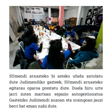
SUmendi arnasteko bi asteko ufada antolatu
dute Judimendiko gazteek; SUmendi arnasteko
egitarau oparoa prestatu dute. Duela hiru urte
jarri zuten martxan espazio autogestionatua
Gasteizko Judimendi auzoan eta oraingoan jauzi
berri bat eman nahi dute.