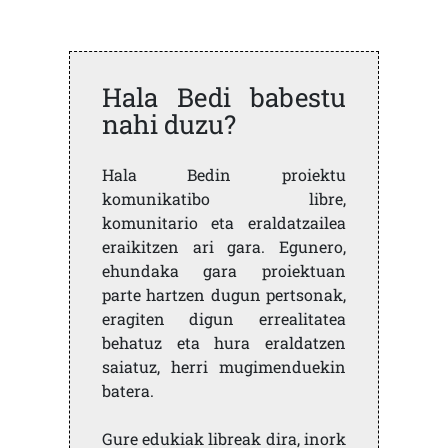
Hala Bedi babestu
nahi duzu?
Hala Bedin proiektu
komunikatibo libre,
komunitario eta eraldatzailea
eraikitzen ari gara. Egunero,
ehundaka gara proiektuan
parte hartzen dugun pertsonak,
eragiten digun errealitatea
behatuz eta hura eraldatzen
saiatuz, herri mugimenduekin
batera.
Gure edukiak libreak dira, inork