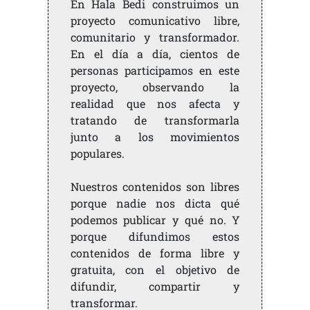
En Hala Bedi construimos un
proyecto comunicativo libre,
comunitario y transformador.
En el día a día, cientos de
personas participamos en este
proyecto, observando la
realidad que nos afecta y
tratando de transformarla
junto a los movimientos
populares.
Nuestros contenidos son libres
porque nadie nos dicta qué
podemos publicar y qué no. Y
porque difundimos estos
contenidos de forma libre y
gratuita, con el objetivo de
difundir, compartir y
transformar.