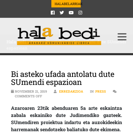
HALABELARRIAK
Hala Bedi
>
Press
>
Bi asteko ufada antolatu dute SUmendi
espazioan
Bi asteko ufada antolatu dute
SUmendi espazioan
NOVEMBER 21, 2019
ERREDAKZIOA
IN
PRESS
ON BI ASTEKO UFADA ANTOLATU DUTE SUMENDI ESPA
COMMENTS OFF
Azaroaren 23tik abenduaren 5a arte eskaintza
zabala eskainiko dute Judimendiko gazteek.
SUmendiren proiektua indartu eta auzokideekin
harremanak sendotzeko baliatuko dute ekimena.