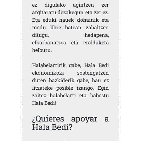
ez digulako agintzen zer
argitaratu dezakegun eta zer ez.
Eta eduki hauek dohainik eta
modu libre batean zabaltzen
ditugu, hedapena,
elkarbanatzea eta eraldaketa
helburu.
Halabelarririk gabe, Hala Bedi
ekonomikoki sostengatzen
duten bazkiderik gabe, hau ez
litzateke posible izango. Egin
zaitez halabelarri eta babestu
Hala Bedi!
¿Quieres apoyar a
Hala Bedi?