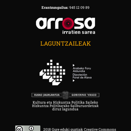
Erantzungailua:
945 12 09 89
LAGUNTZAILEAK
2018 Gure eduki guztiak Creative Commons