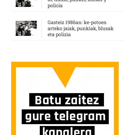
policía
Gasteiz 1986an: ke-potoen
arteko jaiak, punkiak, blusak
eta polizia