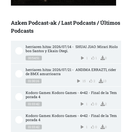
Azken Podcast-ak / Last Podcasts / Últimos
Podcasts
herriaren hitza: 2026/07/14 -  SHUAI JIAO: Mirari Riolo
bos Santos y Ekain Otegi.
00:54:51
1
1
0
herriaren hitza: 2026/07/21 -  ANDIMA ERRAZTI, rider 
de BMX amurrioarra
01:00:16
15
2
13
Kodoro Games: Kodoro Games - 4×42 - Final de la Tem
porada 4
01:03:42
1
0
2
Kodoro Games: Kodoro Games - 4×42 - Final de la Tem
porada 4
01:03:42
1
0
0