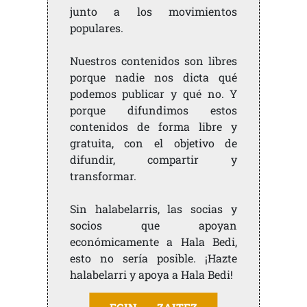
junto a los movimientos
populares.
Nuestros contenidos son libres
porque nadie nos dicta qué
podemos publicar y qué no. Y
porque difundimos estos
contenidos de forma libre y
gratuita, con el objetivo de
difundir, compartir y
transformar.
Sin halabelarris, las socias y
socios que apoyan
económicamente a Hala Bedi,
esto no sería posible. ¡Hazte
halabelarri y apoya a Hala Bedi!