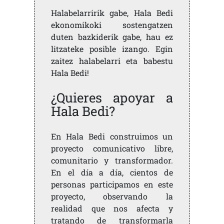
Halabelarririk gabe, Hala Bedi
ekonomikoki sostengatzen
duten bazkiderik gabe, hau ez
litzateke posible izango. Egin
zaitez halabelarri eta babestu
Hala Bedi!
¿Quieres apoyar a
Hala Bedi?
En Hala Bedi construimos un
proyecto comunicativo libre,
comunitario y transformador.
En el día a día, cientos de
personas participamos en este
proyecto, observando la
realidad que nos afecta y
tratando de transformarla