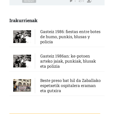
01:02:27
1
0
1
Irakurrienak
Gasteiz 1986: fiestas entre botes
de humo, punkis, blusas y
policía
Gasteiz 1986an: ke-potoen
arteko jaiak, punkiak, blusak
eta polizia
Beste preso bat hil da Zaballako
espetxetik ospitalera eraman
eta gutxira