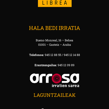
HALA BEDI IRRATIA
Bueno Monreal, 16 – Behea
01001 – Gasteiz – Araba
Telefonoa:
945 12 88 55 / 945 12 14 88
Erantzungailua:
945 12 09 89
LAGUNTZAILEAK