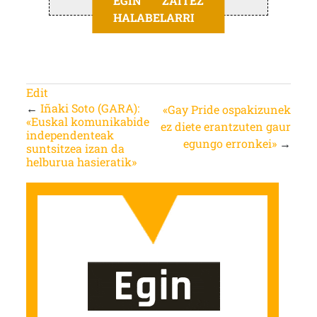
EGIN ZAITEZ
HALABELARRI
Edit
←
Iñaki Soto (GARA):
«Gay Pride ospakizunek
«Euskal komunikabide
ez diete erantzuten gaur
independenteak
egungo erronkei»
→
suntsitzea izan da
helburua hasieratik»