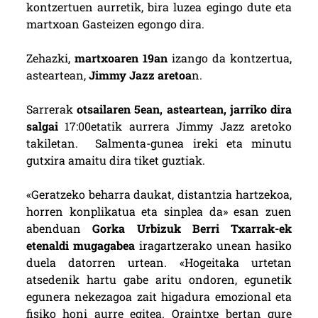
kontzertuen aurretik, bira luzea egingo dute eta
martxoan Gasteizen egongo dira.
Zehazki,
martxoaren 19an
izango da kontzertua,
asteartean,
Jimmy Jazz aretoa
n.
Sarrerak
otsailaren 5ean, asteartean, jarriko dira
salgai
17:00etatik aurrera Jimmy Jazz aretoko
takiletan. Salmenta-gunea ireki eta minutu
gutxira amaitu dira tiket guztiak.
«Geratzeko beharra daukat, distantzia hartzekoa,
horren konplikatua eta sinplea da» esan zuen
abenduan
Gorka Urbizuk Berri Txarrak-ek
etenaldi mugagabea
iragartzerako unean hasiko
duela datorren urtean. «Hogeitaka urtetan
atsedenik hartu gabe aritu ondoren, egunetik
egunera nekezagoa zait higadura emozional eta
fisiko honi aurre egitea. Oraintxe bertan gure