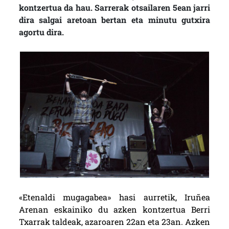
kontzertua da hau. Sarrerak otsailaren 5ean jarri
dira salgai aretoan bertan eta minutu gutxira
agortu dira.
«Etenaldi mugagabea» hasi aurretik, Iruñea
Arenan eskainiko du azken kontzertua Berri
Txarrak taldeak, azaroaren 22an eta 23an. Azken