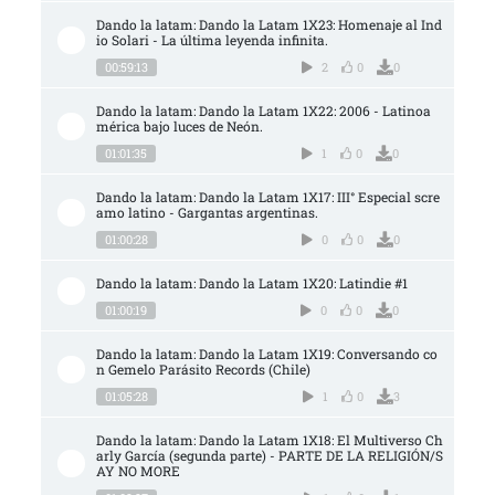
Dando la latam: Dando la Latam 1X23: Homenaje al Ind
io Solari - La última leyenda infinita.
00:59:13
2
0
0
Dando la latam: Dando la Latam 1X22: 2006 - Latinoa
mérica bajo luces de Neón.
01:01:35
1
0
0
Dando la latam: Dando la Latam 1X17: III° Especial scre
amo latino - Gargantas argentinas.
01:00:28
0
0
0
Dando la latam: Dando la Latam 1X20: Latindie #1
01:00:19
0
0
0
Dando la latam: Dando la Latam 1X19: Conversando co
n Gemelo Parásito Records (Chile)
01:05:28
1
0
3
Dando la latam: Dando la Latam 1X18: El Multiverso Ch
arly García (segunda parte) - PARTE DE LA RELIGIÓN/S
AY NO MORE