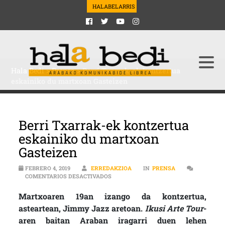
HALABELARRIS
Hala Bedi
>
Prensa
>
Berri Txarrak-ek kontzertua
eskainiko du martxoan Gasteizen
Berri Txarrak-ek kontzertua
eskainiko du martxoan
Gasteizen
FEBRERO 4, 2019
ERREDAKZIOA
IN
PRENSA
EN BERRI TXARRAK-EK KONTZERTUA ES
COMENTARIOS DESACTIVADOS
Martxoaren 19an izango da kontzertua,
asteartean, Jimmy Jazz aretoan.
Ikusi Arte Tour
-
aren baitan Araban iragarri duen lehen