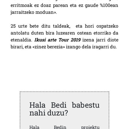
erritmoak ez doaz parean eta ez gaude %100ean
jarraitzeko moduan».
25 urte bete ditu taldeak, eta hori ospatzeko
antolatu duten bira luzearen ostean etorriko da
etenaldia.
Ikusi arte Tour 2019
izena jarri diote
birari, eta «zinez berezia» izango dela iragarri du.
Hala Bedi babestu
nahi duzu?
Hala Bedin proiektu