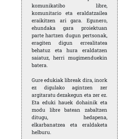
komunikatibo libre,
komunitario eta eraldatzailea
eraikitzen ari gara. Egunero,
ehundaka gara proiektuan
parte hartzen dugun pertsonak,
eragiten digun errealitatea
behatuz eta hura eraldatzen
saiatuz, herri mugimenduekin
batera.
Gure edukiak libreak dira, inork
ez digulako agintzen zer
argitaratu dezakegun eta zer ez.
Eta eduki hauek dohainik eta
modu libre batean zabaltzen
ditugu, hedapena,
elkarbanatzea eta eraldaketa
helburu.