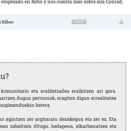
a empezado en Bilbo y nos cuenta más sobre ella Conrad.
n Bilbao
??:??:??
zu?
komunitario eta eraldatzailea eraikitzen ari gara.
artzen dugun pertsonak, eragiten digun errealitatea
i mugimenduekin batera.
ko agintzen zer argitaratu dezakegun eta zer ez. Eta
ean zabaltzen ditugu, hedapena, elkarbanatzea eta