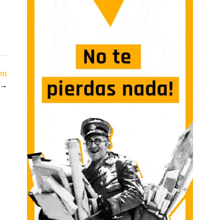
ren
→