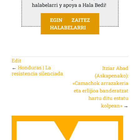
halabelarri y apoya a Hala Bedi!
EGIN ZAITEZ
HALABELARRI
Edit
←
Honduras | La
Itziar Abad
resistencia silenciada
(Askapenako):
«Camachok arrazakeria
eta erlijioa banderatzat
hartu ditu estatu
kolpean»
→