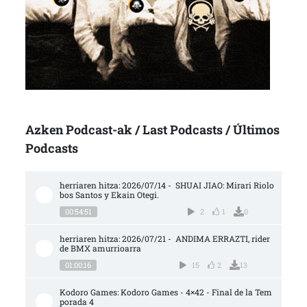
Azken Podcast-ak / Last Podcasts / Últimos
Podcasts
herriaren hitza: 2026/07/14 -  SHUAI JIAO: Mirari Riolo
bos Santos y Ekain Otegi.
00:54:51
2
1
0
herriaren hitza: 2026/07/21 -  ANDIMA ERRAZTI, rider 
de BMX amurrioarra
01:00:16
15
2
13
Kodoro Games: Kodoro Games - 4×42 - Final de la Tem
porada 4