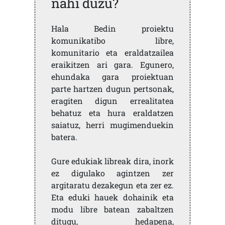
nahi duzu?
Hala Bedin proiektu
komunikatibo libre,
komunitario eta eraldatzailea
eraikitzen ari gara. Egunero,
ehundaka gara proiektuan
parte hartzen dugun pertsonak,
eragiten digun errealitatea
behatuz eta hura eraldatzen
saiatuz, herri mugimenduekin
batera.
Gure edukiak libreak dira, inork
ez digulako agintzen zer
argitaratu dezakegun eta zer ez.
Eta eduki hauek dohainik eta
modu libre batean zabaltzen
ditugu, hedapena,