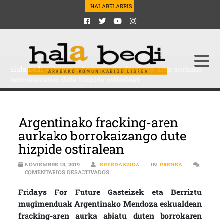
HALABELARRIS
Hala Bedi
>
Prensa
>
Argentinako fracking-aren aurkako
borrokaizango dute hizpide ostiralean
Argentinako fracking-aren
aurkako borrokaizango dute
hizpide ostiralean
NOVIEMBRE 13, 2019
ERREDAKZIOA
IN
PRENSA
EN ARGENTINAKO FRACKING-AREN AUR
COMENTARIOS DESACTIVADOS
Fridays For Future Gasteizek eta Berriztu
mugimenduak Argentinako Mendoza eskualdean
fracking-aren aurka abiatu duten borrokaren