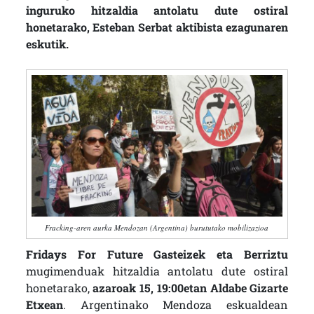
inguruko hitzaldia antolatu dute ostiral
honetarako, Esteban Serbat aktibista ezagunaren
eskutik.
Fracking-aren aurka Mendozan (Argentina) burututako mobilizazioa
Fridays For Future Gasteizek eta Berriztu
mugimenduak hitzaldia antolatu dute ostiral
honetarako,
azaroak 15, 19:00etan Aldabe Gizarte
Etxean
. Argentinako Mendoza eskualdean