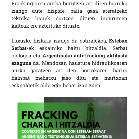
Fracking-aren aurka burutzen ari diren borroka
izango dute hizpide, baita gasa ateratzeko
teknika honek sortzen dituen ingurumen
kalteak ere aztertuko dituzte.
Luxuzko hizlaria izango da ostiralekoa,
Esteban
Serbat
-ek eskainiko baitu hitzaldia. Serbat
biologoa eta
Argentinako anti-fracking aktibista
ezaguna
da. Mendozan haustura hidraulikoaren
aurka garatzen ari den borrokaren harira
hainbat mehatxu jaso ditu eta martxoan
eskualdetik alde egin behar izan zuen.