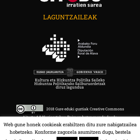
LAGUNTZAILEAK
2018 Gure eduki guztiak Creative Commons
Aitortu 4.0 Nazioartekoa Baimen baten mende daude.
Web gune honek cookieak erabiltzen ditu zure nabigatzailea
hobetzeko. Konforme zagozela asumitzen dugu, bestela