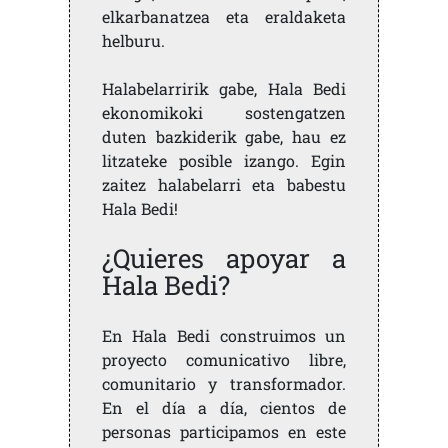
elkarbanatzea eta eraldaketa
helburu.
Halabelarririk gabe, Hala Bedi
ekonomikoki sostengatzen
duten bazkiderik gabe, hau ez
litzateke posible izango. Egin
zaitez halabelarri eta babestu
Hala Bedi!
¿Quieres apoyar a
Hala Bedi?
En Hala Bedi construimos un
proyecto comunicativo libre,
comunitario y transformador.
En el día a día, cientos de
personas participamos en este