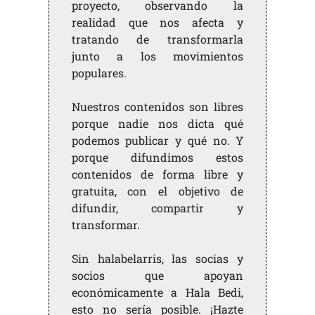
proyecto, observando la
realidad que nos afecta y
tratando de transformarla
junto a los movimientos
populares.
Nuestros contenidos son libres
porque nadie nos dicta qué
podemos publicar y qué no. Y
porque difundimos estos
contenidos de forma libre y
gratuita, con el objetivo de
difundir, compartir y
transformar.
Sin halabelarris, las socias y
socios que apoyan
económicamente a Hala Bedi,
esto no sería posible. ¡Hazte