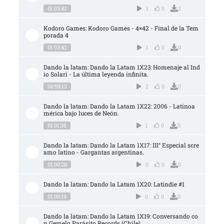
01:03:42
1
0
2
Kodoro Games: Kodoro Games - 4×42 - Final de la Tem
porada 4
01:03:42
1
0
0
Dando la latam: Dando la Latam 1X23: Homenaje al Ind
io Solari - La última leyenda infinita.
00:59:13
2
0
0
Dando la latam: Dando la Latam 1X22: 2006 - Latinoa
mérica bajo luces de Neón.
01:01:35
1
0
0
Dando la latam: Dando la Latam 1X17: III° Especial scre
amo latino - Gargantas argentinas.
01:00:28
0
0
0
Dando la latam: Dando la Latam 1X20: Latindie #1
01:00:19
0
0
0
Dando la latam: Dando la Latam 1X19: Conversando co
n Gemelo Parásito Records (Chile)