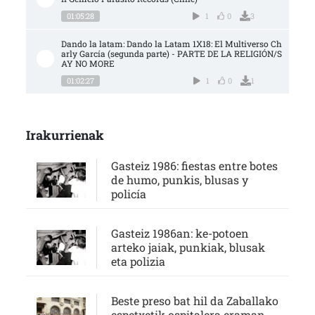
01:05:28
1
0
3
Dando la latam: Dando la Latam 1X18: El Multiverso Ch
arly García (segunda parte) - PARTE DE LA RELIGIÓN/S
AY NO MORE
01:02:27
1
0
1
Irakurrienak
Gasteiz 1986: fiestas entre botes
de humo, punkis, blusas y
policía
Gasteiz 1986an: ke-potoen
arteko jaiak, punkiak, blusak
eta polizia
Beste preso bat hil da Zaballako
espetxetik ospitalera eraman