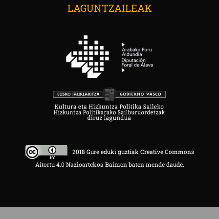
LAGUNTZAILEAK
2018 Gure eduki guztiak Creative Commons
Aitortu 4.0 Nazioartekoa Baimen baten mende daude.