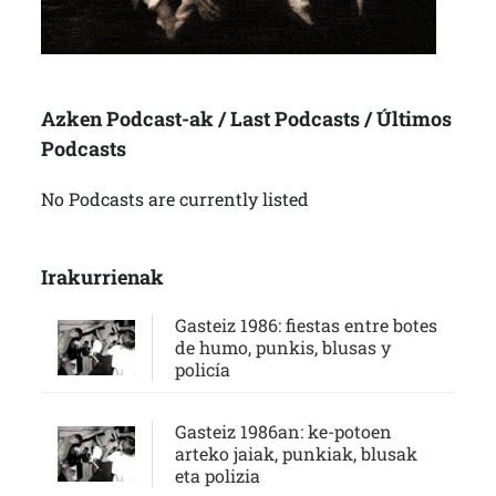
Azken Podcast-ak / Last Podcasts / Últimos
Podcasts
No Podcasts are currently listed
Irakurrienak
Gasteiz 1986: fiestas entre botes
de humo, punkis, blusas y
policía
Gasteiz 1986an: ke-potoen
arteko jaiak, punkiak, blusak
eta polizia