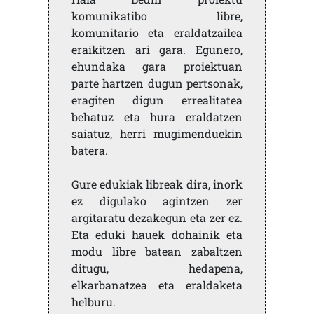
komunikatibo libre,
komunitario eta eraldatzailea
eraikitzen ari gara. Egunero,
ehundaka gara proiektuan
parte hartzen dugun pertsonak,
eragiten digun errealitatea
behatuz eta hura eraldatzen
saiatuz, herri mugimenduekin
batera.
Gure edukiak libreak dira, inork
ez digulako agintzen zer
argitaratu dezakegun eta zer ez.
Eta eduki hauek dohainik eta
modu libre batean zabaltzen
ditugu, hedapena,
elkarbanatzea eta eraldaketa
helburu.