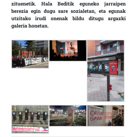
zituenetik. Hala Beditik eguneko jarraipen
berezia egin dugu sare sozialetan, eta egunak
utzitako irudi onenak bildu ditugu argazki
galeria honetan.