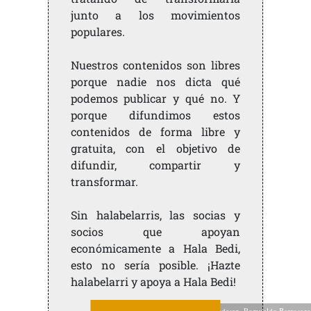
junto a los movimientos
populares.
Nuestros contenidos son libres
porque nadie nos dicta qué
podemos publicar y qué no. Y
porque difundimos estos
contenidos de forma libre y
gratuita, con el objetivo de
difundir, compartir y
transformar.
Sin halabelarris, las socias y
socios que apoyan
económicamente a Hala Bedi,
esto no sería posible. ¡Hazte
halabelarri y apoya a Hala Bedi!
Mercedesen, Romualdo Barrosoren