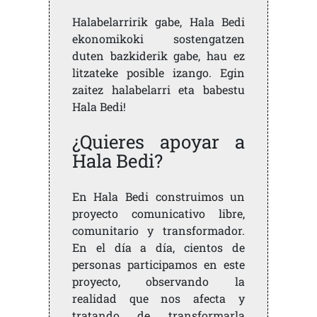
Halabelarririk gabe, Hala Bedi
ekonomikoki sostengatzen
duten bazkiderik gabe, hau ez
litzateke posible izango. Egin
zaitez halabelarri eta babestu
Hala Bedi!
¿Quieres apoyar a
Hala Bedi?
En Hala Bedi construimos un
proyecto comunicativo libre,
comunitario y transformador.
En el día a día, cientos de
personas participamos en este
proyecto, observando la
realidad que nos afecta y
tratando de transformarla