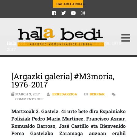
HALABELARRIAK
Hala Bedi
>
Berriak
>
[Argazki galeria] #M3moria, 1976-
2017
[Argazki galeria] #M3moria,
1976-2017
MARCH 3, 2017
ERREDAKZIOA
IN
BERRIAK
ON [ARGAZKI GALERIA] #M3MORIA, 1976-2017
COMMENTS OFF
Martxoak 3. Gasteiz. 41 urte bete dira Espainiako
Poliziak Pedro Maria Martinez, Francisco Aznar,
Romualdo Barroso, José Castillo eta Bienvenido
Perea Gasteizko Zaramaga auzoan erahil