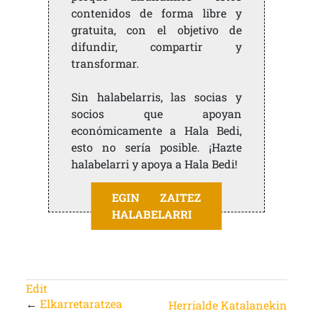
contenidos de forma libre y
gratuita, con el objetivo de
difundir, compartir y
transformar.
Sin halabelarris, las socias y
socios que apoyan
económicamente a Hala Bedi,
esto no sería posible. ¡Hazte
halabelarri y apoya a Hala Bedi!
EGIN ZAITEZ
HALABELARRI
Edit
←
Elkarretaratzea
Herrialde Katalanekin