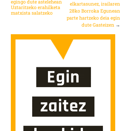
egingo dute astelehean
elkartasunez, irailaren
Uztaritzeko erahilketa
28ko Borroka Egunean
matxista salatzeko
parte hartzeko deia egin
dute Gasteizen
→