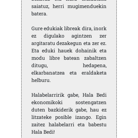
saiatuz, herri mugimenduekin
batera.
Gure edukiak libreak dira, inork
ez digulako agintzen zer
argitaratu dezakegun eta zer ez.
Eta eduki hauek dohainik eta
modu libre batean zabaltzen
ditugu, hedapena,
elkarbanatzea eta eraldaketa
helburu.
Halabelarririk gabe, Hala Bedi
ekonomikoki sostengatzen
duten bazkiderik gabe, hau ez
litzateke posible izango. Egin
zaitez halabelarri eta babestu
Hala Bedi!