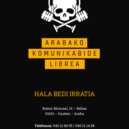
HALA BEDI IRRATIA
Bueno Monreal, 16 – Behea
01001 – Gasteiz – Araba
Telefonoa:
945 12 88 55 / 945 12 14 88