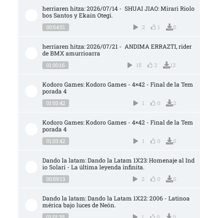
herriaren hitza: 2026/07/14 -  SHUAI JIAO: Mirari Riolo
bos Santos y Ekain Otegi.
00:54:51
2
1
0
herriaren hitza: 2026/07/21 -  ANDIMA ERRAZTI, rider 
de BMX amurrioarra
01:00:16
15
2
13
Kodoro Games: Kodoro Games - 4×42 - Final de la Tem
porada 4
01:03:42
1
0
2
Kodoro Games: Kodoro Games - 4×42 - Final de la Tem
porada 4
01:03:42
1
0
0
Dando la latam: Dando la Latam 1X23: Homenaje al Ind
io Solari - La última leyenda infinita.
00:59:13
2
0
0
Dando la latam: Dando la Latam 1X22: 2006 - Latinoa
mérica bajo luces de Neón.
01:01:35
1
0
0