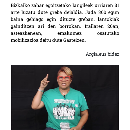
Bizkaiko zahar egoitzetako langileek urriaren 31
arte luzatu dute greba deialdia. Jada 300 egun
baina gehiago egin dituzte greban, lantokiak
gainditzen ari den borrokan. Irailaren 20an,
asteazkenean, emakumez osatutako
mobilizazioa deitu dute Gasteizen.
Argia.eus bidez