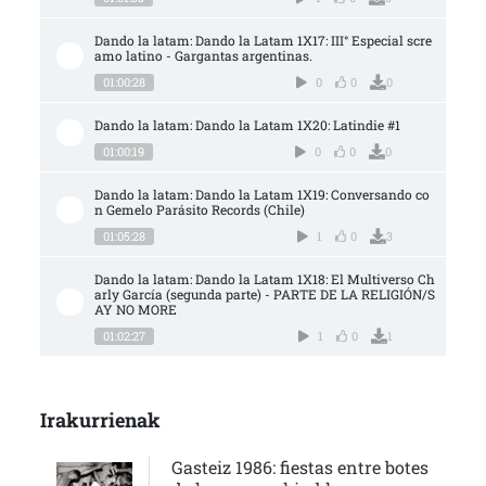
Dando la latam: Dando la Latam 1X17: III° Especial scre
amo latino - Gargantas argentinas.
01:00:28
0
0
0
Dando la latam: Dando la Latam 1X20: Latindie #1
01:00:19
0
0
0
Dando la latam: Dando la Latam 1X19: Conversando co
n Gemelo Parásito Records (Chile)
01:05:28
1
0
3
Dando la latam: Dando la Latam 1X18: El Multiverso Ch
arly García (segunda parte) - PARTE DE LA RELIGIÓN/S
AY NO MORE
01:02:27
1
0
1
Irakurrienak
Gasteiz 1986: fiestas entre botes