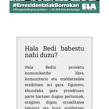
Hala Bedi babestu
nahi duzu?
Hala Bedin proiektu
komunikatibo libre,
komunitario eta eraldatzailea
eraikitzen ari gara. Egunero,
ehundaka gara proiektuan
parte hartzen dugun pertsonak,
eragiten digun errealitatea
behatuz eta hura eraldatzen