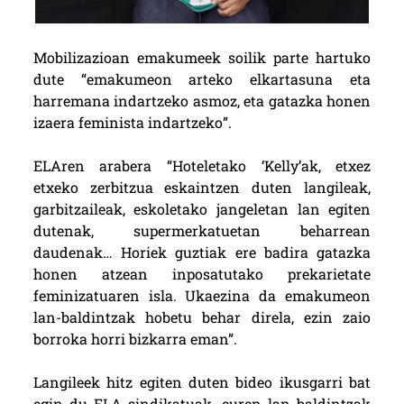
Mobilizazioan emakumeek soilik parte hartuko
dute “emakumeon arteko elkartasuna eta
harremana indartzeko asmoz, eta gatazka honen
izaera feminista indartzeko”.
ELAren arabera “Hoteletako ‘Kelly’ak, etxez
etxeko zerbitzua eskaintzen duten langileak,
garbitzaileak, eskoletako jangeletan lan egiten
dutenak, supermerkatuetan beharrean
daudenak… Horiek guztiak ere badira gatazka
honen atzean inposatutako prekarietate
feminizatuaren isla. Ukaezina da emakumeon
lan-baldintzak hobetu behar direla, ezin zaio
borroka horri bizkarra eman”.
Langileek hitz egiten duten bideo ikusgarri bat
egin du ELA sindikatuak, euren lan baldintzak