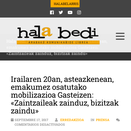
HALABELARRIS
Hala Bedi
>
Prensa
>
Irailaren 20an, asteazkenean,
emakumez osatutako mobilizazioa Gasteizen:
«Zaintzaileak zainduz, bizitzak zaindu»
Irailaren 20an, asteazkenean,
emakumez osatutako
mobilizazioa Gasteizen:
«Zaintzaileak zainduz, bizitzak
zaindu»
SEPTIEMBRE 17, 2017
ERREDAKZIOA
IN
PRENSA
EN IRAILAREN 20AN, ASTEAZKENEAN, E
COMENTARIOS DESACTIVADOS