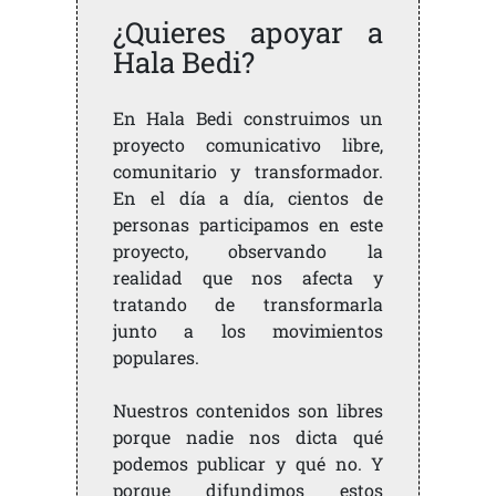
¿Quieres apoyar a
Hala Bedi?
En Hala Bedi construimos un
proyecto comunicativo libre,
comunitario y transformador.
En el día a día, cientos de
personas participamos en este
proyecto, observando la
realidad que nos afecta y
tratando de transformarla
junto a los movimientos
populares.
Nuestros contenidos son libres
porque nadie nos dicta qué
podemos publicar y qué no. Y
porque difundimos estos