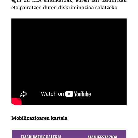
eta pairatzen duten diskriminazioa salatzeko.
Mobilizazioaren kartela