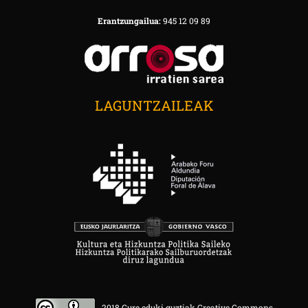
Erantzungailua:
945 12 09 89
LAGUNTZAILEAK
2018 Gure eduki guztiak Creative Commons