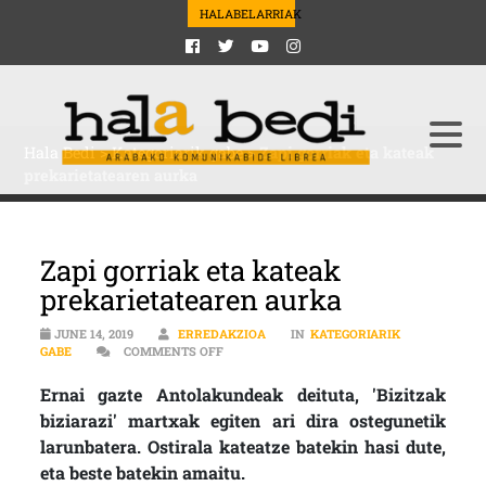
HALABELARRIAK
Hala Bedi
>
Kategoriarik gabe
>
Zapi gorriak eta kateak
prekarietatearen aurka
Zapi gorriak eta kateak
prekarietatearen aurka
JUNE 14, 2019
ERREDAKZIOA
IN
KATEGORIARIK
ON ZAPI GORRIAK ETA KATEAK PREKARIE
GABE
COMMENTS OFF
Ernai gazte Antolakundeak deituta, 'Bizitzak
biziarazi' martxak egiten ari dira ostegunetik
larunbatera. Ostirala kateatze batekin hasi dute,
eta beste batekin amaitu.