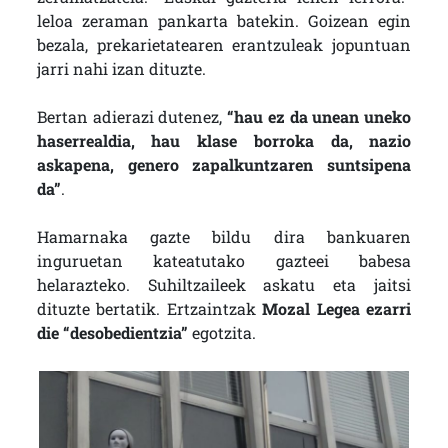
leloa zeraman pankarta batekin. Goizean egin
bezala, prekarietatearen erantzuleak jopuntuan
jarri nahi izan dituzte.
Bertan adierazi dutenez,
“hau ez da unean uneko
haserrealdia, hau klase borroka da, nazio
askapena, genero zapalkuntzaren suntsipena
da”
.
Hamarnaka gazte bildu dira bankuaren
inguruetan kateatutako gazteei babesa
helarazteko. Suhiltzaileek askatu eta jaitsi
dituzte bertatik. Ertzaintzak
Mozal Legea ezarri
die “desobedientzia”
egotzita.