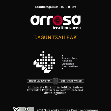
Erantzungailua:
945 12 09 89
LAGUNTZAILEAK
2018 Gure eduki guztiak Creative Commons