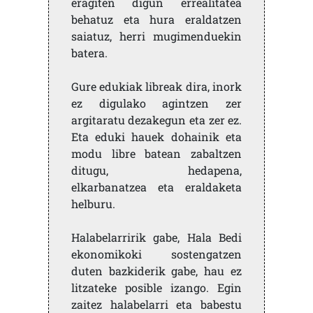
eragiten digun errealitatea
behatuz eta hura eraldatzen
saiatuz, herri mugimenduekin
batera.
Gure edukiak libreak dira, inork
ez digulako agintzen zer
argitaratu dezakegun eta zer ez.
Eta eduki hauek dohainik eta
modu libre batean zabaltzen
ditugu, hedapena,
elkarbanatzea eta eraldaketa
helburu.
Halabelarririk gabe, Hala Bedi
ekonomikoki sostengatzen
duten bazkiderik gabe, hau ez
litzateke posible izango. Egin
zaitez halabelarri eta babestu