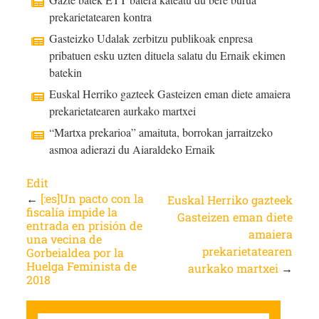
prekarietatearen kontra
Gasteizko Udalak zerbitzu publikoak enpresa
pribatuen esku uzten dituela salatu du Ernaik ekimen
batekin
Euskal Herriko gazteek Gasteizen eman diete amaiera
prekarietatearen aurkako martxei
“Martxa prekarioa” amaituta, borrokan jarraitzeko
asmoa adierazi du Aiaraldeko Ernaik
Edit
←
[:es]Un pacto con la
Euskal Herriko gazteek
fiscalía impide la
Gasteizen eman diete
entrada en prisión de
amaiera
una vecina de
prekarietatearen
Gorbeialdea por la
Huelga Feminista de
aurkako martxei
→
2018