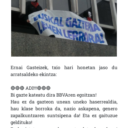
Ernai Gasteizek, txio hari honetan jaso du
arratsaldeko ekintza:
🔴🔴🔴 ADI!!!🔴🔴🔴
Bi gazte kateatu dira BBVAren egoitzan!
Hau ez da gazteon unean uneko haserrealdia,
hau klase borroka da, nazio askapena, genero
zapalkuntzaren suntsipena da! Eta ez gaituzue
geldituko!