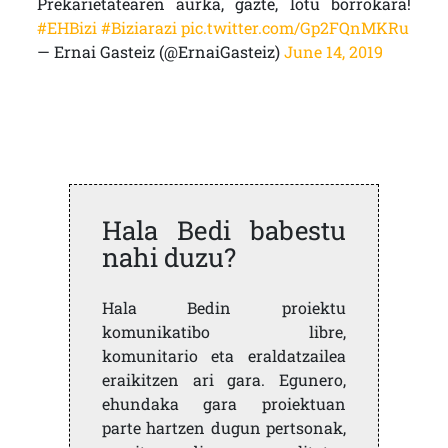
Prekarietatearen aurka, gazte, lotu borrokara!
#EHBizi
#Biziarazi
pic.twitter.com/Gp2FQnMKRu
— Ernai Gasteiz (@ErnaiGasteiz)
June 14, 2019
Hala Bedi babestu
nahi duzu?
Hala Bedin proiektu
komunikatibo libre,
komunitario eta eraldatzailea
eraikitzen ari gara. Egunero,
ehundaka gara proiektuan
parte hartzen dugun pertsonak,