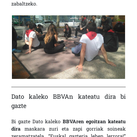
zabaltzeko.
Dato kaleko BBVAn kateatu dira bi
gazte
Bi gazte Dato kaleko
BBVAren egoitzan kateatu
dira
maskara zuri eta zapi gorriak soineak
zeramatzatela. “Euskal gazteria lehen lerrora!”