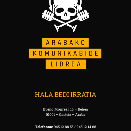
HALA BEDI IRRATIA
Bueno Monreal, 16 – Behea
01001 – Gasteiz – Araba
Telefonoa:
945 12 88 55 / 945 12 14 88