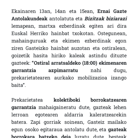
Ekainaren 13an, 14an eta 15ean,
Ernai Gazte
Antolakundeak
antolatuta eta
Bizitzak biziarazi
lemapean, martxa ezberdinak egiten ari dira
Euskal Herriko hainbat txokotan. Ostegunean,
mahainguruak eta ekimen ezberdinak egon
ziren Gasteizko hainbat auzotan eta ostiralean,
goizetik hasita hiriko kaleak astindu dituzte
gazteek:
“Ostiral arratsaldeko (18:00) ekimenaren
garrantzia azpimarratu
nahi dugu,
prekarietatearen aurkako mobilizazioa izango
baita”.
Prekarietatea
kolektiboki borrokatzearen
garrantzia
mahaigaineratu dute, gazteak lehen
lerroan egotearen aldarria kaleratzearekin
batera. Zapi gorriak soinean, Gasteiz mailako
egun osoko egitaraua antolatu dute, eta
gazteak
borrokara batzeko deia
luzatu dute, besteak