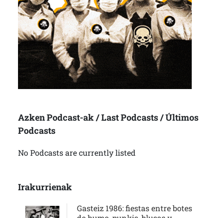
Azken Podcast-ak / Last Podcasts / Últimos
Podcasts
No Podcasts are currently listed
Irakurrienak
Gasteiz 1986: fiestas entre botes
de humo, punkis, blusas y