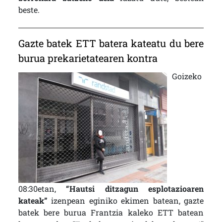
beste.
Gazte batek ETT batera kateatu du bere
burua prekarietatearen kontra
Goizeko
08:30etan,
“Hautsi ditzagun esplotazioaren
kateak”
izenpean eginiko ekimen batean, gazte
batek bere burua Frantzia kaleko ETT batean