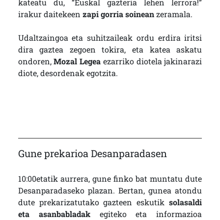
kateatu du, “Euskal gazteria lehen lerrora!”
irakur daitekeen
zapi gorria soinean
zeramala.
Udaltzaingoa eta suhitzaileak ordu erdira iritsi
dira gaztea zegoen tokira, eta katea askatu
ondoren,
Mozal Legea
ezarriko diotela jakinarazi
diote, desordenak egotzita.
Gune prekarioa Desanparadasen
10:00etatik aurrera, gune finko bat muntatu dute
Desanparadaseko plazan. Bertan, gunea atondu
dute prekarizatutako gazteen eskutik
solasaldi
eta asanbabladak
egiteko eta informazioa