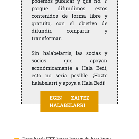
podemos publicar y qué no. Y
porque difundimos estos
contenidos de forma libre y
gratuita, con el objetivo de
difundir, compartir y
transformar.
Sin halabelarris, las socias y
socios que apoyan
económicamente a Hala Bedi,
esto no sería posible. ¡Hazte
halabelarri y apoya a Hala Bedi!
EGIN ZAITEZ
HALABELARRI
Gazte batek ETT batera kateatu du bere burua