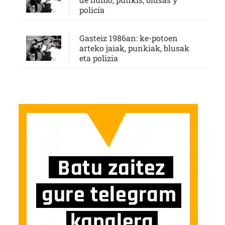
policía
Gasteiz 1986an: ke-potoen
arteko jaiak, punkiak, blusak
eta polizia