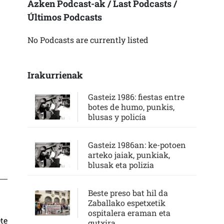
Azken Podcast-ak / Last Podcasts /
Últimos Podcasts
No Podcasts are currently listed
Irakurrienak
Gasteiz 1986: fiestas entre
botes de humo, punkis,
blusas y policía
Gasteiz 1986an: ke-potoen
arteko jaiak, punkiak,
blusak eta polizia
Beste preso bat hil da
Zaballako espetxetik
ospitalera eraman eta
te
gutxira