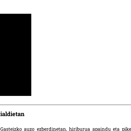
aldietan
asteizko auzo ezberdinetan, hiriburua apaindu eta pike