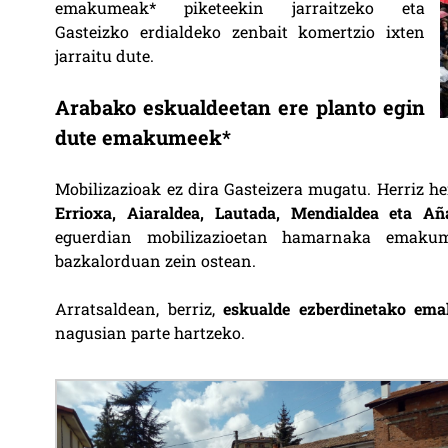
emakumeak* piketeekin jarraitzeko eta
Gasteizko erdialdeko zenbait komertzio ixten
jarraitu dute.
Arabako eskualdeetan ere planto egin
dute emakumeek*
Mobilizazioak ez dira Gasteizera mugatu. Herriz he
Errioxa, Aiaraldea, Lautada, Mendialdea eta Añ
eguerdian mobilizazioetan hamarnaka emakum
bazkalorduan zein ostean.
Arratsaldean, berriz,
eskualde ezberdinetako ema
nagusian parte hartzeko.