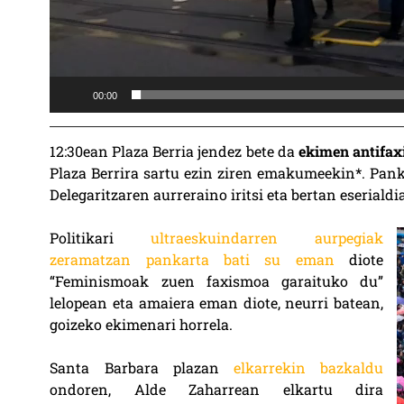
00:00
12:30ean Plaza Berria jendez bete da
ekimen antifaxi
Plaza Berrira sartu ezin ziren emakumeekin*. Pan
Delegaritzaren aurreraino iritsi eta bertan eserialdi
Politikari
ultraeskuindarren aurpegiak
zeramatzan pankarta bati su eman
diote
“Feminismoak zuen faxismoa garaituko du”
lelopean eta amaiera eman diote, neurri batean,
goizeko ekimenari horrela.
Santa Barbara plazan
elkarrekin bazkaldu
ondoren, Alde Zaharrean elkartu dira