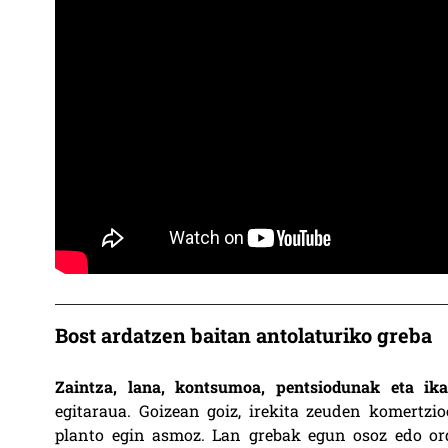
Bost ardatzen baitan antolaturiko greba
Zaintza, lana, kontsumoa, pentsiodunak eta ika
egitaraua. Goizean goiz, irekita zeuden komertzi
planto egin asmoz. Lan grebak egun osoz edo ordu