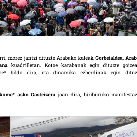
rri, morez jantzi dituzte Arabako kaleak
Gorbeialdea, Arab
ana
kuadrilletan. Kotxe karabanak egin dituzte goizea
e* bildu dira, eta dinamika ezberdinak egin dituz
kume* asko Gasteizera
joan dira, hiriburuko manifestaz