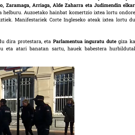
o, Zaramaga, Arriaga, Alde Zaharra eta Judimendin elkar
ea helburu. Auzoetako hainbat komertzio ixtea lortu ondore
tiek. Manifestariek Corte Ingleseko ateak ixtea lortu du
u dira protestara, eta
Parlamentua inguratu dute
giza ka
tu eta atari banatan sartu, hauek babestera hurbilduta