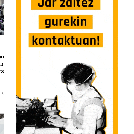
ar
n,
te
io