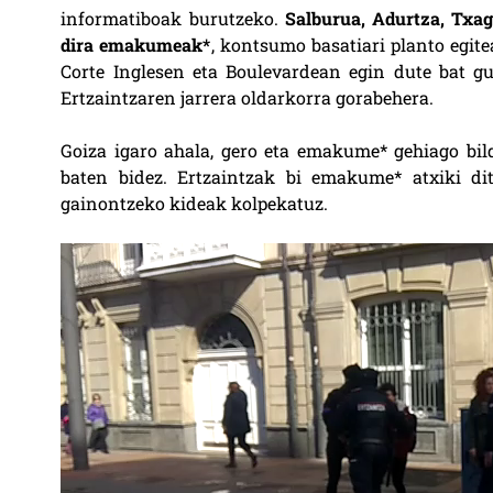
informatiboak burutzeko.
Salburua, Adurtza, Txag
dira emakumeak*
, kontsumo basatiari planto egit
Corte Inglesen eta Boulevardean egin dute bat guz
Ertzaintzaren jarrera oldarkorra gorabehera.
Goiza igaro ahala, gero eta emakume* gehiago bild
baten bidez. Ertzaintzak bi emakume* atxiki di
gainontzeko kideak kolpekatuz.
Video
Player