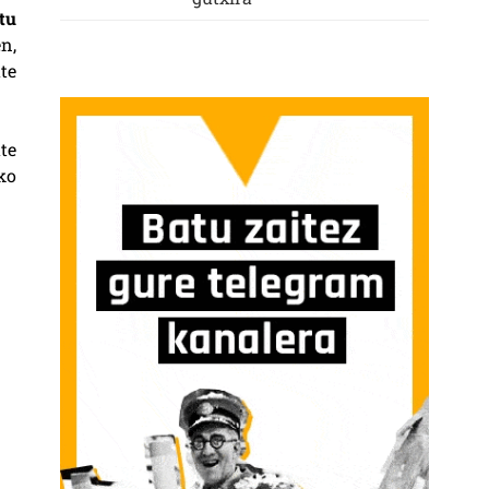
tu
n,
te
te
ko