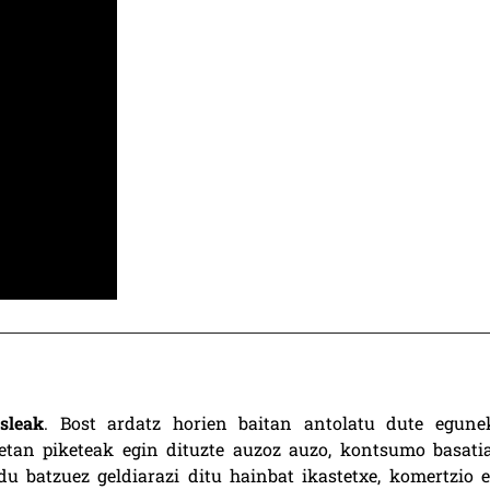
sleak
. Bost ardatz horien baitan antolatu dute egune
oetan piketeak egin dituzte auzoz auzo, kontsumo basatia
 batzuez geldiarazi ditu hainbat ikastetxe, komertzio e