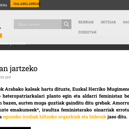
HALABELARRIAK
RERA
BERRIAK
IRITZIAK
HA
ZOZKETAK
nean jartzeko
an jartzeko
ON UHOLDE MOREA, BIZITZAK ERDIGUNEAN JARTZEKO
TS OFF
rek Arabako kaleak hartu dituzte, Euskal Herriko Mugimen
heteropatriarkalari planto egin eta aldarri feministaz be
zan bazen, aurten muga guztiak gainditu ditu grebak. Amorru
tuzte emakumeek*, iraultza feministarako oinarriak errotu
ta
eguneko irudiak biltzeko argazkiak eta bideoak
jaso ditu.