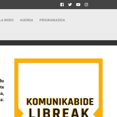
LA BIDEO
AGENDA
PROGRAMAZIOA
du
te
a,
z.