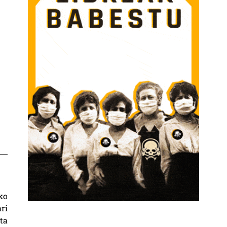
ko
ri
ta