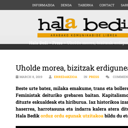
INFORMAZIOA
DENDA
TABERNA
CONTACT
SAR
Hala Bedi
>
Press
>
Uholde morea, bizitzak erdigu
Uholde morea, bizitzak erdigune
MARCH 8, 2019
ERREDAKZIOA
IN
PRESS
COMMEN
Beste urte batez, milaka emakume, trans eta bolle
Feministak deituriko grebaren baitan. Kapitalismo 
dituzte eskualdeak eta hiriburua. Iaz historikoa i
haserrea, harrotasuna eta indarra kalera atera di
Hala Bedik
orduz ordu egunak utzitakoa
bildu du e