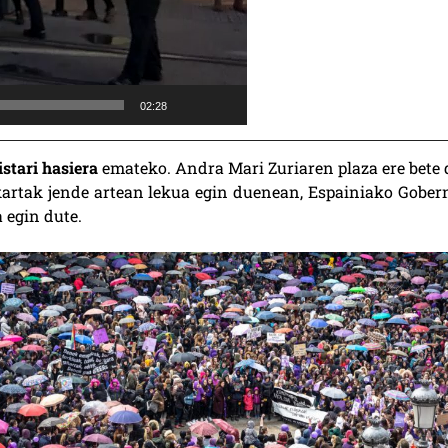
02:28
stari hasiera
emateko. Andra Mari Zuriaren plaza ere bete 
kartak jende artean lekua egin duenean, Espainiako Gober
a egin dute.