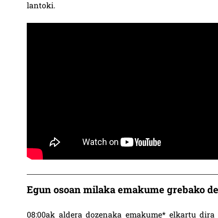
lantoki.
Egun osoan milaka emakume grebako dei
08:00ak aldera dozenaka emakume* elkartu dira G