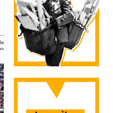
da
nu