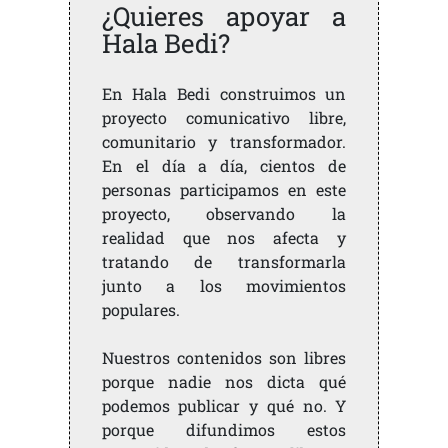
¿Quieres apoyar a
Hala Bedi?
En Hala Bedi construimos un
proyecto comunicativo libre,
comunitario y transformador.
En el día a día, cientos de
personas participamos en este
proyecto, observando la
realidad que nos afecta y
tratando de transformarla
junto a los movimientos
populares.
Nuestros contenidos son libres
porque nadie nos dicta qué
podemos publicar y qué no. Y
porque difundimos estos