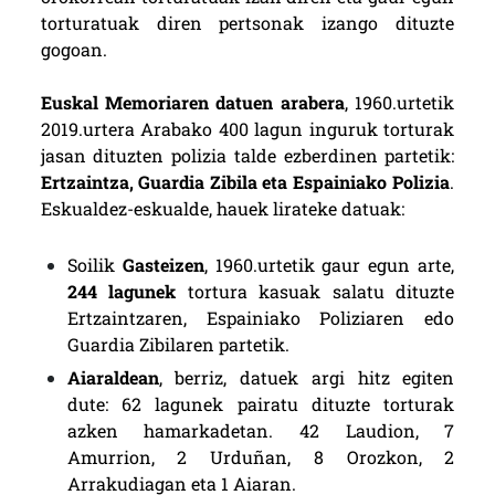
torturatuak diren pertsonak izango dituzte
gogoan.
Euskal Memoriaren datuen arabera
, 1960.urtetik
2019.urtera Arabako 400 lagun inguruk torturak
jasan dituzten polizia talde ezberdinen partetik:
Ertzaintza, Guardia Zibila eta Espainiako Polizia
.
Eskualdez-eskualde, hauek lirateke datuak:
Soilik
Gasteizen
, 1960.urtetik gaur egun arte,
244 lagunek
tortura kasuak salatu dituzte
Ertzaintzaren, Espainiako Poliziaren edo
Guardia Zibilaren partetik.
Aiaraldean
, berriz, datuek argi hitz egiten
dute: 62 lagunek pairatu dituzte torturak
azken hamarkadetan. 42 Laudion, 7
Amurrion, 2 Urduñan, 8 Orozkon, 2
Arrakudiagan eta 1 Aiaran.