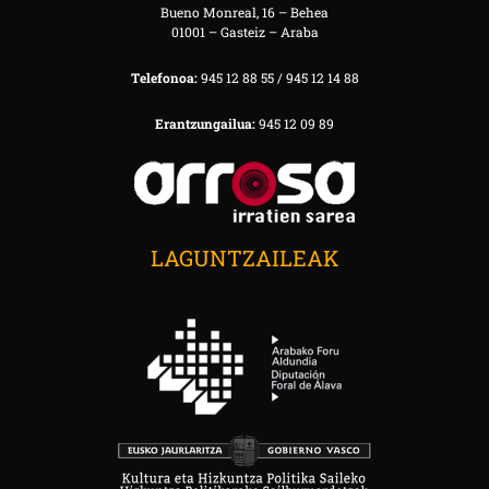
Bueno Monreal, 16 – Behea
01001 – Gasteiz – Araba
Telefonoa:
945 12 88 55 / 945 12 14 88
Erantzungailua:
945 12 09 89
LAGUNTZAILEAK