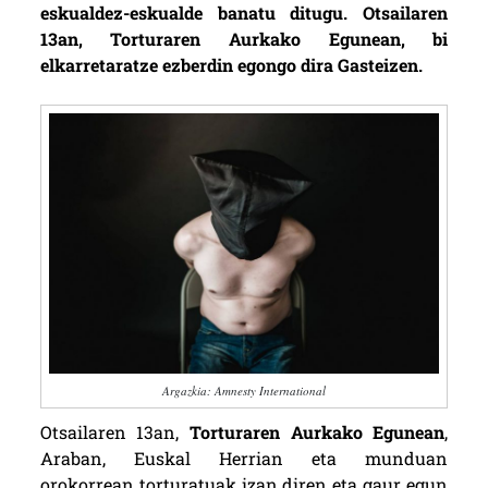
eskualdez-eskualde banatu ditugu. Otsailaren
13an, Torturaren Aurkako Egunean, bi
elkarretaratze ezberdin egongo dira Gasteizen.
Argazkia: Amnesty International
Otsailaren 13an,
Torturaren Aurkako Egunean
,
Araban, Euskal Herrian eta munduan
orokorrean torturatuak izan diren eta gaur egun