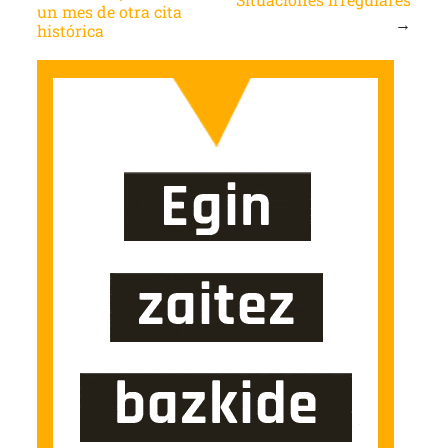
un mes de otra cita
→
histórica