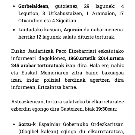
Gorbeialdean
, gutxienez, 29 lagunek: 4
Legution, 3 Urkabustaizen, 1 Aramaion, 17
Otxandion eta 4 Zigoitian.
Lautadako kasuan,
Agurain
da nabarmenena:
herriko 12 lagunek salatu dituzte torturak.
Eusko Jaularitzak Paco Etxebarriari eskatutako
informeari dagokionez,
1960.urtetik 2014.urtera
245 arabar torturatuak
izan dira. Hala ere, nahiz
eta Euskal Memoriaren zifra baino baxuagoa
izan, indar polizial berdinak agertzen dira
informean, Ertzaintza barne.
Asteazkenean, tortura salatzeko bi elkarretaratze
ezberdin egongo dira Gasteizen, biak
19:30
ean:
Sortu
-k Espainiar Gobernuko Ordezkaritzan
(Olagibel kalean) egingo du elkarretaratzea,