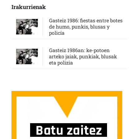
Irakurrienak
Gasteiz 1986: fiestas entre botes
de humo, punkis, blusas y
policía
Gasteiz 1986an: ke-potoen
arteko jaiak, punkiak, blusak
eta polizia