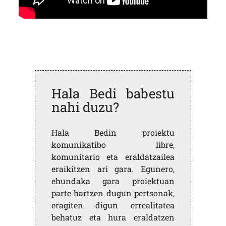
Hala Bedi babestu
nahi duzu?
Hala Bedin proiektu
komunikatibo libre,
komunitario eta eraldatzailea
eraikitzen ari gara. Egunero,
ehundaka gara proiektuan
parte hartzen dugun pertsonak,
eragiten digun errealitatea
behatuz eta hura eraldatzen