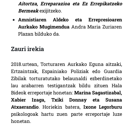
Aitortza, Erreparazioa eta Ez Errepikatzeko
Bermeak
exijitzeko.
Amnistiaren Aldeko eta Errepresioaren
Aurkako Mugimendua
Andra Maria Zuriaren
Plazan bilduko da.
Zauri irekia
2018.urtean, Torturaren Aurkako Eguna aitzaki,
Ertzaintzak, Espainiako Poliziak edo Guardia
Zibilak torturatutako belaunaldi ezberdinetako
lau arabarren testigantzak bildu zituen Hala
Bideok erreportaje honetan:
Marina Sagastizabal,
Xabier Izaga, Txiki Donnay eta Susana
Atxaerandio
. Horiekin batera,
Ixone Legorburu
psikologoak hartu zuen parte erreportaje luze
honetan.