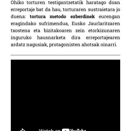
Ohiko torturen testigantzetatik haratago doan
erreportaje bat da hau, torturaren sustraietara jo
duena:
tortura metodo ezberdinek
eurengan
eragindako sufrimendua, Eusko Jaurlaritzaren
txostena eta bizitakoaren zein etorkizunaren
inguruko hausnarketa dira erreportajearen
ardatz nagusiak, protagonisten ahotsak oinarri.