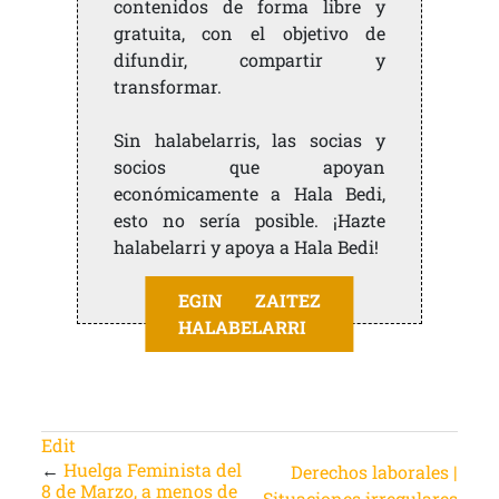
contenidos de forma libre y
gratuita, con el objetivo de
difundir, compartir y
transformar.
Sin halabelarris, las socias y
socios que apoyan
económicamente a Hala Bedi,
esto no sería posible. ¡Hazte
halabelarri y apoya a Hala Bedi!
EGIN ZAITEZ
HALABELARRI
Edit
←
Huelga Feminista del
Derechos laborales |
8 de Marzo, a menos de
Situaciones irregulares