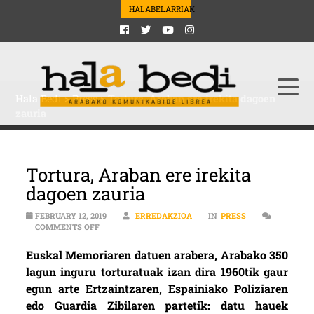
HALABELARRIAK
Hala Bedi
>
Press
>
Tortura, Araban ere irekita dagoen
zauria
Tortura, Araban ere irekita
dagoen zauria
FEBRUARY 12, 2019
ERREDAKZIOA
IN
PRESS
ON TORTURA, ARABAN ERE IREKITA DAGOEN ZAURIA
COMMENTS OFF
Euskal Memoriaren datuen arabera, Arabako 350
lagun inguru torturatuak izan dira 1960tik gaur
egun arte Ertzaintzaren, Espainiako Poliziaren
edo Guardia Zibilaren partetik: datu hauek