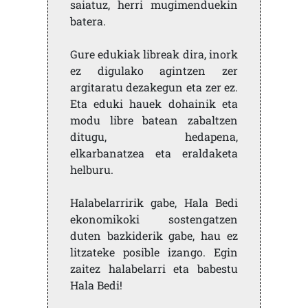
saiatuz, herri mugimenduekin
batera.
Gure edukiak libreak dira, inork
ez digulako agintzen zer
argitaratu dezakegun eta zer ez.
Eta eduki hauek dohainik eta
modu libre batean zabaltzen
ditugu, hedapena,
elkarbanatzea eta eraldaketa
helburu.
Halabelarririk gabe, Hala Bedi
ekonomikoki sostengatzen
duten bazkiderik gabe, hau ez
litzateke posible izango. Egin
zaitez halabelarri eta babestu
Hala Bedi!