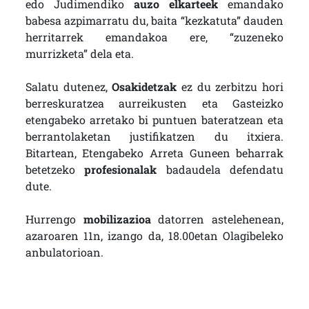
edo Judimendiko
auzo elkarteek
emandako
babesa azpimarratu du, baita “kezkatuta” dauden
herritarrek emandakoa ere, “zuzeneko
murrizketa” dela eta.
Salatu dutenez,
Osakidetzak
ez du zerbitzu hori
berreskuratzea aurreikusten eta Gasteizko
etengabeko arretako bi puntuen bateratzean eta
berrantolaketan justifikatzen du itxiera.
Bitartean, Etengabeko Arreta Guneen beharrak
betetzeko
profesionalak
badaudela defendatu
dute.
Hurrengo
mobilizazioa
datorren astelehenean,
azaroaren 11n, izango da, 18.00etan Olagibeleko
anbulatorioan.