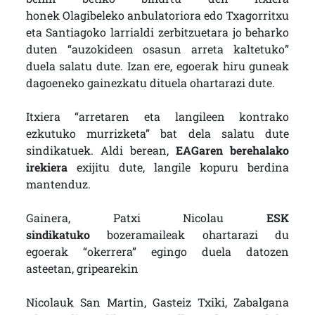
honek Olagibeleko anbulatoriora edo Txagorritxu
eta Santiagoko larrialdi zerbitzuetara jo beharko
duten “auzokideen osasun arreta kaltetuko”
duela salatu dute. Izan ere, egoerak hiru guneak
dagoeneko gainezkatu dituela ohartarazi dute.
Itxiera “arretaren eta langileen kontrako
ezkutuko murrizketa” bat dela salatu dute
sindikatuek. Aldi berean,
EAGaren berehalako
irekiera
exijitu dute, langile kopuru berdina
mantenduz.
Gainera, Patxi Nicolau
ESK
sindikatuko
bozeramaileak ohartarazi du
egoerak “okerrera” egingo duela datozen
asteetan, gripearekin
Nicolauk San Martin, Gasteiz Txiki, Zabalgana