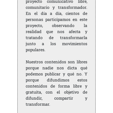
proyecto comunicativo libre,
comunitario y transformador.
En el día a día, cientos de
personas participamos en este
proyecto, observando la
realidad que nos afecta y
tratando de transformarla
junto a los movimientos
populares.
Nuestros contenidos son libres
porque nadie nos dicta qué
podemos publicar y qué no. Y
porque difundimos estos
contenidos de forma libre y
gratuita, con el objetivo de
difundir, compartir y
transformar.