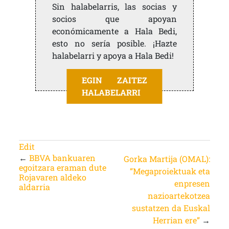
Sin halabelarris, las socias y
socios que apoyan
económicamente a Hala Bedi,
esto no sería posible. ¡Hazte
halabelarri y apoya a Hala Bedi!
EGIN ZAITEZ
HALABELARRI
Edit
←
BBVA bankuaren
Gorka Martija (OMAL):
egoitzara eraman dute
“Megaproiektuak eta
Rojavaren aldeko
enpresen
aldarria
nazioartekotzea
sustatzen da Euskal
Herrian ere”
→