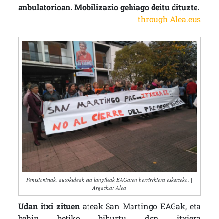
anbulatorioan. Mobilizazio gehiago deitu dituzte.
through Alea.eus
Pentsionistak, auzokideak eta langileak EAGaren berrirekiera eskatzeko. |
Argazkia: Alea
Udan itxi zituen
ateak San Martingo EAGak, eta
behin betiko bihurtu den itxiera