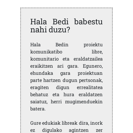
Hala Bedi babestu
nahi duzu?
Hala Bedin proiektu
komunikatibo libre,
komunitario eta eraldatzailea
eraikitzen ari gara. Egunero,
ehundaka gara proiektuan
parte hartzen dugun pertsonak,
eragiten digun errealitatea
behatuz eta hura eraldatzen
saiatuz, herri mugimenduekin
batera.
Gure edukiak libreak dira, inork
ez digulako agintzen zer