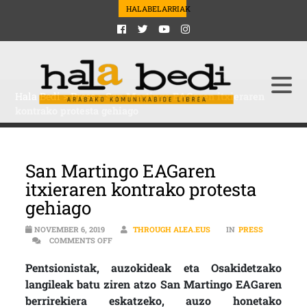
HALABELARRIAK
Hala Bedi
>
Press
>
San Martingo EAGaren itxieraren
kontrako protesta gehiago
San Martingo EAGaren
itxieraren kontrako protesta
gehiago
NOVEMBER 6, 2019
THROUGH ALEA.EUS
IN
PRESS
ON SAN MARTINGO EAGAREN ITXIERAREN KONTRA
COMMENTS OFF
Pentsionistak, auzokideak eta Osakidetzako
langileak batu ziren atzo San Martingo EAGaren
berrirekiera eskatzeko, auzo honetako