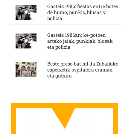
Gasteiz 1986: fiestas entre botes
de humo, punkis, blusas y
policía
Gasteiz 1986an: ke-potoen
arteko jaiak, punkiak, blusak
eta polizia
Beste preso bat hil da Zaballako
espetxetik ospitalera eraman
eta gutxira