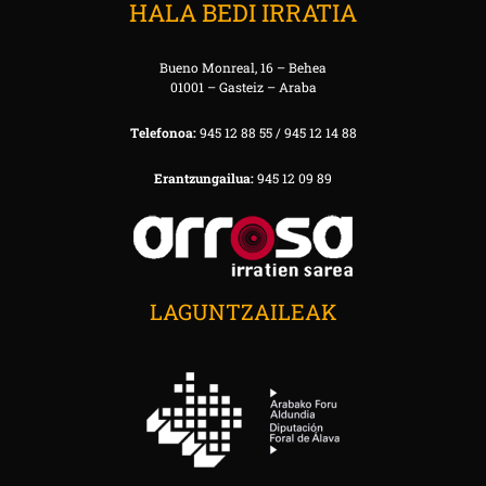
HALA BEDI IRRATIA
Bueno Monreal, 16 – Behea
01001 – Gasteiz – Araba
Telefonoa:
945 12 88 55 / 945 12 14 88
Erantzungailua:
945 12 09 89
LAGUNTZAILEAK