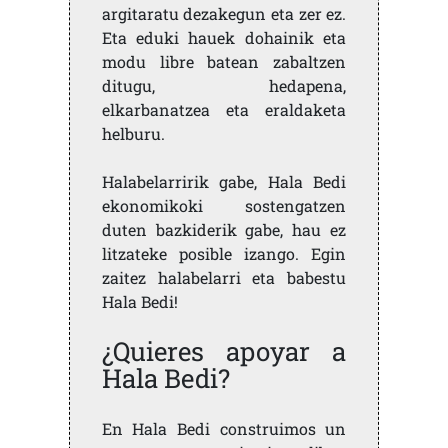
argitaratu dezakegun eta zer ez.
Eta eduki hauek dohainik eta
modu libre batean zabaltzen
ditugu, hedapena,
elkarbanatzea eta eraldaketa
helburu.
Halabelarririk gabe, Hala Bedi
ekonomikoki sostengatzen
duten bazkiderik gabe, hau ez
litzateke posible izango. Egin
zaitez halabelarri eta babestu
Hala Bedi!
¿Quieres apoyar a
Hala Bedi?
En Hala Bedi construimos un