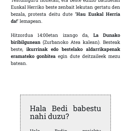
Euskal Herriko beste zenbait lekutan gertatu den
bezala, protesta deitu dute
‘Hau Euskal Herria
da!’
lemapean.
Hitzordua 14:00etan izango da,
La Dunako
biribilgunean
(Zurbanoko Atea kalean). Besteak
beste,
ikurrinak edo bestelako aldarrikapenak
eramateko gonbitea
egin dute deitzaileek mezu
batean.
Hala Bedi babestu
nahi duzu?
Hala Bedin proiektu