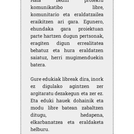
komunikatibo libre,
komunitario eta eraldatzailea
eraikitzen ari gara. Egunero,
ehundaka gara proiektuan
parte hartzen dugun pertsonak,
eragiten digun errealitatea
behatuz eta hura eraldatzen
saiatuz, herri mugimenduekin
batera.
Gure edukiak libreak dira, inork
ez digulako agintzen zer
argitaratu dezakegun eta zer ez.
Eta eduki hauek dohainik eta
modu libre batean zabaltzen
ditugu, hedapena,
elkarbanatzea eta eraldaketa
helburu.