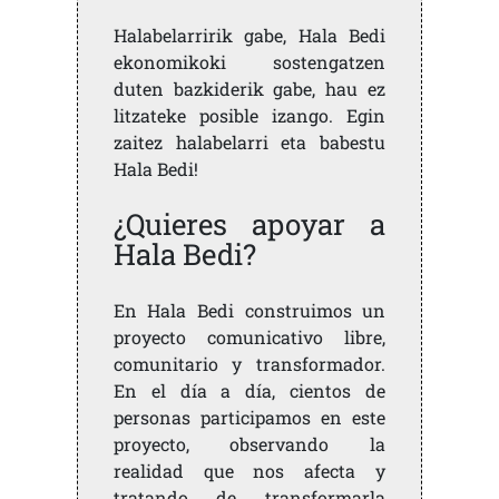
Halabelarririk gabe, Hala Bedi
ekonomikoki sostengatzen
duten bazkiderik gabe, hau ez
litzateke posible izango. Egin
zaitez halabelarri eta babestu
Hala Bedi!
¿Quieres apoyar a
Hala Bedi?
En Hala Bedi construimos un
proyecto comunicativo libre,
comunitario y transformador.
En el día a día, cientos de
personas participamos en este
proyecto, observando la
realidad que nos afecta y
tratando de transformarla