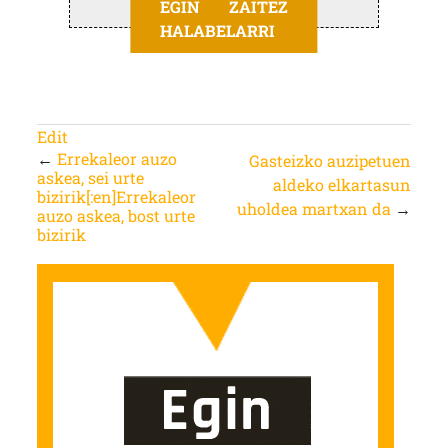
EGIN ZAITEZ
HALABELARRI
Edit
←
Errekaleor auzo
Gasteizko auzipetuen
askea, sei urte
aldeko elkartasun
bizirik[:en]Errekaleor
uholdea martxan da
→
auzo askea, bost urte
bizirik