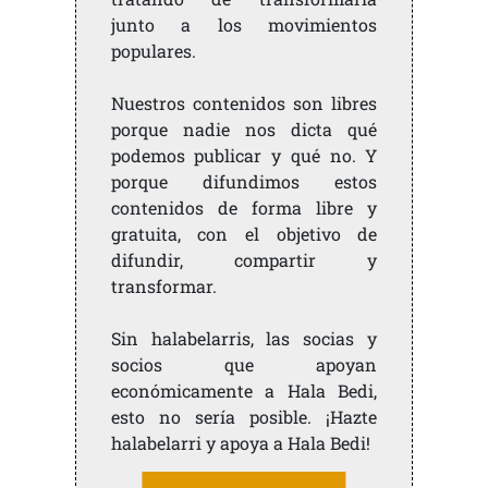
junto a los movimientos
populares.
Nuestros contenidos son libres
porque nadie nos dicta qué
podemos publicar y qué no. Y
porque difundimos estos
contenidos de forma libre y
gratuita, con el objetivo de
difundir, compartir y
transformar.
Sin halabelarris, las socias y
socios que apoyan
económicamente a Hala Bedi,
esto no sería posible. ¡Hazte
halabelarri y apoya a Hala Bedi!