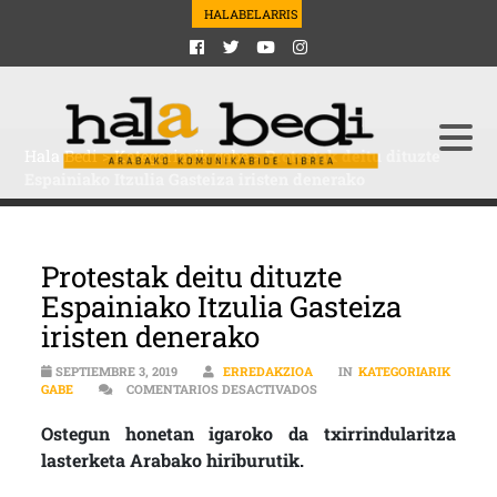
HALABELARRIS
Hala Bedi
>
Kategoriarik gabe
>
Protestak deitu dituzte
Espainiako Itzulia Gasteiza iristen denerako
Protestak deitu dituzte
Espainiako Itzulia Gasteiza
iristen denerako
SEPTIEMBRE 3, 2019
ERREDAKZIOA
IN
KATEGORIARIK
EN PROTESTAK DEITU DITUZT
GABE
COMENTARIOS DESACTIVADOS
Ostegun honetan igaroko da txirrindularitza
lasterketa Arabako hiriburutik.