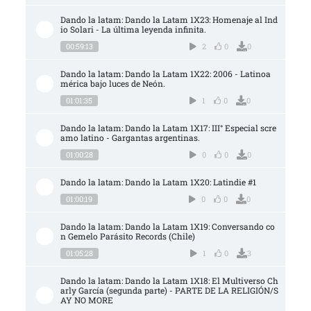
Dando la latam: Dando la Latam 1X23: Homenaje al Ind
io Solari - La última leyenda infinita.
00:59:13
2
0
0
Dando la latam: Dando la Latam 1X22: 2006 - Latinoa
mérica bajo luces de Neón.
01:01:35
1
0
0
Dando la latam: Dando la Latam 1X17: III° Especial scre
amo latino - Gargantas argentinas.
01:00:28
0
0
0
Dando la latam: Dando la Latam 1X20: Latindie #1
01:00:19
0
0
0
Dando la latam: Dando la Latam 1X19: Conversando co
n Gemelo Parásito Records (Chile)
01:05:28
1
0
3
Dando la latam: Dando la Latam 1X18: El Multiverso Ch
arly García (segunda parte) - PARTE DE LA RELIGIÓN/S
AY NO MORE