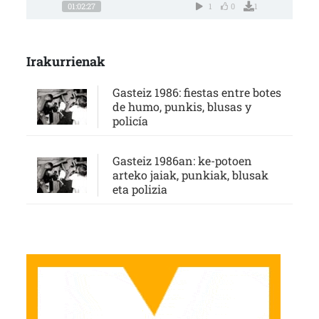
01:02:27
1
0
1
Irakurrienak
Gasteiz 1986: fiestas entre botes
de humo, punkis, blusas y
policía
Gasteiz 1986an: ke-potoen
arteko jaiak, punkiak, blusak
eta polizia