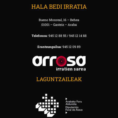
HALA BEDI IRRATIA
Bueno Monreal, 16 – Behea
01001 – Gasteiz – Araba
Telefonoa:
945 12 88 55 / 945 12 14 88
Erantzungailua:
945 12 09 89
LAGUNTZAILEAK