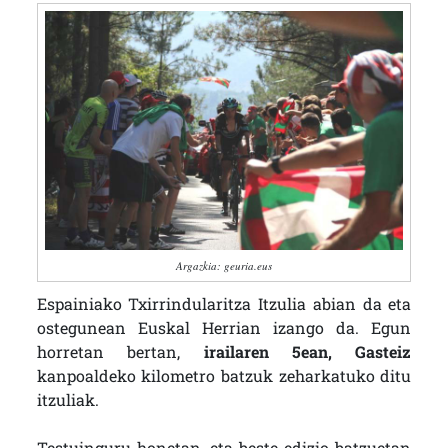
Argazkia: geuria.eus
Espainiako Txirrindularitza Itzulia abian da eta
ostegunean Euskal Herrian izango da. Egun
horretan bertan,
irailaren 5ean, Gasteiz
kanpoaldeko kilometro batzuk zeharkatuko ditu
itzuliak.
Testuinguru honetan, eta beste edizio batzuetan