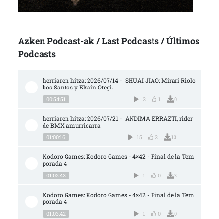
Azken Podcast-ak / Last Podcasts / Últimos
Podcasts
herriaren hitza: 2026/07/14 -  SHUAI JIAO: Mirari Riolo
bos Santos y Ekain Otegi.
00:54:51
2
1
0
herriaren hitza: 2026/07/21 -  ANDIMA ERRAZTI, rider 
de BMX amurrioarra
01:00:16
15
2
13
Kodoro Games: Kodoro Games - 4×42 - Final de la Tem
porada 4
01:03:42
1
0
2
Kodoro Games: Kodoro Games - 4×42 - Final de la Tem
porada 4
01:03:42
1
0
0