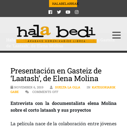
HALABELARRIAK
Hala Bedi
>
Kategoriarik gabe
>
Presentación en Gasteiz
de ‘Laatash’, de Elena Molina
Presentación en Gasteiz de
‘Laatash’, de Elena Molina
NOVEMBER 6, 2019
SUELTA LA OLLA
IN
KATEGORIARIK
ON PRESENTACIÓN EN GASTEIZ DE ‘LAATAS
GABE
COMMENTS OFF
Entrevista con la documentalista elena Molina
sobre el corto lataash y sus proyectos
La película nace de la colaboración entre jóvenes