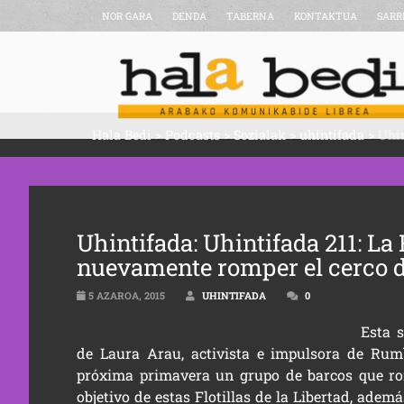
NOR GARA
DENDA
TABERNA
KONTAKTUA
SARR
Hala Bedi
>
Podcasts
>
Sozialak
>
uhintifada
>
Uhin
Uhintifada: Uhintifada 211: La 
nuevamente romper el cerco 
5 AZAROA, 2015
UHINTIFADA
0
Esta 
de Laura Arau, activista e impulsora de
Rum
próxima primavera un grupo de barcos que rom
objetivo de estas Flotillas de la Libertad, ade