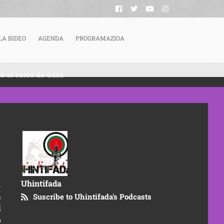
LA BIDEO
AGENDA
PROGRAMAZIOA
er el cerco de Gaza
Uhintifada
n
a
Suscribe to Uhintifada's Podcasts
l
o