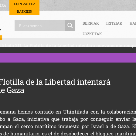
EGIN ZAITEZ
ERA
BAZKIDE!
BERRIAK
IRITZIAK
HA
ZOZKETAK
tifada 211: La Flotilla de la Libertad intentará nuevamente romp
Flotilla de la Libertad intentará
de Gaza
semana hemos contado en Uhintifada con la colaboració
bo a Gaza
, iniciativa que trabaja por conseguir enviar l
pan el cerco marítimo impuesto por Israel a de Gaza. E
más de humanitario, es el de desobedecer el bloqueo marítim