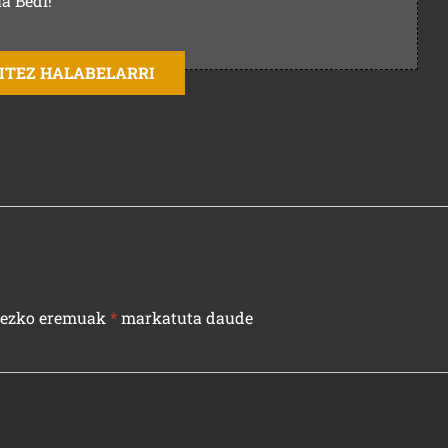
la Bedi!
AITEZ HALABELARRI
rezko eremuak
*
markatuta daude