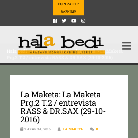
EGIN ZAITEZ
BAZKIDE!
Hala Bedi
>
Podcasts
>
Musika
>
lamaketa
>
La Maketa
Prg.2 T.2 / entrevista RASS & DR.SAX (29-10-2016)
La Maketa: La Maketa
Prg.2 T.2 / entrevista
RASS & DR.SAX (29-10-
2016)
2 AZAROA, 2016
LA MAKETA
0