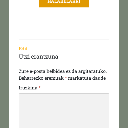
HALABELARRI
Edit
Utzi erantzuna
Zure e-posta helbidea ez da argitaratuko.
Beharrezko eremuak
*
markatuta daude
Iruzkina
*