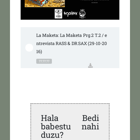
La Maketa: La Maketa Prg.2 T.2 / e
ntrevista RASS & DR.SAX (29-10-20
16)
??:??:??
Hala Bedi
babestu nahi
duzu?