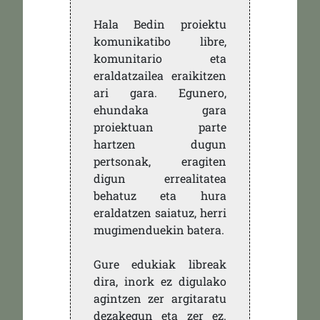
Hala Bedin proiektu
komunikatibo libre,
komunitario eta
eraldatzailea eraikitzen
ari gara. Egunero,
ehundaka gara
proiektuan parte
hartzen dugun
pertsonak, eragiten
digun errealitatea
behatuz eta hura
eraldatzen saiatuz, herri
mugimenduekin batera.
Gure edukiak libreak
dira, inork ez digulako
agintzen zer argitaratu
dezakegun eta zer ez.