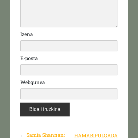
Izena
E-posta
Webgunea
←
Samia Shannan:
HAMABIPULGADA