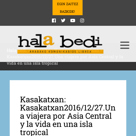
EGIN ZAITEZ
BAZKIDE!
Hala Bedi
>
Podcasts
>
Kultura
>
kasakatxan
>
Kasakatxan2016/12/27.Una viajera por Asia Central y la
vida en una isla tropical
Kasakatxan:
Kasakatxan2016/12/27.Un
a viajera por Asia Central
y la vida en una isla
tropical