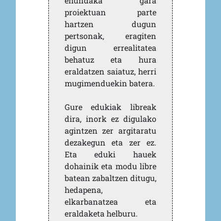
ehundaka gara
proiektuan parte
hartzen dugun
pertsonak, eragiten
digun errealitatea
behatuz eta hura
eraldatzen saiatuz, herri
mugimenduekin batera.
Gure edukiak libreak
dira, inork ez digulako
agintzen zer argitaratu
dezakegun eta zer ez.
Eta eduki hauek
dohainik eta modu libre
batean zabaltzen ditugu,
hedapena,
elkarbanatzea eta
eraldaketa helburu.