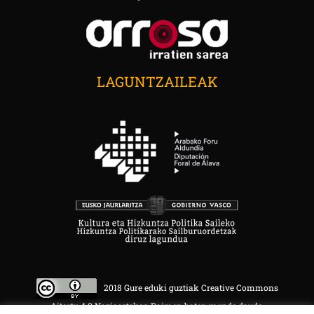
LAGUNTZAILEAK
2018 Gure eduki guztiak Creative Commons
Aitortu 4.0 Nazioartekoa Baimen baten mende daude.