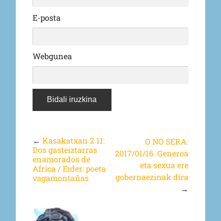
E-posta
Webgunea
←
Kasakatxan 2.11:
O NO SERA.
Dos gasteiztarras
2017/01/16. Generoa
enamorados de
eta sexua ere
Africa / Eider: poeta
gobernaezinak dira
vagamontañas
→