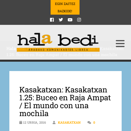
EGIN ZAITEZ
BAZKIDE!
Hala Bedi
>
Podcasts
>
Kultura
>
kasakatxan
>
Kasakatxan
1.25: Buceo en Raja Ampat / El mundo con una mochila
Kasakatxan: Kasakatxan
1.25: Buceo en Raja Ampat
/ El mundo con una
mochila
12 URRIA, 2016
KASAKATXAN
0