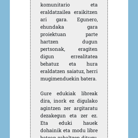
komunitario eta
eraldatzailea eraikitzen
ari gara. Egunero,
ehundaka gara
proiektuan parte
hartzen dugun
pertsonak, eragiten
digun errealitatea
behatuz eta hura
eraldatzen saiatuz, herri
mugimenduekin batera.
Gure edukiak libreak
dira, inork ez digulako
agintzen zer argitaratu
dezakegun eta zer ez.
Eta eduki hauek
dohainik eta modu libre
batean zabaltzen ditugu,