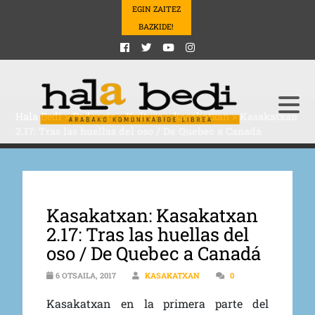
EGIN ZAITEZ
BAZKIDE!
Hala Bedi
>
Podcasts
>
Kultura
>
kasakatxan
>
Kasakatxan
2.17: Tras las huellas del oso / De Quebec a Canadá
Kasakatxan: Kasakatxan
2.17: Tras las huellas del
oso / De Quebec a Canadá
6 OTSAILA, 2017
KASAKATXAN
0
Kasakatxan en la primera parte del