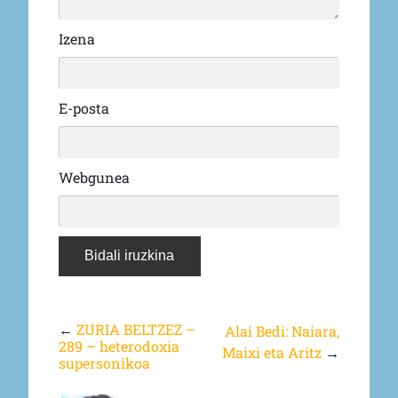
Izena
E-posta
Webgunea
←
ZURIA BELTZEZ –
Alai Bedi: Naiara,
289 – heterodoxia
Maixi eta Aritz
→
supersonikoa