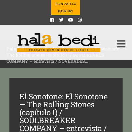
EGIN ZAITEZ
BAZKIDE!
Hala Bedi
>
Podcasts
>
Musika
>
sonotone
>
El Sonotone —
The Rolling Stones (capítulo I) / SOULBREAKER
COMPANY – entrevista / NOVEDADES…
El Sonotone: El Sonotone
— The Rolling Stones
(capítulo I) /
SOULBREAKER
COMPANY – entrevista /