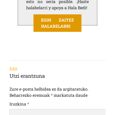
esto no sería posible. ¡Hazte
halabelarri y apoya a Hala Bedi!
EGIN ZAITEZ
HALABELARRI
Edit
Utzi erantzuna
Zure e-posta helbidea ez da argitaratuko.
Beharrezko eremuak
*
markatuta daude
Iruzkina
*