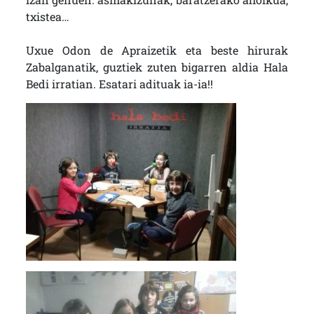
txistea…
Uxue Odon de Apraizetik eta beste hirurak
Zabalganatik, guztiek zuten bigarren aldia Hala
Bedi irratian. Esatari adituak ia-ia!!