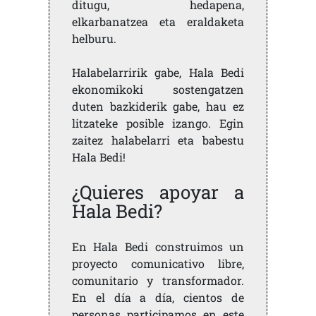
ditugu, hedapena,
elkarbanatzea eta eraldaketa
helburu.
Halabelarririk gabe, Hala Bedi
ekonomikoki sostengatzen
duten bazkiderik gabe, hau ez
litzateke posible izango. Egin
zaitez halabelarri eta babestu
Hala Bedi!
¿Quieres apoyar a
Hala Bedi?
En Hala Bedi construimos un
proyecto comunicativo libre,
comunitario y transformador.
En el día a día, cientos de
personas participamos en este