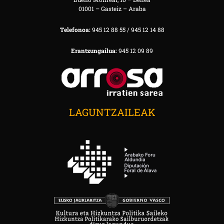
01001 – Gasteiz – Araba
Telefonoa:
945 12 88 55 / 945 12 14 88
Erantzungailua:
945 12 09 89
LAGUNTZAILEAK