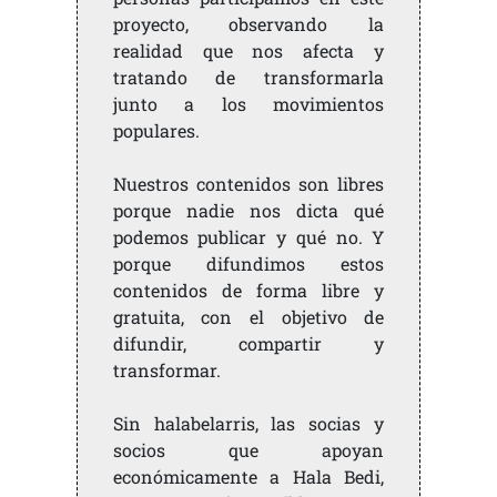
proyecto, observando la
realidad que nos afecta y
tratando de transformarla
junto a los movimientos
populares.
Nuestros contenidos son libres
porque nadie nos dicta qué
podemos publicar y qué no. Y
porque difundimos estos
contenidos de forma libre y
gratuita, con el objetivo de
difundir, compartir y
transformar.
Sin halabelarris, las socias y
socios que apoyan
económicamente a Hala Bedi,