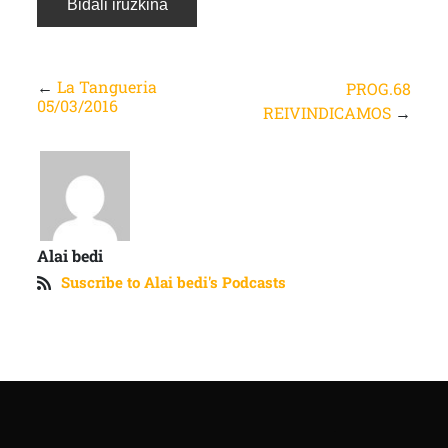
←
La Tangueria
PROG.68
05/03/2016
REIVINDICAMOS
→
Alai bedi
Suscribe to Alai bedi's Podcasts