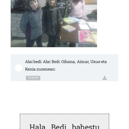
Alai bedi: Alai Bedi. Oihana, Aimar, Uxue eta 
Kenia zuzenean:
??:??:??
Hala Bedi babestu