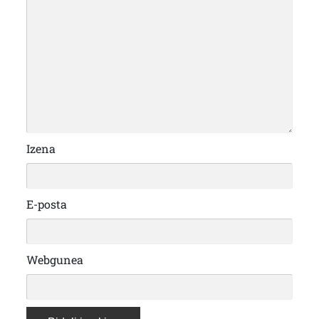
Izena
E-posta
Webgunea