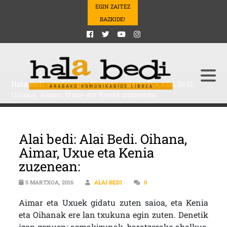
EGIN ZAITEZ
BAZKIDE!
Hala Bedi
>
Podcasts
>
Kultura
>
alaibedi
>
Alai Bedi.
Oihana, Aimar, Uxue eta Kenia zuzenean:
Alai bedi: Alai Bedi. Oihana,
Aimar, Uxue eta Kenia
zuzenean:
5 MARTXOA, 2016
ALAI BEDI
0
Aimar eta Uxuek gidatu zuten saioa, eta Kenia
eta Oihanak ere lan txukuna egin zuten. Denetik
izan genuen: asmakizunak, baratzerako aholkua,