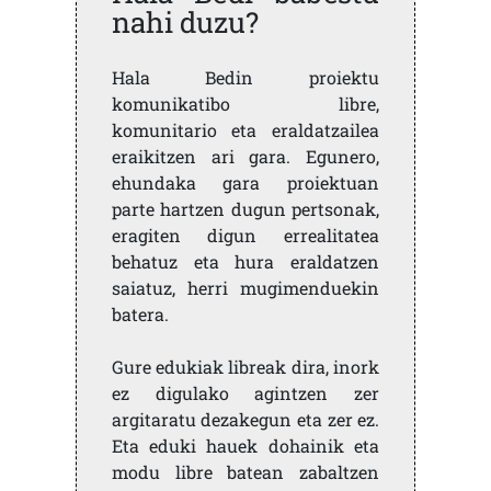
nahi duzu?
Hala Bedin proiektu
komunikatibo libre,
komunitario eta eraldatzailea
eraikitzen ari gara. Egunero,
ehundaka gara proiektuan
parte hartzen dugun pertsonak,
eragiten digun errealitatea
behatuz eta hura eraldatzen
saiatuz, herri mugimenduekin
batera.
Gure edukiak libreak dira, inork
ez digulako agintzen zer
argitaratu dezakegun eta zer ez.
Eta eduki hauek dohainik eta
modu libre batean zabaltzen