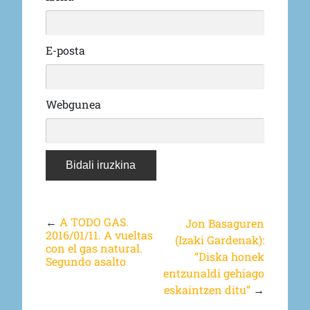
E-posta
Webgunea
←
A TODO GAS.
Jon Basaguren
2016/01/11. A vueltas
(Izaki Gardenak):
con el gas natural.
“Diska honek
Segundo asalto
entzunaldi gehiago
eskaintzen ditu”
→