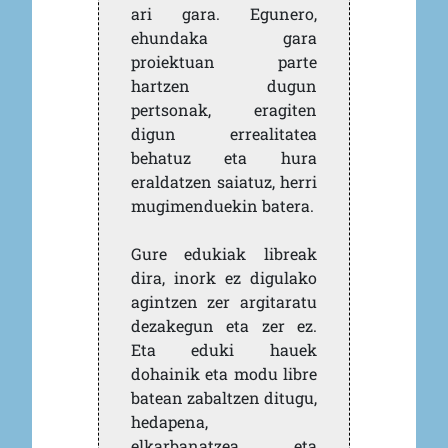
ari gara. Egunero,
ehundaka gara
proiektuan parte
hartzen dugun
pertsonak, eragiten
digun errealitatea
behatuz eta hura
eraldatzen saiatuz, herri
mugimenduekin batera.
Gure edukiak libreak
dira, inork ez digulako
agintzen zer argitaratu
dezakegun eta zer ez.
Eta eduki hauek
dohainik eta modu libre
batean zabaltzen ditugu,
hedapena,
elkarbanatzea eta