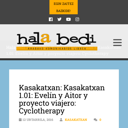
EGIN ZAITEZ
BAZKIDE!
Hala Bedi
>
Podcasts
>
Kultura
>
kasakatxan
>
Kasakatxan
1.01: Evelín y Aitor y proyecto viajero: Cyclotherapy
Kasakatxan: Kasakatxan
1.01: Evelín y Aitor y
proyecto viajero:
Cyclotherapy
12 URTARRILA, 2016
KASAKATXAN
0