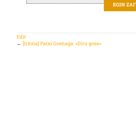
EGIN ZA
Edit
←
[Iritzia] Patxi Goenaga: «Diru gose»