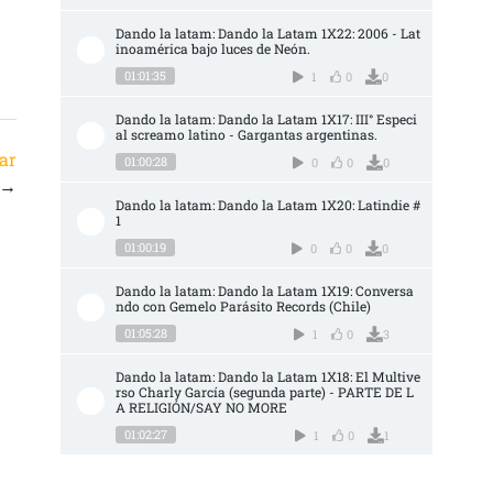
Dando la latam: Dando la Latam 1X22: 2006 - Lat
inoamérica bajo luces de Neón.
01:01:35
1
0
0
Dando la latam: Dando la Latam 1X17: III° Especi
al screamo latino - Gargantas argentinas.
ar
01:00:28
0
0
0
→
Dando la latam: Dando la Latam 1X20: Latindie #
1
01:00:19
0
0
0
Dando la latam: Dando la Latam 1X19: Conversa
ndo con Gemelo Parásito Records (Chile)
01:05:28
1
0
3
Dando la latam: Dando la Latam 1X18: El Multive
rso Charly García (segunda parte) - PARTE DE L
A RELIGIÓN/SAY NO MORE
01:02:27
1
0
1