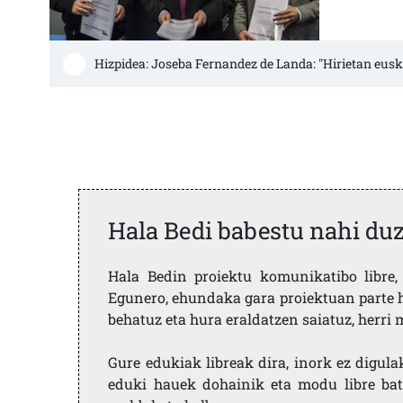
Hizpidea: Joseba Fernandez de Landa: "Hirietan eus
Hala Bedi babestu nahi du
Hala Bedin proiektu komunikatibo libre, 
Egunero, ehundaka gara proiektuan parte h
behatuz eta hura eraldatzen saiatuz, herr
Gure edukiak libreak dira, inork ez digula
eduki hauek dohainik eta modu libre bat