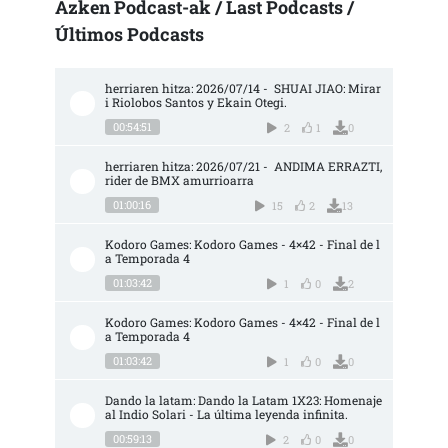
Azken Podcast-ak / Last Podcasts /
Últimos Podcasts
herriaren hitza: 2026/07/14 -  SHUAI JIAO: Mirar
i Riolobos Santos y Ekain Otegi.
00:54:51
2
1
0
herriaren hitza: 2026/07/21 -  ANDIMA ERRAZTI, 
rider de BMX amurrioarra
01:00:16
15
2
13
Kodoro Games: Kodoro Games - 4×42 - Final de l
a Temporada 4
01:03:42
1
0
2
Kodoro Games: Kodoro Games - 4×42 - Final de l
a Temporada 4
01:03:42
1
0
0
Dando la latam: Dando la Latam 1X23: Homenaje 
al Indio Solari - La última leyenda infinita.
00:59:13
2
0
0