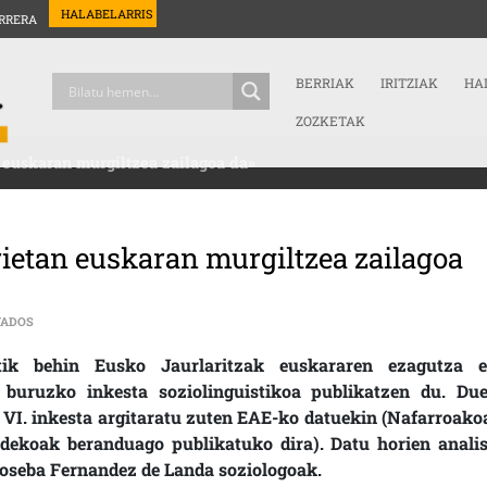
HALABELARRIS
RRERA
BERRIAK
IRITZIAK
HA
ZOZKETAK
 euskaran murgiltzea zailagoa da»
ietan euskaran murgiltzea zailagoa
EN JOSEBA FERNANDEZ DE LANDA: «HIRIETAN EUSKARAN MURGILTZEA ZA
VADOS
tik behin Eusko Jaurlaritzak euskararen ezagutza e
i buruzko inkesta soziolinguistikoa publikatzen du. Due
 VI. inkesta argitaratu zuten EAE-ko datuekin (Nafarroako
ldekoak beranduago publikatuko dira). Datu horien analis
Joseba Fernandez de Landa soziologoak.