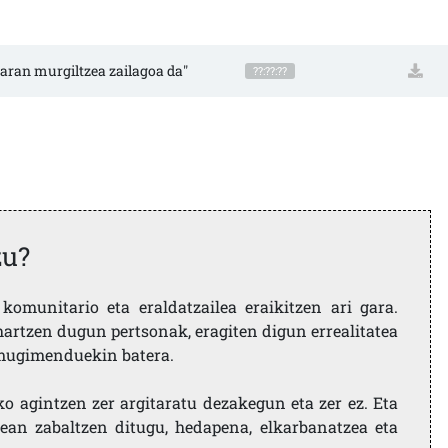
karan murgiltzea zailagoa da"
??:??:??
zu?
komunitario eta eraldatzailea eraikitzen ari gara.
artzen dugun pertsonak, eragiten digun errealitatea
i mugimenduekin batera.
ko agintzen zer argitaratu dezakegun eta zer ez. Eta
ean zabaltzen ditugu, hedapena, elkarbanatzea eta