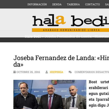
INFORMACIÓN
DENDA
TABERNA
CONTACTO
SA
Hala Bedi
>
Joseba Fernandez de Landa: «Hirietan
Joseba Fernandez de Landa: «Hir
da»
OCTUBRE 26, 2016
HIZPIDEA
COMENTARIOS DESACTI
Bost urte
erabilerar
egun gutxi
eta Iparra
egin digu 