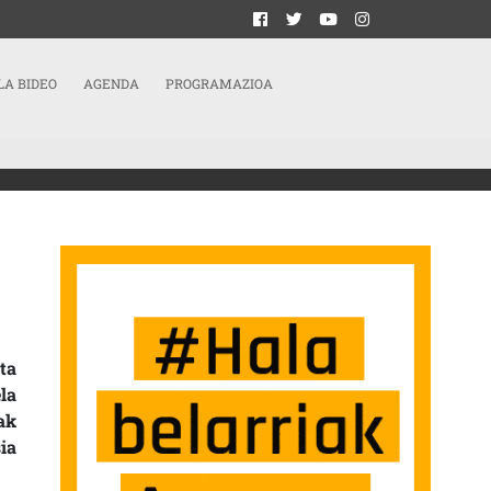
LA BIDEO
AGENDA
PROGRAMAZIOA
ILAGOA DA»
ta
la
ak
ia