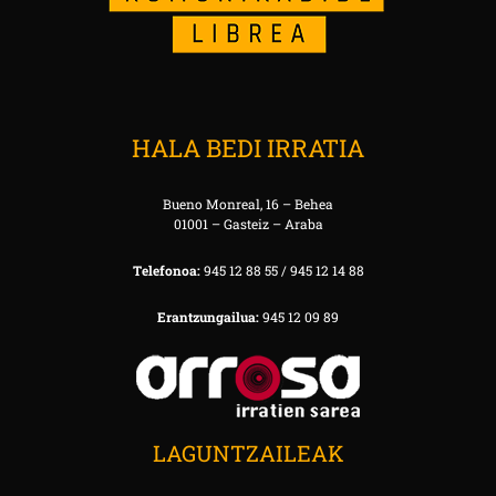
HALA BEDI IRRATIA
Bueno Monreal, 16 – Behea
01001 – Gasteiz – Araba
Telefonoa:
945 12 88 55 / 945 12 14 88
Erantzungailua:
945 12 09 89
LAGUNTZAILEAK