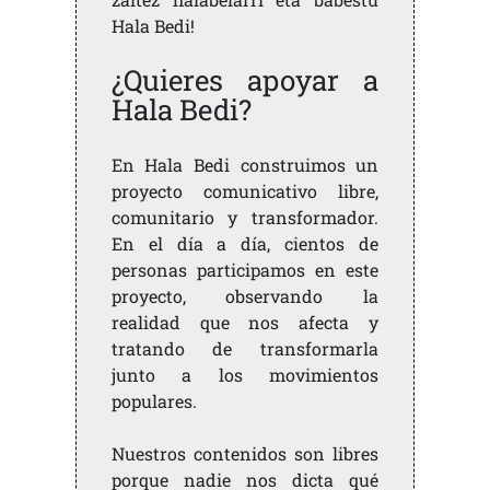
Hala Bedi!
¿Quieres apoyar a
Hala Bedi?
En Hala Bedi construimos un
proyecto comunicativo libre,
comunitario y transformador.
En el día a día, cientos de
personas participamos en este
proyecto, observando la
realidad que nos afecta y
tratando de transformarla
junto a los movimientos
populares.
Nuestros contenidos son libres
porque nadie nos dicta qué