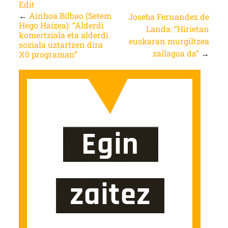
Edit
←
Ainhoa Bilbao (Setem
Joseba Fernandez de
Hego Haizea): “Alderdi
Landa: “Hirietan
komertziala eta alderdi
euskaran murgiltzea
soziala uztartzen dira
zailagoa da”
→
X0 programan”