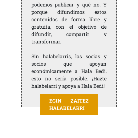
podemos publicar y qué no. Y
porque difundimos estos
contenidos de forma libre y
gratuita, con el objetivo de
difundir, compartir y
transformar.
Sin halabelarris, las socias y
socios que apoyan
económicamente a Hala Bedi,
esto no sería posible. ¡Hazte
halabelarri y apoya a Hala Bedi!
EGIN ZAITEZ
HALABELARRI