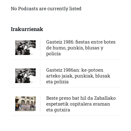
No Podcasts are currently listed
Irakurrienak
Gasteiz 1986: fiestas entre botes
de humo, punkis, blusas y
policía
Gasteiz 1986an: ke-potoen
arteko jaiak, punkiak, blusak
eta polizia
Beste preso bat hil da Zaballako
espetxetik ospitalera eraman
eta gutxira