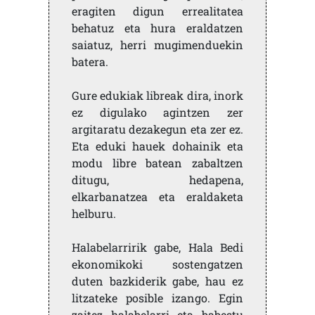
eragiten digun errealitatea
behatuz eta hura eraldatzen
saiatuz, herri mugimenduekin
batera.
Gure edukiak libreak dira, inork
ez digulako agintzen zer
argitaratu dezakegun eta zer ez.
Eta eduki hauek dohainik eta
modu libre batean zabaltzen
ditugu, hedapena,
elkarbanatzea eta eraldaketa
helburu.
Halabelarririk gabe, Hala Bedi
ekonomikoki sostengatzen
duten bazkiderik gabe, hau ez
litzateke posible izango. Egin
zaitez halabelarri eta babestu