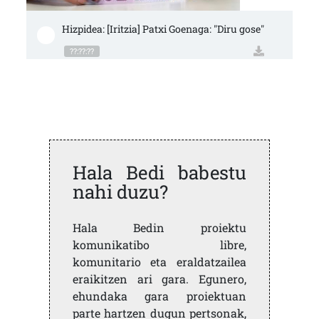
Hizpidea: [Iritzia] Patxi Goenaga: "Diru gose"
??:??:??
Hala Bedi babestu
nahi duzu?
Hala Bedin proiektu
komunikatibo libre,
komunitario eta eraldatzailea
eraikitzen ari gara. Egunero,
ehundaka gara proiektuan
parte hartzen dugun pertsonak,