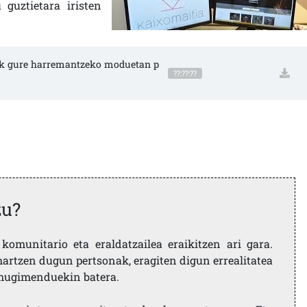
guztietara iristen
etek gure harremantzeko moduetan p
??:??:??
zu?
komunitario eta eraldatzailea eraikitzen ari gara.
artzen dugun pertsonak, eragiten digun errealitatea
i mugimenduekin batera.