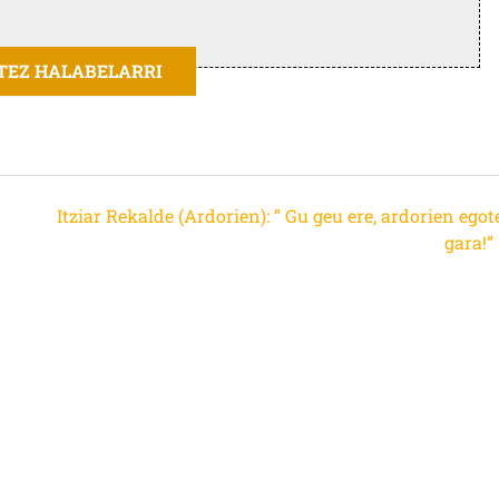
ITEZ HALABELARRI
Itziar Rekalde (Ardorien): ” Gu geu ere, ardorien ego
gara!”