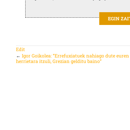
EGIN ZA
Edit
←
Igor Goikolea: “Errefuxiatuek nahiago dute euren
herrietara itzuli, Grezian gelditu baino”