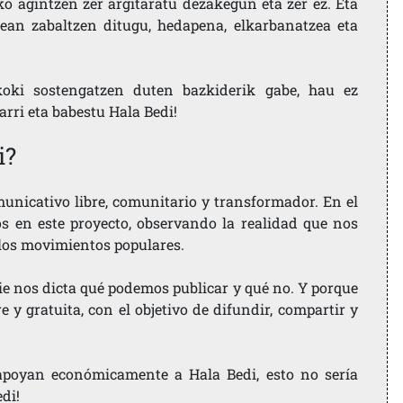
ko agintzen zer argitaratu dezakegun eta zer ez. Eta
ean zabaltzen ditugu, hedapena, elkarbanatzea eta
koki sostengatzen duten bazkiderik gabe, hau ez
larri eta babestu Hala Bedi!
i?
nicativo libre, comunitario y transformador. En el
os en este proyecto, observando la realidad que nos
 los movimientos populares.
ie nos dicta qué podemos publicar y qué no. Y porque
 y gratuita, con el objetivo de difundir, compartir y
e apoyan económicamente a Hala Bedi, esto no sería
edi!