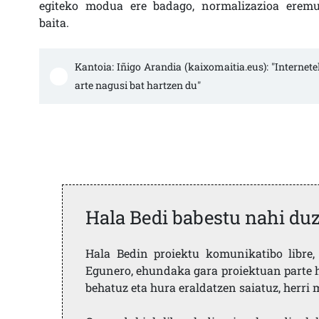
egiteko modua ere badago, normalizazioa eremu 
baita.
Kantoia: Iñigo Arandia (kaixomaitia.eus): "Intern
arte nagusi bat hartzen du"
Hala Bedi babestu nahi du
Hala Bedin proiektu komunikatibo libre, 
Egunero, ehundaka gara proiektuan parte h
behatuz eta hura eraldatzen saiatuz, herr