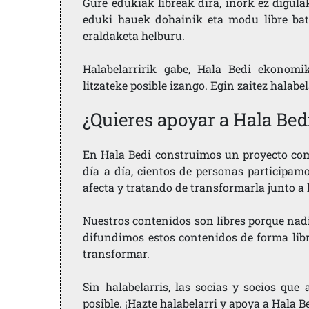
Gure edukiak libreak dira, inork ez digula
eduki hauek dohainik eta modu libre bat
eraldaketa helburu.
Halabelarririk gabe, Hala Bedi ekonomi
litzateke posible izango. Egin zaitez halabe
¿Quieres apoyar a Hala Bed
En Hala Bedi construimos un proyecto comu
día a día, cientos de personas participam
afecta y tratando de transformarla junto a
Nuestros contenidos son libres porque nad
difundimos estos contenidos de forma libre
transformar.
Sin halabelarris, las socias y socios qu
posible. ¡Hazte halabelarri y apoya a Hala B