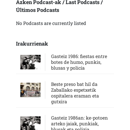
Azken Podcast-ak / Last Podcasts /
Últimos Podcasts
No Podcasts are currently listed
Irakurrienak
Gasteiz 1986: fiestas entre
botes de humo, punkis,
blusas y policía
Beste preso bat hil da
Zaballako espetxetik
ospitalera eraman eta
gutxira
Gasteiz 1986an: ke-potoen
arteko jaiak, punkiak,
blusak eta polizia