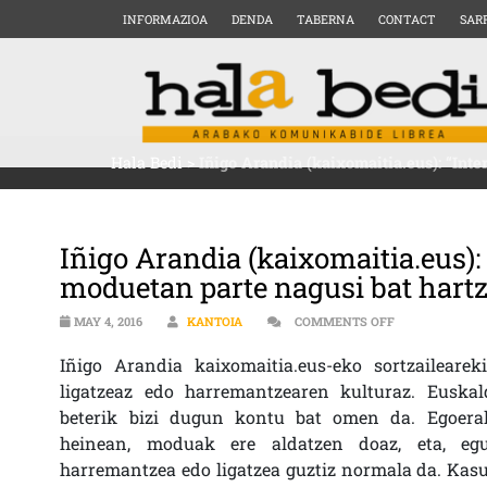
INFORMAZIOA
DENDA
TABERNA
CONTACT
SAR
Hala Bedi
>
Iñigo Arandia (kaixomaitia.eus): “Int
Iñigo Arandia (kaixomaitia.eus)
moduetan parte nagusi bat hart
ON IÑIGO ARA
MAY 4, 2016
KANTOIA
COMMENTS OFF
Iñigo Arandia kaixomaitia.eus-eko sortzailearek
ligatzeaz edo harremantzearen kulturaz. Euskal
beterik bizi dugun kontu bat omen da. Egoera
heinean, moduak ere aldatzen doaz, eta, egu
harremantzea edo ligatzea guztiz normala da. Kas