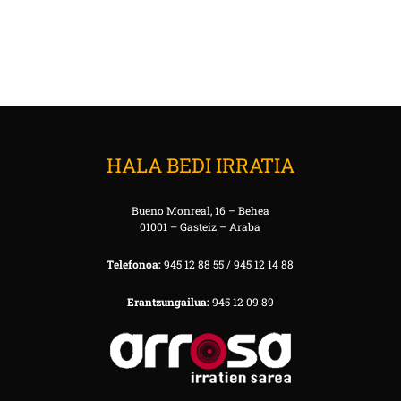
HALA BEDI IRRATIA
Bueno Monreal, 16 – Behea
01001 – Gasteiz – Araba
Telefonoa:
945 12 88 55 / 945 12 14 88
Erantzungailua:
945 12 09 89