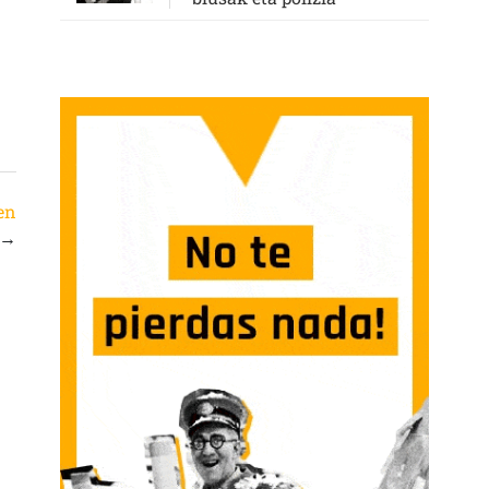
ten
→