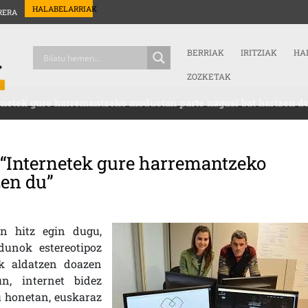
HALABELARRIAK
RERA
BERRIAK
IRITZIAK
HA
ZOZKETAK
ernetek gure harremantzeko moduetan parte nagusi bat hartzen d
: “Internetek gure harremantzeko
zen du”
NDIA (KAIXOMAITIA.EUS): “INTERNETEK GURE HARREMANTZEKO MODUETAN PAR
in hitz egin dugu,
dunok estereotipoz
k aldatzen doazen
n, internet bidez
u honetan, euskaraz