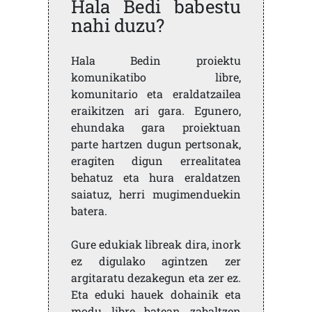
Hala Bedi babestu
nahi duzu?
Hala Bedin proiektu
komunikatibo libre,
komunitario eta eraldatzailea
eraikitzen ari gara. Egunero,
ehundaka gara proiektuan
parte hartzen dugun pertsonak,
eragiten digun errealitatea
behatuz eta hura eraldatzen
saiatuz, herri mugimenduekin
batera.
Gure edukiak libreak dira, inork
ez digulako agintzen zer
argitaratu dezakegun eta zer ez.
Eta eduki hauek dohainik eta
modu libre batean zabaltzen