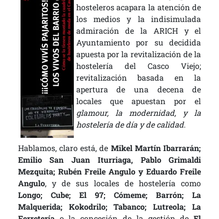
hosteleros acapara la atención de
los medios y la indisimulada
admiración de la ARICH y el
Ayuntamiento por su decidida
apuesta por la revitalización de la
hostelería del Casco Viejo;
revitalización basada en la
apertura de una decena de
locales que apuestan por el
glamour, la modernidad, y la
hostelería de día y de calidad
.
Hablamos, claro está, de
Mikel Martín Ibarrarán;
Emilio San Juan Iturriaga, Pablo Grimaldi
Mezquita; Rubén Freile Angulo y Eduardo Freile
Angulo
, y de sus locales de hostelería como
Longo; Cube; El 97; Cómeme; Barrón; La
Malquerida; Kokodrilo; Tabanco; Lutreola; La
Ferretería
o la concesión de la gestión de
El