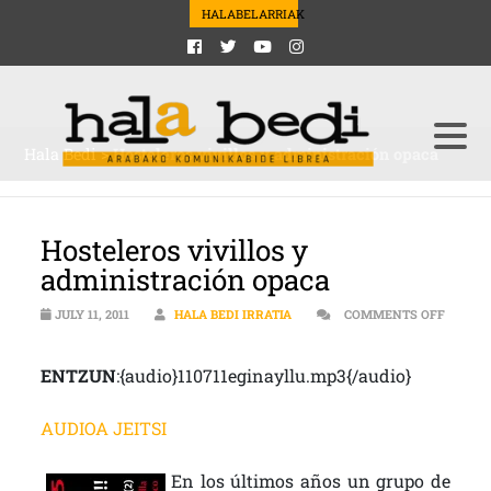
HALABELARRIAK
Hala Bedi
>
Hosteleros vivillos y administración opaca
Hosteleros vivillos y
administración opaca
JULY 11, 2011
HALA BEDI IRRATIA
COMMENTS OFF
ON HOSTELEROS VIVILLOS Y ADMINISTRACIÓN OPACA
ENTZUN
:{audio}110711eginayllu.mp3{/audio}
AUDIOA JEITSI
En los últimos años un grupo de