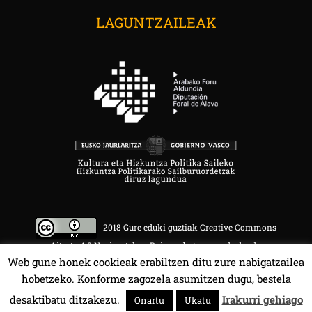
LAGUNTZAILEAK
2018 Gure eduki guztiak Creative Commons
Aitortu 4.0 Nazioartekoa Baimen baten mende daude.
Web gune honek cookieak erabiltzen ditu zure nabigatzailea
hobetzeko. Konforme zagozela asumitzen dugu, bestela
desaktibatu ditzakezu.
Irakurri gehiago
Onartu
Ukatu
HALA BEDI BAT 107.4 MHz.