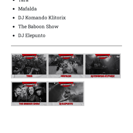
Mafalda
DJ Komando Klitorix
The Baboon Show
DJ Elepunto