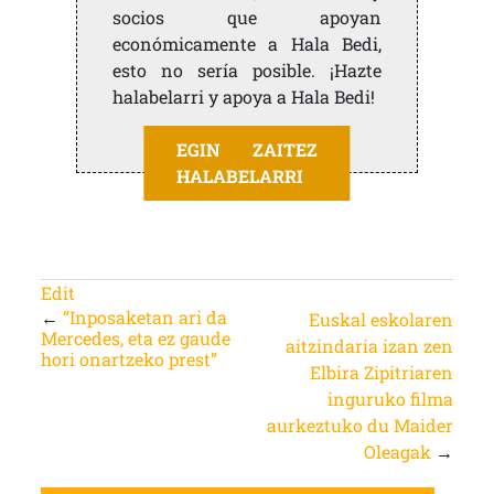
socios que apoyan
económicamente a Hala Bedi,
esto no sería posible. ¡Hazte
halabelarri y apoya a Hala Bedi!
EGIN ZAITEZ
HALABELARRI
Edit
←
“Inposaketan ari da
Euskal eskolaren
Mercedes, eta ez gaude
aitzindaria izan zen
hori onartzeko prest”
Elbira Zipitriaren
inguruko filma
aurkeztuko du Maider
Oleagak
→