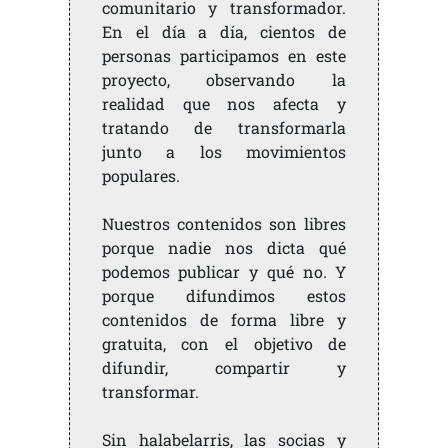
comunitario y transformador.
En el día a día, cientos de
personas participamos en este
proyecto, observando la
realidad que nos afecta y
tratando de transformarla
junto a los movimientos
populares.
Nuestros contenidos son libres
porque nadie nos dicta qué
podemos publicar y qué no. Y
porque difundimos estos
contenidos de forma libre y
gratuita, con el objetivo de
difundir, compartir y
transformar.
Sin halabelarris, las socias y