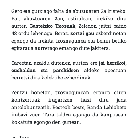
Gero eta gutxiago falta da abuztuaren 2a iristeko.
Bai,
abuztuaren 2an
, ostiralean, irekiko dira
aurten
Gasteizko Txosnak
, Zeledon jaitsi baino
48 ordu lehenago. Beraz,
zortzi gau
ezberdinetan
egongo da irekita txosnagunea eta behin betiko
egitaraua aurrerago emango dute jakitera.
Sareetan azaldu dutenez, aurten ere
jai herrikoi,
euskaldun eta parekideen
aldeko apostuan
berretsi dira kolektibo ezberdinak.
Zentzu honetan, txosnagunean egongo diren
kontzertuak iragartzen hasi dira jada
antolakuntzatik. Besteak beste, Banda Lehiaketa
irabazi zuen Tara taldea egongo da kanpusean
kokatuta egongo den gunean.
Tara