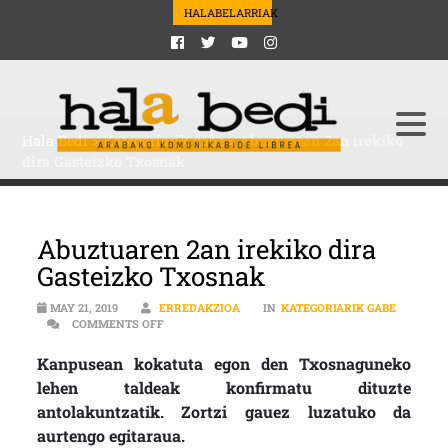
HALABELARRIAK
Hala Bedi
>
Kategoriarik gabe
>
Abuztuaren 2an irekiko
dira Gasteizko Txosnak
Abuztuaren 2an irekiko dira
Gasteizko Txosnak
MAY 21, 2019
ERREDAKZIOA
IN
KATEGORIARIK GABE
ON ABUZTUAREN 2AN IREKIKO DIRA GASTEIZKO T
COMMENTS OFF
Kanpusean kokatuta egon den Txosnaguneko
lehen taldeak konfirmatu dituzte
antolakuntzatik. Zortzi gauez luzatuko da
aurtengo egitaraua.