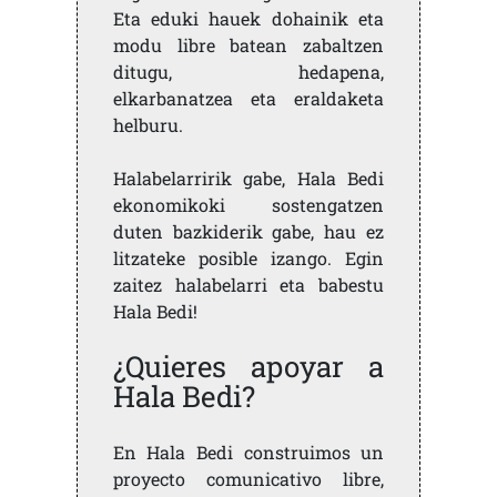
Eta eduki hauek dohainik eta
modu libre batean zabaltzen
ditugu, hedapena,
elkarbanatzea eta eraldaketa
helburu.
Halabelarririk gabe, Hala Bedi
ekonomikoki sostengatzen
duten bazkiderik gabe, hau ez
litzateke posible izango. Egin
zaitez halabelarri eta babestu
Hala Bedi!
¿Quieres apoyar a
Hala Bedi?
En Hala Bedi construimos un
proyecto comunicativo libre,