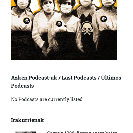
Azken Podcast-ak / Last Podcasts / Últimos
Podcasts
No Podcasts are currently listed
Irakurrienak
Gasteiz 1986: fiestas entre botes