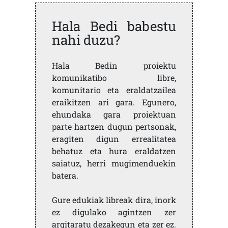
Hala Bedi babestu
nahi duzu?
Hala Bedin proiektu
komunikatibo libre,
komunitario eta eraldatzailea
eraikitzen ari gara. Egunero,
ehundaka gara proiektuan
parte hartzen dugun pertsonak,
eragiten digun errealitatea
behatuz eta hura eraldatzen
saiatuz, herri mugimenduekin
batera.
Gure edukiak libreak dira, inork
ez digulako agintzen zer
argitaratu dezakegun eta zer ez.