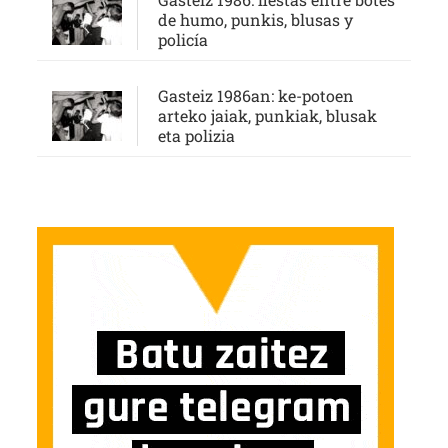
de humo, punkis, blusas y
policía
Gasteiz 1986an: ke-potoen
arteko jaiak, punkiak, blusak
eta polizia