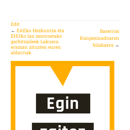
Edit
←
EAEko Hezkuntza eta
Baserria|
EHUko lan zentroetako
Kanpesinadoaren
garbitzaileek Lakuara
bilakaera
→
eraman zituzten euren
aldarriak