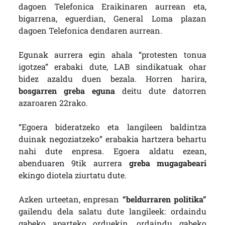
dagoen Telefonica Eraikinaren aurrean eta,
bigarrena, eguerdian, General Loma plazan
dagoen Telefonica dendaren aurrean.
Egunak aurrera egin ahala “protesten tonua
igotzea” erabaki dute, LAB sindikatuak ohar
bidez azaldu duen bezala. Horren harira,
bosgarren greba eguna
deitu dute datorren
azaroaren 22rako.
“Egoera bideratzeko eta langileen baldintza
duinak negoziatzeko” erabakia hartzera behartu
nahi dute enpresa. Egoera aldatu ezean,
abenduaren 9tik aurrera
greba mugagabeari
ekingo diotela ziurtatu dute.
Azken urteetan, enpresan
“beldurraren politika”
gailendu dela salatu dute langileek: ordaindu
gabeko aparteko orduekin, ordaindu gabeko