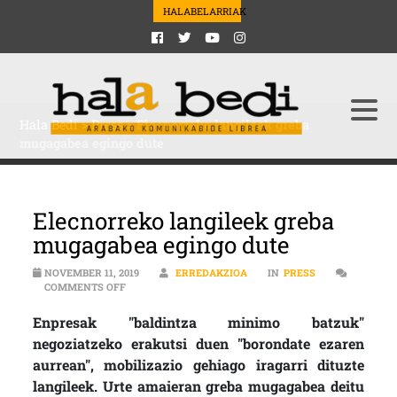
HALABELARRIAK
Hala Bedi
>
Press
>
Elecnorreko langileek greba
mugagabea egingo dute
Elecnorreko langileek greba
mugagabea egingo dute
NOVEMBER 11, 2019
ERREDAKZIOA
IN
PRESS
ON ELECNORREKO LANGILEEK GREBA MUGAGABEA EGI
COMMENTS OFF
Enpresak "baldintza minimo batzuk"
negoziatzeko erakutsi duen "borondate ezaren
aurrean", mobilizazio gehiago iragarri dituzte
langileek. Urte amaieran greba mugagabea deitu