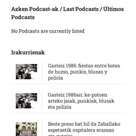
Azken Podcast-ak / Last Podcasts / Últimos
Podcasts
No Podcasts are currently listed
Irakurrienak
Gasteiz 1986: fiestas entre botes
de humo, punkis, blusas y
policía
Gasteiz 1986an: ke-potoen
arteko jaiak, punkiak, blusak
eta polizia
Beste preso bat hil da Zaballako
espetxetik ospitalera eraman
eta gutxira