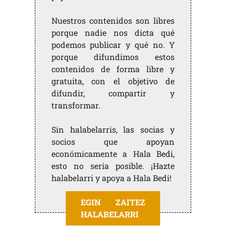
Nuestros contenidos son libres
porque nadie nos dicta qué
podemos publicar y qué no. Y
porque difundimos estos
contenidos de forma libre y
gratuita, con el objetivo de
difundir, compartir y
transformar.
Sin halabelarris, las socias y
socios que apoyan
económicamente a Hala Bedi,
esto no sería posible. ¡Hazte
halabelarri y apoya a Hala Bedi!
EGIN ZAITEZ
HALABELARRI