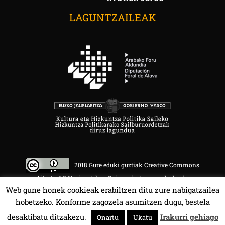
LAGUNTZAILEAK
2018 Gure eduki guztiak Creative Commons
Aitortu 4.0 Nazioartekoa Baimen baten mende daude.
Web gune honek cookieak erabiltzen ditu zure nabigatzailea
hobetzeko. Konforme zagozela asumitzen dugu, bestela
desaktibatu ditzakezu.
Irakurri gehiago
Onartu
Ukatu
HALA BEDI BAT 107.4 MHz.