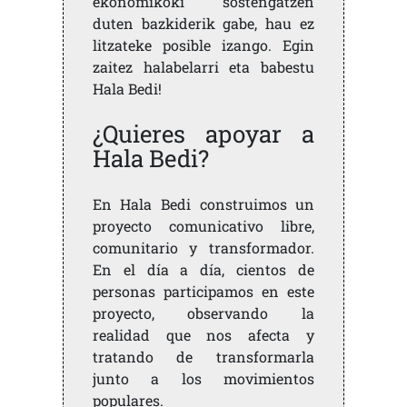
ekonomikoki sostengatzen
duten bazkiderik gabe, hau ez
litzateke posible izango. Egin
zaitez halabelarri eta babestu
Hala Bedi!
¿Quieres apoyar a
Hala Bedi?
En Hala Bedi construimos un
proyecto comunicativo libre,
comunitario y transformador.
En el día a día, cientos de
personas participamos en este
proyecto, observando la
realidad que nos afecta y
tratando de transformarla
junto a los movimientos
populares.