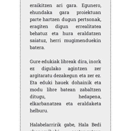
eraikitzen ari gara. Egunero,
ehundaka gara proiektuan
parte hartzen dugun pertsonak,
eragiten digun errealitatea
behatuz eta hura eraldatzen
saiatuz, herri mugimenduekin
batera.
Gure edukiak libreak dira, inork
ez digulako agintzen zer
argitaratu dezakegun eta zer ez.
Eta eduki hauek dohainik eta
modu libre batean zabaltzen
ditugu, hedapena,
elkarbanatzea eta eraldaketa
helburu.
Halabelarririk gabe, Hala Bedi