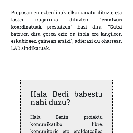
Proposamen ezberdinak elkarbanatu dituzte eta
laster iragarriko dituzten “
erantzun
koordinatuak
prestatzen” hasi dira. “Gutxi
batzuen diru gosea ezin da inola ere langileon
eskubideen gainean eraiki”, adierazi du oharrean
LAB sindikatuak.
Hala Bedi babestu
nahi duzu?
Hala Bedin proiektu
komunikatibo libre,
komunitario eta eraldatzailea