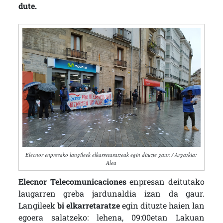
dute.
Elecnor enpresako langileek elkarretaratzeak egin dituzte gaur. / Argazkia:
Alea
Elecnor Telecomunicaciones
enpresan deitutako
laugarren greba jardunaldia izan da gaur.
Langileek
bi elkarretaratze
egin dituzte haien lan
egoera salatzeko: lehena, 09:00etan Lakuan