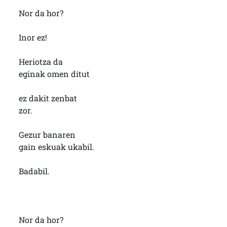
Nor da hor?
Inor ez!
Heriotza da
eginak omen ditut
ez dakit zenbat
zor.
Gezur banaren
gain eskuak ukabil.
Badabil.
Nor da hor?