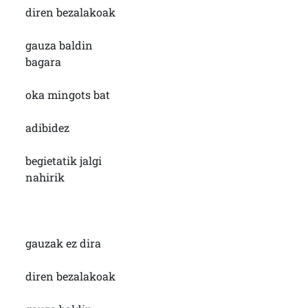
diren bezalakoak
gauza baldin
bagara
oka mingots bat
adibidez
begietatik jalgi
nahirik
gauzak ez dira
diren bezalakoak