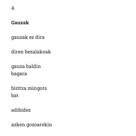
4.
Gauzak
gauzak ez dira
diren bezalakoak
gauza baldin
bagara
bizitza mingots
bat
adibidez
azken gozoarekin