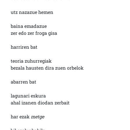
utz nazazue hemen
baina emadazue
zer edo zer froga gisa
harriren bat
teoria zuhurregiak
bezala hausten dira zuen orbelok
abarren bat
lagunari eskura
ahal izanen diodan zerbait
har ezak
metge