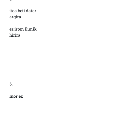
itoa beti dator
argira
ez irten ilunik
hirira
6.
Inor ez