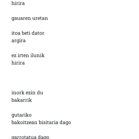
hirira
gauaren uretan
itoa beti dator
argira
ez irten ilunik
hirira
inork ezin du
bakarrik
gutariko
bakoitzean bisitaria dago
garrotatua dago