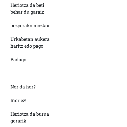
Heriotza da beti
behar du garaiz
bezperako mozkor.
Urkabetan aukera
haritz edo pago.
Badago.
Nor da hor?
Inor ez!
Heriotza da burua
gorarik