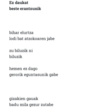
Ez daukat
beste erantzunik
bihar elurtza
lodi bat atzokoaren jabe
zu biluzik ni
biluzik
hemen ez dago
gerorik eguntasunik gabe
gizakien gauak
badu mila gezur zutabe