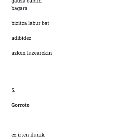
gauza baldin
bagara
bizitza labur bat
adibidez
azken luzearekin
5.
Gorroto
ez irten ilunik