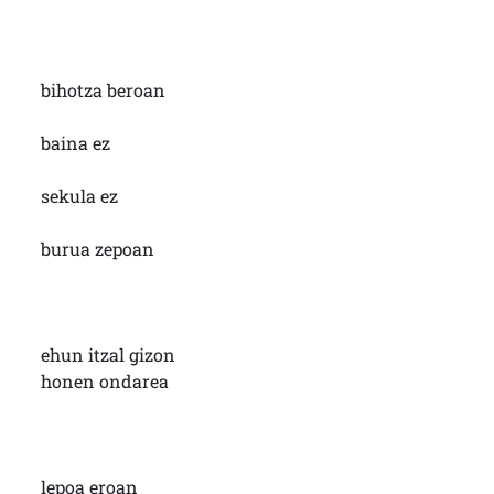
bihotza beroan
baina ez
sekula ez
burua zepoan
ehun itzal gizon
honen ondarea
lepoa eroan