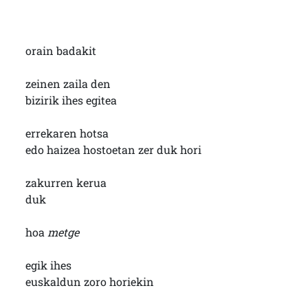
orain badakit
zeinen zaila den
bizirik ihes egitea
errekaren hotsa
edo haizea hostoetan zer duk hori
zakurren kerua
duk
hoa
metge
egik ihes
euskaldun zoro horiekin