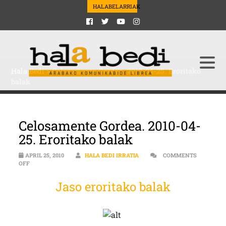
HALABELARRIAK
Hala Bedi
>
Celosamente Gordea. 2010-04-25. Eroritako
balak
Celosamente Gordea. 2010-04-
25. Eroritako balak
APRIL 25, 2010
HALA BEDI IRRATIA
COMMENTS
ON CELOSAMENTE GORDEA. 2010-04-25. ERORITAKO BALAK
OFF
Jaso eroritako balak