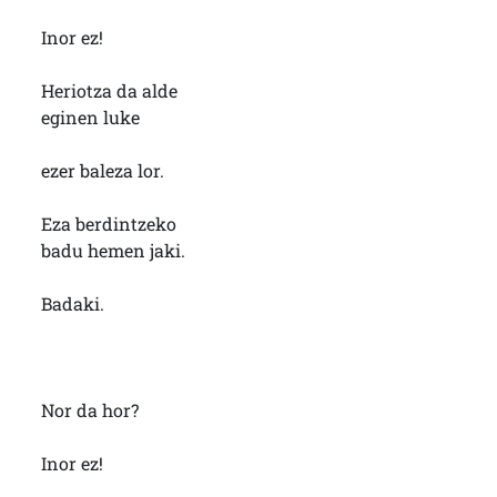
Inor ez!
Heriotza da alde
eginen luke
ezer baleza lor.
Eza berdintzeko
badu hemen jaki.
Badaki.
Nor da hor?
Inor ez!