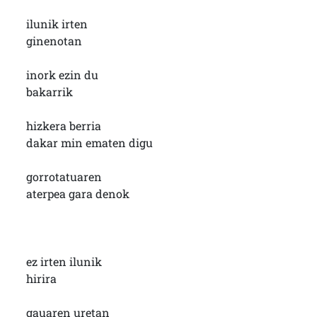
ilunik irten
ginenotan
inork ezin du
bakarrik
hizkera berria
dakar min ematen digu
gorrotatuaren
aterpea gara denok
ez irten ilunik
hirira
gauaren uretan