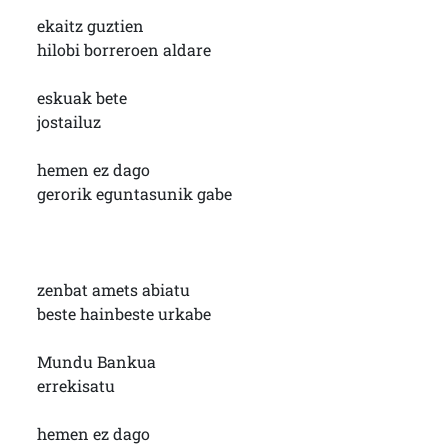
ekaitz guztien
hilobi borreroen aldare
eskuak bete
jostailuz
hemen ez dago
gerorik eguntasunik gabe
zenbat amets abiatu
beste hainbeste urkabe
Mundu Bankua
errekisatu
hemen ez dago