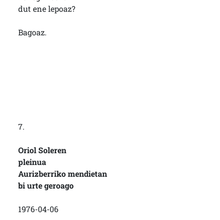
dut ene lepoaz?
Bagoaz.
7.
Oriol Soleren
pleinua
Aurizberriko mendietan
bi urte geroago
1976-04-06