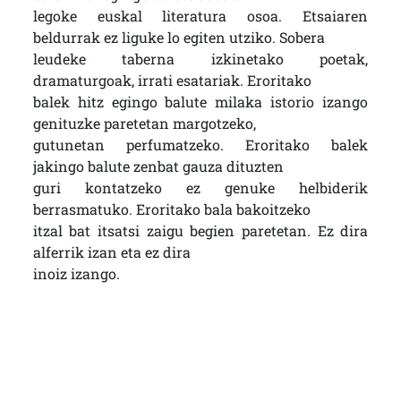
legoke euskal literatura osoa. Etsaiaren
beldurrak ez liguke lo egiten utziko. Sobera
leudeke taberna izkinetako poetak,
dramaturgoak, irrati esatariak. Eroritako
balek hitz egingo balute milaka istorio izango
genituzke paretetan margotzeko,
gutunetan perfumatzeko. Eroritako balek
jakingo balute zenbat gauza dituzten
guri kontatzeko ez genuke helbiderik
berrasmatuko. Eroritako bala bakoitzeko
itzal bat itsatsi zaigu begien paretetan. Ez dira
alferrik izan eta ez dira
inoiz izango.