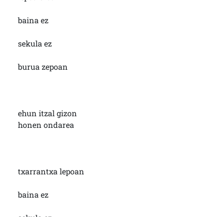
baina ez
sekula ez
burua zepoan
ehun itzal gizon
honen ondarea
txarrantxa lepoan
baina ez