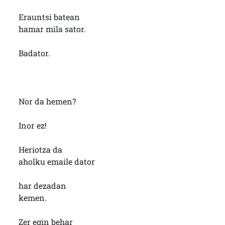
Erauntsi batean
hamar mila sator.
Badator.
Nor da hemen?
Inor ez!
Heriotza da
aholku emaile dator
har dezadan
kemen.
Zer egin behar