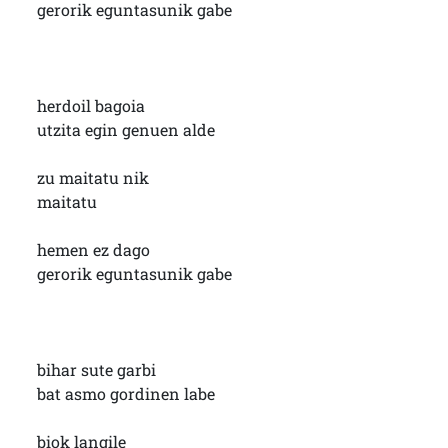
gerorik eguntasunik gabe
herdoil bagoia
utzita egin genuen alde
zu maitatu nik
maitatu
hemen ez dago
gerorik eguntasunik gabe
bihar sute garbi
bat asmo gordinen labe
biok langile