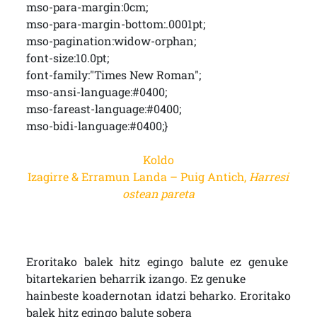
mso-para-margin:0cm;
mso-para-margin-bottom:.0001pt;
mso-pagination:widow-orphan;
font-size:10.0pt;
font-family:"Times New Roman";
mso-ansi-language:#0400;
mso-fareast-language:#0400;
mso-bidi-language:#0400;}
Koldo
Izagirre & Erramun Landa – Puig Antich,
Harresi
ostean pareta
Eroritako balek hitz egingo balute ez genuke
bitartekarien beharrik izango. Ez genuke
hainbeste koadernotan idatzi beharko. Eroritako
balek hitz egingo balute sobera