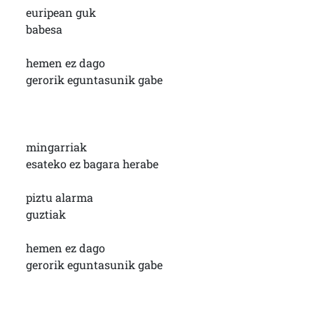
euripean guk
babesa
hemen ez dago
gerorik eguntasunik gabe
mingarriak
esateko ez bagara herabe
piztu alarma
guztiak
hemen ez dago
gerorik eguntasunik gabe