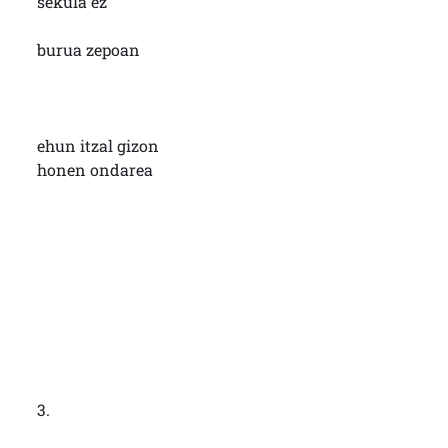
sekula ez
burua zepoan
ehun itzal gizon
honen ondarea
3.