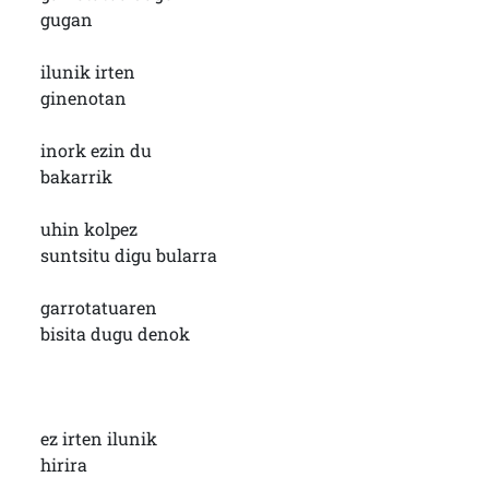
gugan
ilunik irten
ginenotan
inork ezin du
bakarrik
uhin kolpez
suntsitu digu bularra
garrotatuaren
bisita dugu denok
ez irten ilunik
hirira