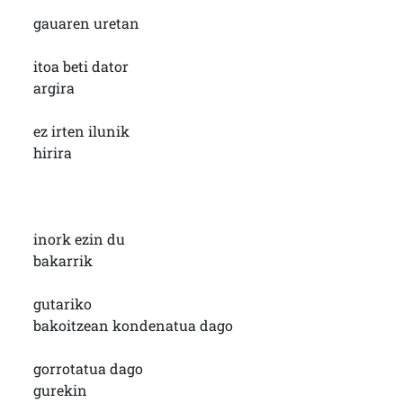
gauaren uretan
itoa beti dator
argira
ez irten ilunik
hirira
inork ezin du
bakarrik
gutariko
bakoitzean kondenatua dago
gorrotatua dago
gurekin