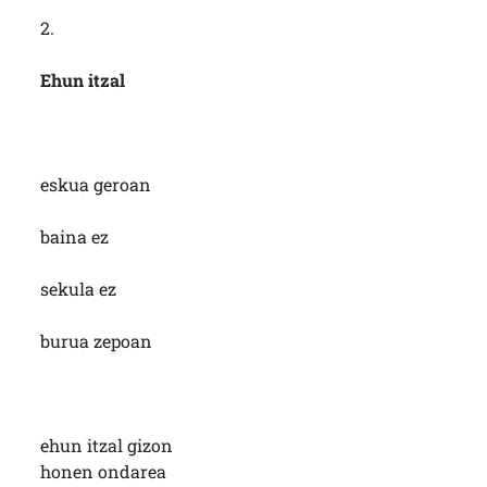
2.
Ehun itzal
eskua geroan
baina ez
sekula ez
burua zepoan
ehun itzal gizon
honen ondarea