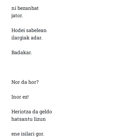
ni bezanbat
jator.
Hodei sabelean
ilargiak adar.
Badakar.
Nor da hor?
Inor ez!
Heriotza da geldo
hatsantu lizun
ene isilari gor.