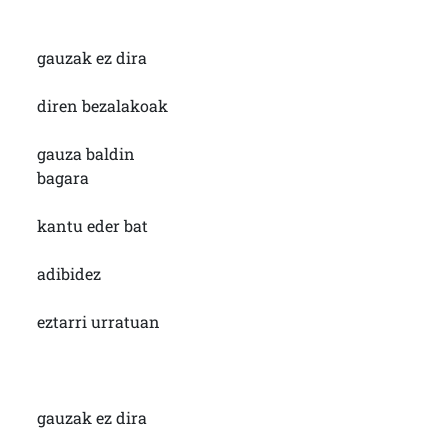
gauzak ez dira
diren bezalakoak
gauza baldin
bagara
kantu eder bat
adibidez
eztarri urratuan
gauzak ez dira