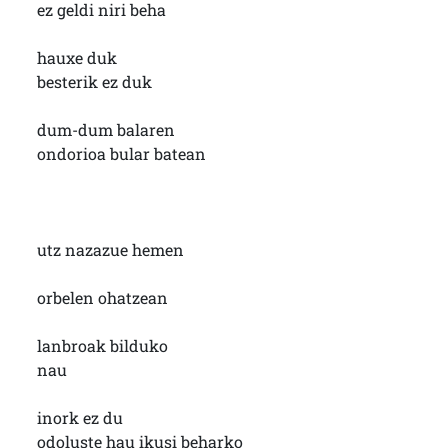
ez geldi niri beha
hauxe duk
besterik ez duk
dum-dum balaren
ondorioa bular batean
utz nazazue hemen
orbelen ohatzean
lanbroak bilduko
nau
inork ez du
odoluste hau ikusi beharko