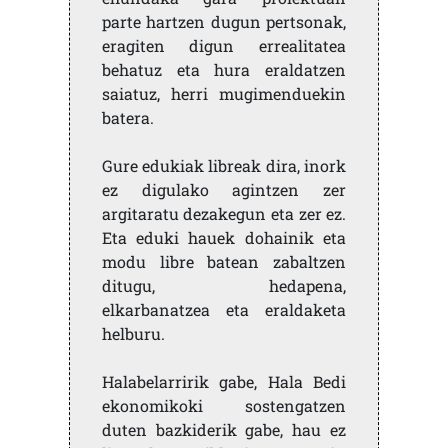
parte hartzen dugun pertsonak,
eragiten digun errealitatea
behatuz eta hura eraldatzen
saiatuz, herri mugimenduekin
batera.
Gure edukiak libreak dira, inork
ez digulako agintzen zer
argitaratu dezakegun eta zer ez.
Eta eduki hauek dohainik eta
modu libre batean zabaltzen
ditugu, hedapena,
elkarbanatzea eta eraldaketa
helburu.
Halabelarririk gabe, Hala Bedi
ekonomikoki sostengatzen
duten bazkiderik gabe, hau ez