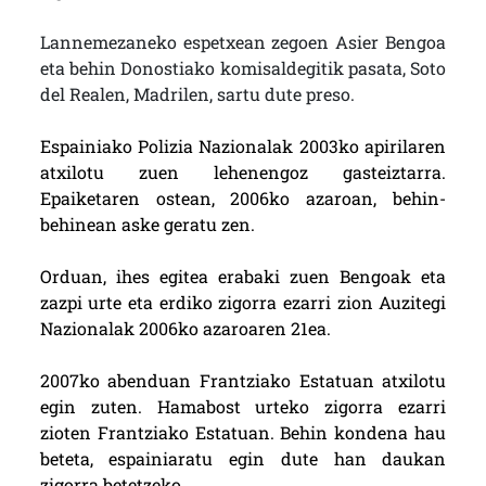
Lannemezaneko espetxean zegoen Asier Bengoa
eta behin Donostiako komisaldegitik pasata, Soto
del Realen, Madrilen, sartu dute preso.
Espainiako Polizia Nazionalak 2003ko apirilaren
atxilotu zuen lehenengoz gasteiztarra.
Epaiketaren ostean, 2006ko azaroan, behin-
behinean aske geratu zen.
Orduan, ihes egitea erabaki zuen Bengoak eta
zazpi urte eta erdiko zigorra ezarri zion Auzitegi
Nazionalak 2006ko azaroaren 21ea.
2007ko abenduan Frantziako Estatuan atxilotu
egin zuten. Hamabost urteko zigorra ezarri
zioten Frantziako Estatuan. Behin kondena hau
beteta, espainiaratu egin dute han daukan
zigorra betetzeko.