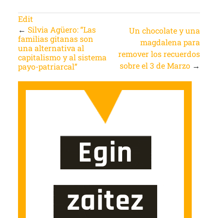
Edit
←
Silvia Agüero: “Las
Un chocolate y una
familias gitanas son
magdalena para
una alternativa al
remover los recuerdos
capitalismo y al sistema
sobre el 3 de Marzo
→
payo-patriarcal”