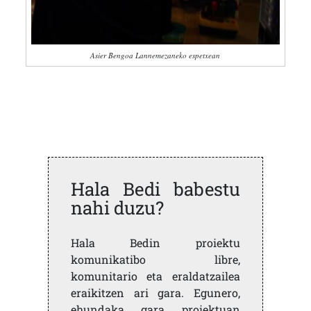
Asier Bengoa Lannemezaneko espetxean
Hala Bedi babestu
nahi duzu?
Hala Bedin proiektu
komunikatibo libre,
komunitario eta eraldatzailea
eraikitzen ari gara. Egunero,
ehundaka gara proiektuan