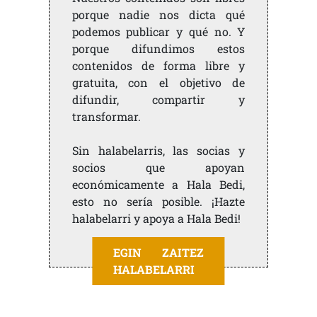
porque nadie nos dicta qué
podemos publicar y qué no. Y
porque difundimos estos
contenidos de forma libre y
gratuita, con el objetivo de
difundir, compartir y
transformar.
Sin halabelarris, las socias y
socios que apoyan
económicamente a Hala Bedi,
esto no sería posible. ¡Hazte
halabelarri y apoya a Hala Bedi!
EGIN ZAITEZ
HALABELARRI