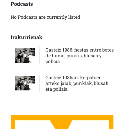
Podcasts
No Podcasts are currently listed
Irakurrienak
Gasteiz 1986: fiestas entre botes
de humo, punkis, blusas y
policía
Gasteiz 1986an: ke-potoen
arteko jaiak, punkiak, blusak
eta polizia