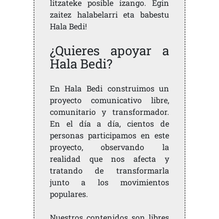
litzateke posible izango. Egin
zaitez halabelarri eta babestu
Hala Bedi!
¿Quieres apoyar a
Hala Bedi?
En Hala Bedi construimos un
proyecto comunicativo libre,
comunitario y transformador.
En el día a día, cientos de
personas participamos en este
proyecto, observando la
realidad que nos afecta y
tratando de transformarla
junto a los movimientos
populares.
Nuestros contenidos son libres