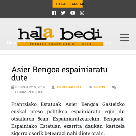
HALABELARRIAK
Hala Bedi
>
Press
>
Asier Bengoa espainiaratu dute
Asier Bengoa espainiaratu
dute
FEBRUARY 5, 2019
ERREDAKZIOA
IN
PRESS
ON ASIER BENGOA ESPAINIARATU DUTE
COMMENTS OFF
Frantziako Estatuak Asier Bengoa Gasteizko
euskal preso politikoa espainiaratu egin du
otsailaren 5ean. Espainiaratzearekin, Bengoak
Espainiako Estatuan ezarrita daukan kartzela
zigorra osorik betearazi nahi diote orain.