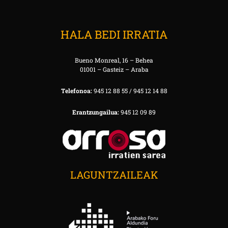
HALA BEDI IRRATIA
Bueno Monreal, 16 – Behea
01001 – Gasteiz – Araba
Telefonoa:
945 12 88 55 / 945 12 14 88
Erantzungailua:
945 12 09 89
LAGUNTZAILEAK