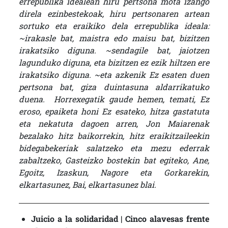
errepublika idealean hiru pertsona mota izango
direla ezinbestekoak, hiru pertsonaren artean
sortuko eta eraikiko dela errepublika ideala:
~irakasle bat, maistra edo maisu bat, bizitzen
irakatsiko diguna. ~sendagile bat, jaiotzen
lagunduko diguna, eta bizitzen ez ezik hiltzen ere
irakatsiko diguna. ~eta azkenik Ez esaten duen
pertsona bat, giza duintasuna aldarrikatuko
duena. Horrexegatik gaude hemen, temati, Ez
eroso, epaiketa honi Ez esateko, hitza gastatuta
eta nekatuta dagoen arren, Jon Maiarenak
bezalako hitz baikorrekin, hitz eraikitzaileekin
bidegabekeriak salatzeko eta mezu ederrak
zabaltzeko, Gasteizko bostekin bat egiteko, Ane,
Egoitz, Izaskun, Nagore eta Gorkarekin,
elkartasunez, Bai, elkartasunez blai.
Juicio a la solidaridad | Cinco alavesas frente