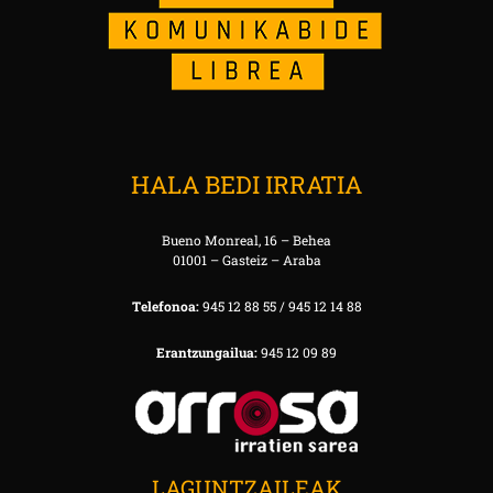
HALA BEDI IRRATIA
Bueno Monreal, 16 – Behea
01001 – Gasteiz – Araba
Telefonoa:
945 12 88 55 / 945 12 14 88
Erantzungailua:
945 12 09 89
LAGUNTZAILEAK