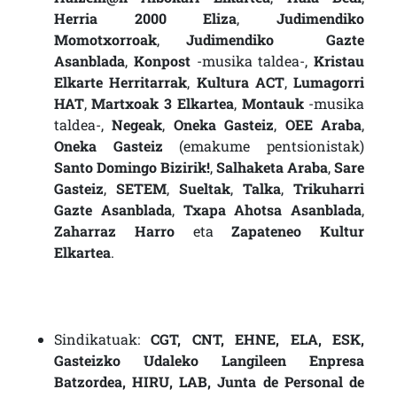
Herria 2000 Eliza
,
Judimendiko
Momotxorroak
,
Judimendiko Gazte
Asanblada
,
Konpost
-musika taldea-,
Kristau
Elkarte Herritarrak
,
Kultura ACT
,
Lumagorri
HAT
,
Martxoak 3 Elkartea
,
Montauk
-musika
taldea-,
Negeak
,
Oneka Gasteiz
,
OEE Araba
,
Oneka Gasteiz
(emakume pentsionistak)
Santo Domingo Bizirik!
,
Salhaketa Araba
,
Sare
Gasteiz
,
SETEM
,
Sueltak
,
Talka
,
Trikuharri
Gazte Asanblada
,
Txapa Ahotsa Asanblada
,
Zaharraz Harro
eta
Zapateneo Kultur
Elkartea
.
Sindikatuak:
CGT, CNT, EHNE, ELA, ESK,
Gasteizko Udaleko Langileen Enpresa
Batzordea, HIRU, LAB, Junta de Personal de