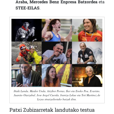
Araba, Mercedes Benz Enpresa Batzordea
eta
STEE-EILAS
.
Iñaki Landa, Maider Unda, Aitziber Porras, Iker eta Eneko Pou, Evaristo,
Juanito Oiarzabal, Jose Angel Cuerda, Irantzu Lekue eta Toti Martinez de
Lezea sinatzaileetako batzuk dira.
Patxi Zubizarretak landutako testua