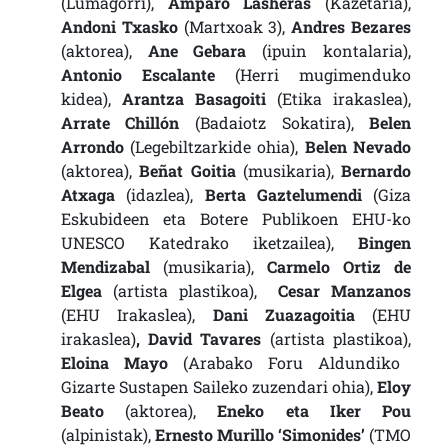
(Lumagorri),
Amparo Lasheras
(Kazetaria),
Andoni Txasko
(Martxoak 3),
Andres Bezares
(aktorea),
Ane Gebara
(ipuin kontalaria),
Antonio Escalante
(Herri mugimenduko
kidea),
Arantza Basagoiti
(Etika irakaslea),
Arrate Chillón
(Badaiotz Sokatira),
Belen
Arrondo
(Legebiltzarkide ohia),
Belen Nevado
(aktorea),
Beñat Goitia
(musikaria),
Bernardo
Atxaga
(idazlea),
Berta Gaztelumendi
(Giza
Eskubideen eta Botere Publikoen EHU-ko
UNESCO Katedrako iketzailea),
Bingen
Mendizabal
(musikaria),
Carmelo Ortiz de
Elgea
(artista plastikoa),
Cesar Manzanos
(EHU Irakaslea),
Dani Zuazagoitia
(EHU
irakaslea)
, David Tavares
(artista plastikoa),
Eloina Mayo
(Arabako Foru Aldundiko
Gizarte Sustapen Saileko zuzendari ohia),
Eloy
Beato
(aktorea),
Eneko eta Iker Pou
(alpinistak),
Ernesto Murillo ‘Simonides’
(TMO