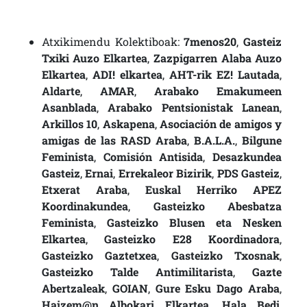
Atxikimendu Kolektiboak:
7menos20
,
Gasteiz
Txiki Auzo Elkartea
,
Zazpigarren Alaba Auzo
Elkartea
,
ADI! elkartea
,
AHT-rik EZ! Lautada
,
Aldarte
,
AMAR
,
Arabako Emakumeen
Asanblada
,
Arabako Pentsionistak Lanean
,
Arkillos 10
,
Askapena
,
Asociación de amigos y
amigas de las RASD Araba
,
B.A.L.A.
,
Bilgune
Feminista
,
Comisión Antisida
,
Desazkundea
Gasteiz
,
Ernai
,
Errekaleor Bizirik
,
PDS Gasteiz
,
Etxerat Araba
,
Euskal Herriko APEZ
Koordinakundea
,
Gasteizko Abesbatza
Feminista
,
Gasteizko Blusen eta Nesken
Elkartea
,
Gasteizko E28 Koordinadora
,
Gasteizko Gaztetxea
,
Gasteizko Txosnak
,
Gasteizko Talde Antimilitarista
,
Gazte
Abertzaleak
,
GOIAN
,
Gure Esku Dago Araba
,
Haizem@n Albokari Elkartea
,
Hala Bedi
,