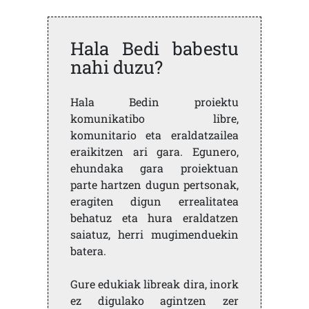
Hala Bedi babestu
nahi duzu?
Hala Bedin proiektu
komunikatibo libre,
komunitario eta eraldatzailea
eraikitzen ari gara. Egunero,
ehundaka gara proiektuan
parte hartzen dugun pertsonak,
eragiten digun errealitatea
behatuz eta hura eraldatzen
saiatuz, herri mugimenduekin
batera.
Gure edukiak libreak dira, inork
ez digulako agintzen zer