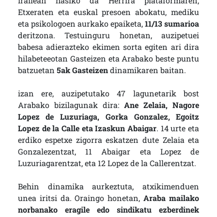
Irailean hasiko da Herrira plataformaren,
Etxeraten eta euskal presoen abokatu, mediku
eta psikologoen aurkako epaiketa,
11/13 sumarioa
deritzona. Testuinguru honetan, auzipetuei
babesa adierazteko ekimen sorta egiten ari dira
hilabeteeotan Gasteizen eta Arabako beste puntu
batzuetan
5ak Gasteizen
dinamikaren baitan.
izan ere, auzipetutako 47 lagunetarik bost
Arabako bizilagunak dira:
Ane Zelaia, Nagore
Lopez de Luzuriaga, Gorka Gonzalez, Egoitz
Lopez de la Calle eta Izaskun Abaigar
. 14 urte eta
erdiko espetxe zigorra eskatzen dute Zelaia eta
Gonzalezentzat, 11 Abaigar eta Lopez de
Luzuriagarentzat, eta 12 Lopez de la Callerentzat.
Behin dinamika aurkeztuta, atxikimenduen
unea iritsi da. Oraingo honetan,
Araba mailako
norbanako eragile edo sindikatu ezberdinek