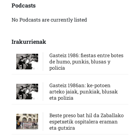
Podcasts
No Podcasts are currently listed
Irakurrienak
Gasteiz 1986: fiestas entre botes
de humo, punkis, blusas y
policía
Gasteiz 1986an: ke-potoen
arteko jaiak, punkiak, blusak
eta polizia
Beste preso bat hil da Zaballako
espetxetik ospitalera eraman
eta gutxira