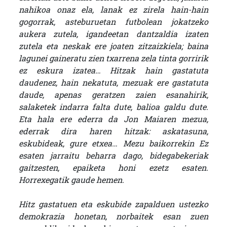
nahikoa onaz ela, lanak ez zirela hain-hain
gogorrak, asteburuetan futbolean jokatzeko
aukera zutela, igandeetan dantzaldia izaten
zutela eta neskak ere joaten zitzaizkiela; baina
lagunei gaineratu zien txarrena zela tinta gorririk
ez eskura izatea… Hitzak hain gastatuta
daudenez, hain nekatuta, mezuak ere gastatuta
daude, apenas geratzen zaien esanahirik,
salaketek indarra falta dute, balioa galdu dute.
Eta hala ere ederra da Jon Maiaren mezua,
ederrak dira haren hitzak: askatasuna,
eskubideak, gure etxea… Mezu baikorrekin Ez
esaten jarraitu beharra dago, bidegabekeriak
gaitzesten, epaiketa honi ezetz esaten.
Horrexegatik gaude hemen.
Hitz gastatuen eta eskubide zapalduen ustezko
demokrazia honetan, norbaitek esan zuen