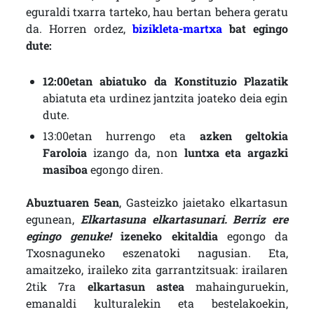
eguraldi txarra tarteko, hau bertan behera geratu
da. Horren ordez,
bizikleta-martxa
bat egingo
dute:
12:00etan abiatuko da Konstituzio Plazatik
abiatuta eta urdinez jantzita joateko deia egin
dute.
13:00etan hurrengo eta
azken geltokia
Faroloia
izango da, non
luntxa eta argazki
masiboa
egongo diren.
Abuztuaren 5ean
, Gasteizko jaietako elkartasun
egunean,
Elkartasuna elkartasunari. Berriz ere
egingo genuke!
izeneko ekitaldia
egongo da
Txosnaguneko eszenatoki nagusian. Eta,
amaitzeko, iraileko zita garrantzitsuak: irailaren
2tik 7ra
elkartasun astea
mahainguruekin,
emanaldi kulturalekin eta bestelakoekin,