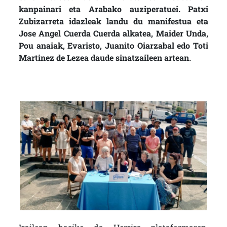
kanpainari eta Arabako auziperatuei. Patxi
Zubizarreta idazleak landu du manifestua eta
Jose Angel Cuerda Cuerda alkatea, Maider Unda,
Pou anaiak, Evaristo, Juanito Oiarzabal edo Toti
Martinez de Lezea daude sinatzaileen artean.