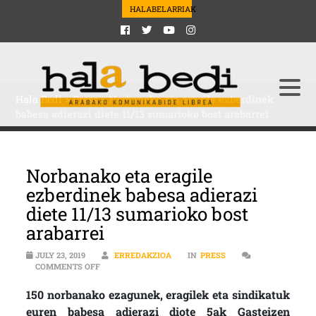
HALABELARRIAK
Hala Bedi
>
Press
>
Norbanako eta eragile ezberdinek
babesa adierazi diete 11/13 sumarioko bost arabarrei
Norbanako eta eragile
ezberdinek babesa adierazi
diete 11/13 sumarioko bost
arabarrei
JULY 23, 2019
ERREDAKZIOA
IN
PRESS
ON NORBANAKO ETA ERAGILE EZBERDINEK BABESA ADI
COMMENTS OFF
150 norbanako ezagunek, eragilek eta sindikatuk
euren babesa adierazi diote 5ak Gasteizen