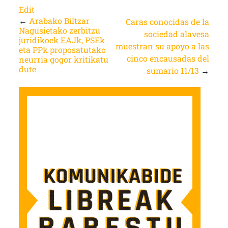
Edit
←
Arabako Biltzar
Caras conocidas de la
Nagusietako zerbitzu
sociedad alavesa
juridikoek EAJk, PSEk
muestran su apoyo a las
eta PPk proposatutako
cinco encausadas del
neurria gogor kritikatu
dute
sumario 11/13
→