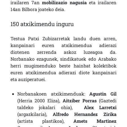
irailaren 7an
mobilizazio nagusia
eta irailaren
14an Bilbora joateko deia.
150 atxikimendu inguru
Testua Patxi Zubizarretak landu duen arren,
kanpainari euren atxikimendua adierazi
diotenen zerrenda askoz luzeagoa da.
Norbanako ezagunek, sindikatuek edo Arabako
herri mugimenduko beste hainbat kolektibok
euren atxikimendua adierazi diote kanpainari
eta auziperatuei.
Norbanakoen atxikimenduak:
Agustin Gil
(Herria 2000 Eliza),
Aitziber Porras
(Gaztedi
taldeko jokalari ohia),
Alex Larretxi
(argazkilaria),
Alfredo Hernandez Zirika
(artista plastikoa),
Amets Martinez