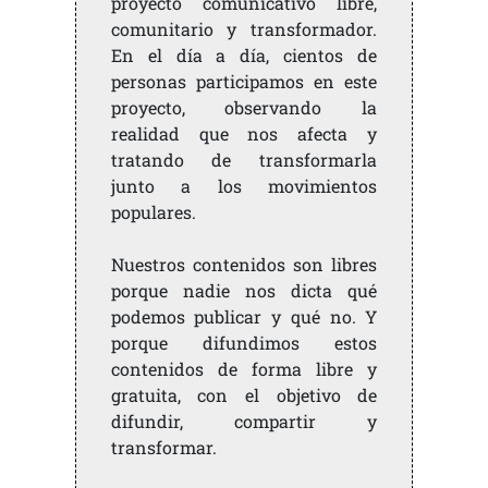
proyecto comunicativo libre,
comunitario y transformador.
En el día a día, cientos de
personas participamos en este
proyecto, observando la
realidad que nos afecta y
tratando de transformarla
junto a los movimientos
populares.
Nuestros contenidos son libres
porque nadie nos dicta qué
podemos publicar y qué no. Y
porque difundimos estos
contenidos de forma libre y
gratuita, con el objetivo de
difundir, compartir y
transformar.