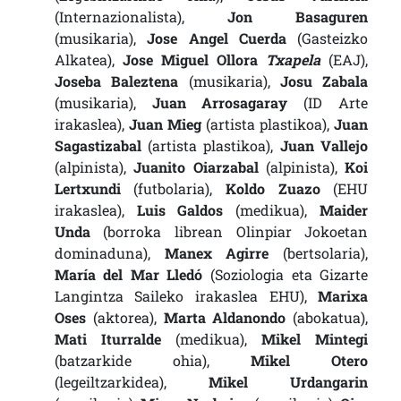
(Internazionalista),
Jon Basaguren
(musikaria),
Jose Angel Cuerda
(Gasteizko
Alkatea),
Jose Miguel Ollora
Txapela
(EAJ),
Joseba Baleztena
(musikaria),
Josu Zabala
(musikaria),
Juan Arrosagaray
(ID Arte
irakaslea),
Juan Mieg
(artista plastikoa),
Juan
Sagastizabal
(artista plastikoa),
Juan Vallejo
(alpinista),
Juanito Oiarzabal
(alpinista),
Koi
Lertxundi
(futbolaria),
Koldo Zuazo
(EHU
irakaslea),
Luis Galdos
(medikua),
Maider
Unda
(borroka librean Olinpiar Jokoetan
dominaduna),
Manex Agirre
(bertsolaria),
María del Mar Lledó
(Soziologia eta Gizarte
Langintza Saileko irakaslea EHU),
Marixa
Oses
(aktorea),
Marta Aldanondo
(abokatua),
Mati Iturralde
(medikua),
Mikel Mintegi
(batzarkide ohia),
Mikel Otero
(legeiltzarkidea),
Mikel Urdangarin