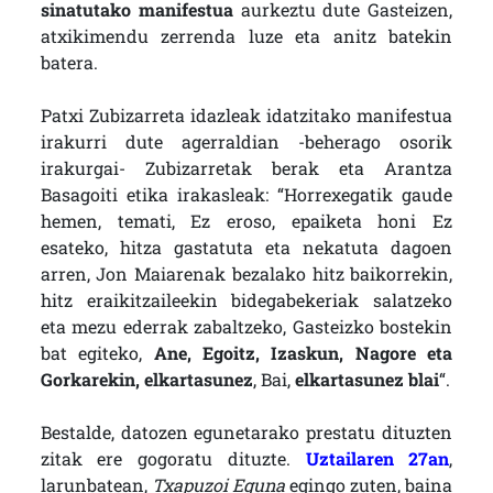
sinatutako manifestua
aurkeztu dute Gasteizen,
atxikimendu zerrenda luze eta anitz batekin
batera.
Patxi Zubizarreta idazleak idatzitako manifestua
irakurri dute agerraldian -beherago osorik
irakurgai- Zubizarretak berak eta Arantza
Basagoiti etika irakasleak: “Horrexegatik gaude
hemen, temati, Ez eroso, epaiketa honi Ez
esateko, hitza gastatuta eta nekatuta dagoen
arren, Jon Maiarenak bezalako hitz baikorrekin,
hitz eraikitzaileekin bidegabekeriak salatzeko
eta mezu ederrak zabaltzeko, Gasteizko bostekin
bat egiteko,
Ane, Egoitz, Izaskun, Nagore eta
Gorkarekin, elkartasunez
, Bai,
elkartasunez blai
“.
Bestalde, datozen egunetarako prestatu dituzten
zitak ere gogoratu dituzte.
Uztailaren 27an
,
larunbatean,
Txapuzoi Eguna
egingo zuten, baina