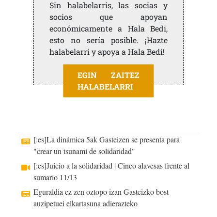
Sin halabelarris, las socias y
socios que apoyan
económicamente a Hala Bedi,
esto no sería posible. ¡Hazte
halabelarri y apoya a Hala Bedi!
EGIN ZAITEZ
HALABELARRI
[:es]La dinámica 5ak Gasteizen se presenta para
"crear un tsunami de solidaridad"
[:es]Juicio a la solidaridad | Cinco alavesas frente al
sumario 11/13
Eguraldia ez zen oztopo izan Gasteizko bost
auzipetuei elkartasuna adierazteko