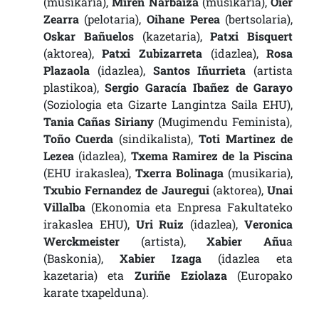
(musikaria),
Miren Narbaiza
(musikaria),
Oier
Zearra
(pelotaria),
Oihane Perea
(bertsolaria),
Oskar Bañuelos
(kazetaria),
Patxi Bisquert
(aktorea),
Patxi Zubizarreta
(idazlea),
Rosa
Plazaola
(idazlea),
Santos Iñurrieta
(artista
plastikoa),
Sergio Garacía Ibañez de Garayo
(Soziologia eta Gizarte Langintza Saila EHU),
Tania Cañas Siriany
(Mugimendu Feminista),
Toño Cuerda
(sindikalista),
Toti Martinez de
Lezea
(idazlea),
Txema Ramirez de la Piscina
(EHU irakaslea),
Txerra Bolinaga
(musikaria),
Txubio Fernandez de Jauregui
(aktorea),
Unai
Villalba
(Ekonomia eta Enpresa Fakultateko
irakaslea EHU),
Uri Ruiz
(idazlea),
Veronica
Werckmeister
(artista),
Xabier Añu
a
(Baskonia),
Xabier Izaga
(idazlea eta
kazetaria) eta
Zuriñe Eziolaza
(Europako
karate txapelduna).