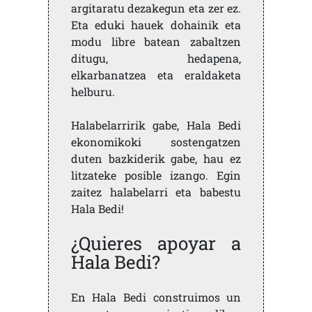
argitaratu dezakegun eta zer ez.
Eta eduki hauek dohainik eta
modu libre batean zabaltzen
ditugu, hedapena,
elkarbanatzea eta eraldaketa
helburu.
Halabelarririk gabe, Hala Bedi
ekonomikoki sostengatzen
duten bazkiderik gabe, hau ez
litzateke posible izango. Egin
zaitez halabelarri eta babestu
Hala Bedi!
¿Quieres apoyar a
Hala Bedi?
En Hala Bedi construimos un