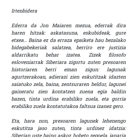
Irtenbidera
Ederra da Jon Maiaren mezua, ederrak dira
haren hitzak: askatasuna, eskubideak, gure
etxea… Baina ez da erraza epaiketa hau bezalako
bidegabekeriak salatzea, berriro ere justizia
aldarrikatu behar izatea. Zizek filosofo
esloveniarrak Siberiara zigortu zuten presoaren
historiaren berri eman zigun: lagunak
agurtzerakoan, adierazi zien eskutitzak idazten
saiatuko zela, baina, zentsuraren beldur, lagunei
gaineratu zien kontatzen zuena egia baldin
bazen, tinta urdina erabiliko zuela, eta gorria
erabiliko zuela kontatutakoa faltsua izanez gero.
Eta, hara non, presoaren lagunek lehenengo
eskutitza jaso zuten, tinta urdinez idatzia:
Siberian uste baino askoz hobeto zegoela, janaria