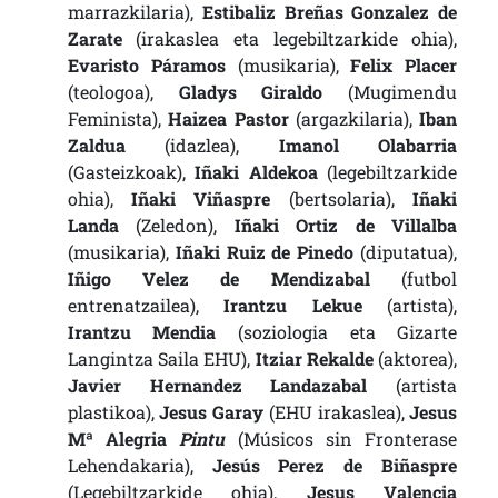
marrazkilaria),
Estibaliz Breñas Gonzalez de
Zarate
(irakaslea eta legebiltzarkide ohia),
Evaristo Páramos
(musikaria),
Felix Placer
(teologoa),
Gladys Giraldo
(Mugimendu
Feminista),
Haizea Pastor
(argazkilaria),
Iban
Zaldua
(idazlea),
Imanol Olabarria
(Gasteizkoak),
Iñaki Aldekoa
(legebiltzarkide
ohia),
Iñaki Viñaspre
(bertsolaria),
Iñaki
Landa
(Zeledon),
Iñaki Ortiz de Villalba
(musikaria),
Iñaki Ruiz de Pinedo
(diputatua),
Iñigo Velez de Mendizabal
(futbol
entrenatzailea),
Irantzu Lekue
(artista),
Irantzu Mendia
(soziologia eta Gizarte
Langintza Saila EHU),
Itziar Rekalde
(aktorea),
Javier Hernandez Landazabal
(artista
plastikoa),
Jesus Garay
(EHU irakaslea),
Jesus
Mª Alegria
Pintu
(Músicos sin Fronterase
Lehendakaria),
Jesús Perez de Biñaspre
(Legebiltzarkide ohia),
Jesus Valencia