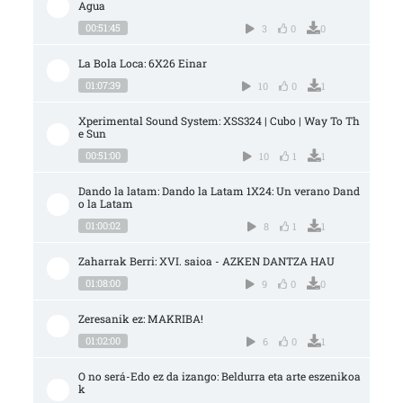
Agua
00:51:45
3
0
0
La Bola Loca: 6X26 Einar
01:07:39
10
0
1
Xperimental Sound System: XSS324 | Cubo | Way To Th
e Sun
00:51:00
10
1
1
Dando la latam: Dando la Latam 1X24: Un verano Dand
o la Latam
01:00:02
8
1
1
Zaharrak Berri: XVI. saioa - AZKEN DANTZA HAU
01:08:00
9
0
0
Zeresanik ez: MAKRIBA!
01:02:00
6
0
1
O no será-Edo ez da izango: Beldurra eta arte eszenikoa
k