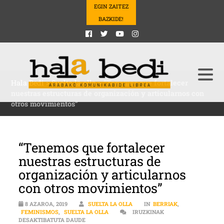
EGIN ZAITEZ
BAZKIDE!
Hala Bedi
>
Suelta la olla
>
“Tenemos que fortalecer
nuestras estructuras de organización y articularnos con
otros movimientos”
“Tenemos que fortalecer
nuestras estructuras de
organización y articularnos
con otros movimientos”
8 AZAROA, 2019
SUELTA LA OLLA
IN
BERRIAK
,
FEMINISMOS
,
SUELTA LA OLLA
IRUZKINAK
“TENEMOS QUE FORTALECER NUESTRAS ESTRUC
DESAKTIBATUTA DAUDE