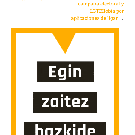
campaña electoral y
LGTBIfobia por
aplicaciones de ligar
→