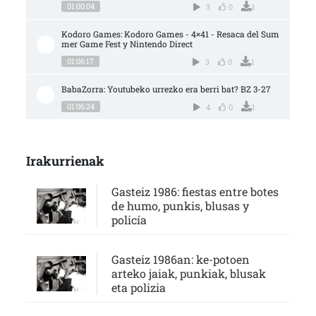
01:00:04
3
0
1
Kodoro Games: Kodoro Games - 4×41 - Resaca del Sum
mer Game Fest y Nintendo Direct
01:06:17
3
0
1
BabaZorra: Youtubeko urrezko era berri bat? BZ 3-27
01:06:24
4
0
1
Irakurrienak
Gasteiz 1986: fiestas entre botes
de humo, punkis, blusas y
policía
Gasteiz 1986an: ke-potoen
arteko jaiak, punkiak, blusak
eta polizia