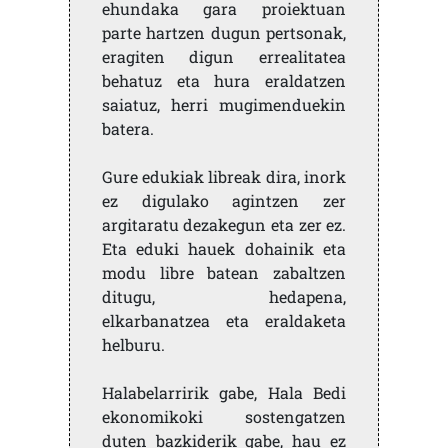
ehundaka gara proiektuan
parte hartzen dugun pertsonak,
eragiten digun errealitatea
behatuz eta hura eraldatzen
saiatuz, herri mugimenduekin
batera.
Gure edukiak libreak dira, inork
ez digulako agintzen zer
argitaratu dezakegun eta zer ez.
Eta eduki hauek dohainik eta
modu libre batean zabaltzen
ditugu, hedapena,
elkarbanatzea eta eraldaketa
helburu.
Halabelarririk gabe, Hala Bedi
ekonomikoki sostengatzen
duten bazkiderik gabe, hau ez