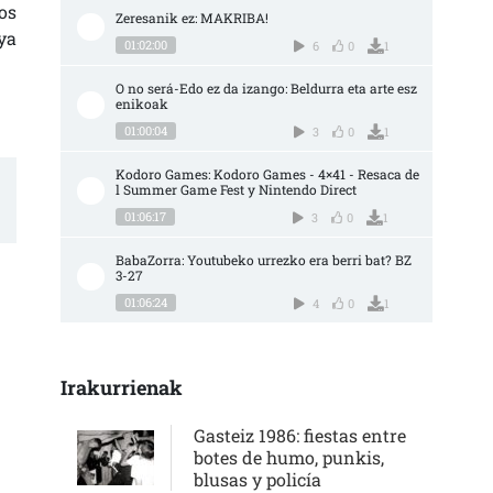
os
Zeresanik ez: MAKRIBA!
ya
01:02:00
6
0
1
O no será-Edo ez da izango: Beldurra eta arte esz
enikoak
01:00:04
3
0
1
Kodoro Games: Kodoro Games - 4×41 - Resaca de
l Summer Game Fest y Nintendo Direct
01:06:17
3
0
1
BabaZorra: Youtubeko urrezko era berri bat? BZ 
3-27
01:06:24
4
0
1
Irakurrienak
Gasteiz 1986: fiestas entre
botes de humo, punkis,
blusas y policía