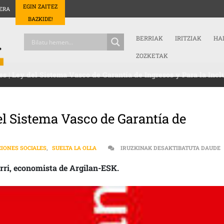
EGIN ZAITEZ
ERA
BAZKIDE!
BERRIAK
IRITZIAK
HA
ZOZKETAK
les | Ley del Sistema Vasco de Garantía de Ingresos y Para la Incl
del Sistema Vasco de Garantía de
[
IONES SOCIALES
,
SUELTA LA OLLA
IRUZKINAK DESAKTIBATUTA DAUDE
arri, economista de Argilan-ESK.