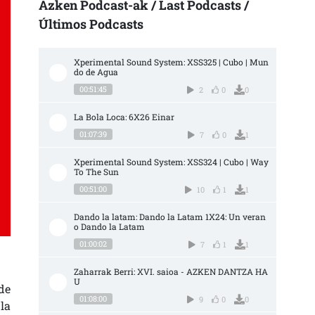
Azken Podcast-ak / Last Podcasts /
Últimos Podcasts
Xperimental Sound System: XSS325 | Cubo | Mun
do de Agua
00:51:45
2
0
0
La Bola Loca: 6X26 Einar
01:07:39
7
0
1
Xperimental Sound System: XSS324 | Cubo | Way 
To The Sun
00:51:00
10
1
1
Dando la latam: Dando la Latam 1X24: Un veran
o Dando la Latam
01:00:02
7
1
1
Zaharrak Berri: XVI. saioa - AZKEN DANTZA HA
U
de
01:08:00
9
0
0
la