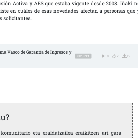
lusión Activa y AES que estaba vigente desde 2008. Iñaki n
siste en cuáles de esas novedades afectan a personas que 
 solicitantes.
stema Vasco de Garantía de Ingresos y 
00:31:13
18
2
12
zu?
komunitario eta eraldatzailea eraikitzen ari gara.