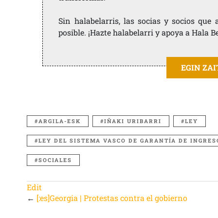
Sin halabelarris, las socias y socios qu
posible. ¡Hazte halabelarri y apoya a Hala B
EGIN ZA
ARGILA-ESK
IÑAKI URIBARRI
LEY
LEY DEL SISTEMA VASCO DE GARANTÍA DE INGRES
SOCIALES
Edit
←
[:es]Georgia | Protestas contra el gobierno