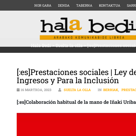
NOR GARA
DENDA
TABERNA
KONTAKTUA
SARR
Hala Bedi
>
Suelta la olla
>
[:es]Prestaciones socia
[:es]Prestaciones sociales | Ley 
Ingresos y Para la Inclusión
16 MARTXOA, 2023
SUELTA LA OLLA
IN
BERRIAK
,
PRESTAC
[:es]Colaboración habitual de la mano de Iñaki Urib