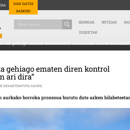
EGIN ZAITEZ
ERA
BAZKIDE!
BERRIAK
IRITZIAK
HA
ZOZKETAK
ro eta gehiago ematen diren kontrol mekanismo hauek normalizat
ta gehiago ematen diren kontrol
 ari dira”
PALOMA STRACHAN (IKAS): “GERO ETA GEHIAGO EM
AK DESAKTIBATUTA DAUDE
 aurkako borroka prozesua burutu dute azken hilabeteeta