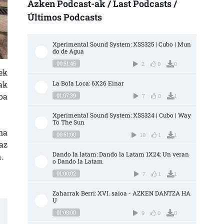
Azken Podcast-ak / Last Podcasts /
Últimos Podcasts
Xperimental Sound System: XSS325 | Cubo | Mun
do de Agua
00:51:45
2
0
0
ek
ak
La Bola Loca: 6X26 Einar
oa
01:07:39
7
0
1
Xperimental Sound System: XSS324 | Cubo | Way 
To The Sun
ma
00:51:00
10
1
1
az
Dando la latam: Dando la Latam 1X24: Un veran
.
o Dando la Latam
01:00:02
7
1
1
Zaharrak Berri: XVI. saioa - AZKEN DANTZA HA
U
01:08:00
9
0
0