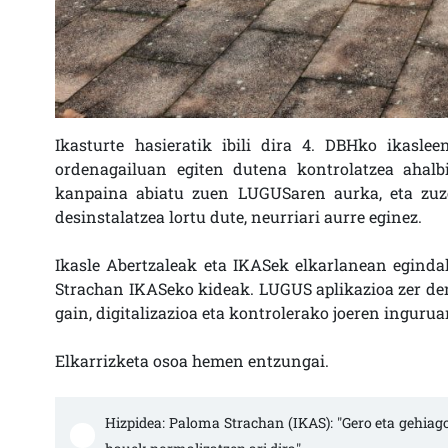
Ikasturte hasieratik ibili dira 4. DBHko ikasle
ordenagailuan egiten dutena kontrolatzea ahalb
kanpaina abiatu zuen LUGUSaren aurka, eta zuzen
desinstalatzea lortu dute, neurriari aurre eginez.
Ikasle Abertzaleak eta IKASek elkarlanean egin
Strachan IKASeko kideak. LUGUS aplikazioa zer den,
gain, digitalizazioa eta kontrolerako joeren ingur
Elkarrizketa osoa hemen entzungai.
Hizpidea: Paloma Strachan (IKAS): "Gero eta gehia