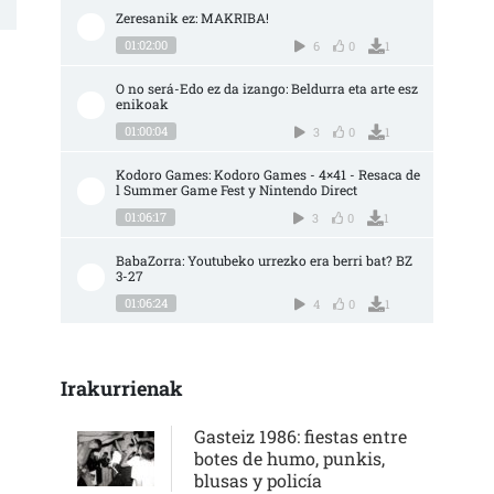
Zeresanik ez: MAKRIBA!
01:02:00
6
0
1
O no será-Edo ez da izango: Beldurra eta arte esz
enikoak
01:00:04
3
0
1
Kodoro Games: Kodoro Games - 4×41 - Resaca de
l Summer Game Fest y Nintendo Direct
01:06:17
3
0
1
BabaZorra: Youtubeko urrezko era berri bat? BZ 
3-27
01:06:24
4
0
1
Irakurrienak
Gasteiz 1986: fiestas entre
botes de humo, punkis,
blusas y policía