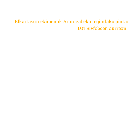
Elkartasun ekimenak Arantzabelan egindako pinta
LGTBI+foboen aurrean