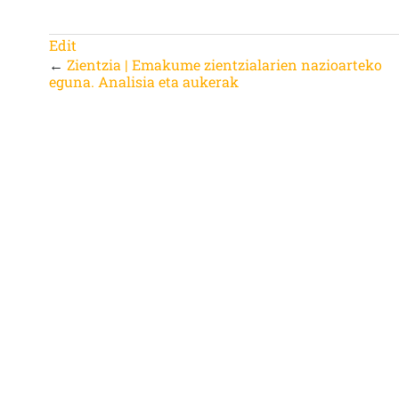
Edit
←
Zientzia | Emakume zientzialarien nazioarteko
eguna. Analisia eta aukerak