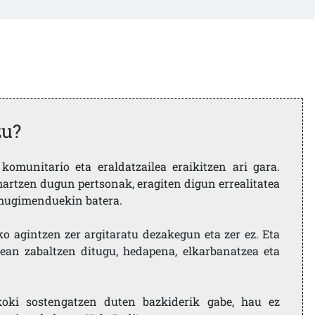
zu?
komunitario eta eraldatzailea eraikitzen ari gara.
artzen dugun pertsonak, eragiten digun errealitatea
i mugimenduekin batera.
ko agintzen zer argitaratu dezakegun eta zer ez. Eta
ean zabaltzen ditugu, hedapena, elkarbanatzea eta
koki sostengatzen duten bazkiderik gabe, hau ez