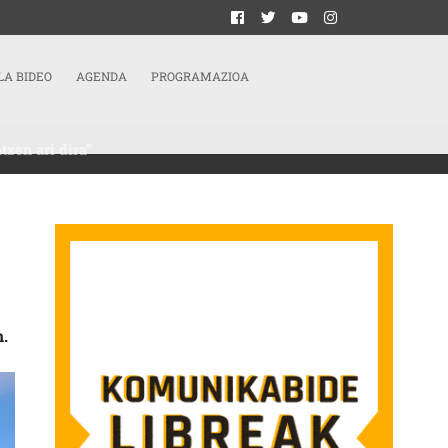
LA BIDEO
AGENDA
PROGRAMAZIOA
zen ari dira”
ATEN DIREN KONTROL MEKANISMO HAUEK NORMALIZATZEN ARI DIRA” SARRERAN
n.