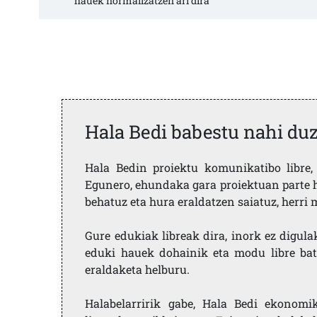
hauek normalizatzen ari dira"
Hala Bedi babestu nahi du
Hala Bedin proiektu komunikatibo libre, 
Egunero, ehundaka gara proiektuan parte h
behatuz eta hura eraldatzen saiatuz, herr
Gure edukiak libreak dira, inork ez digula
eduki hauek dohainik eta modu libre bat
eraldaketa helburu.
Halabelarririk gabe, Hala Bedi ekonomi