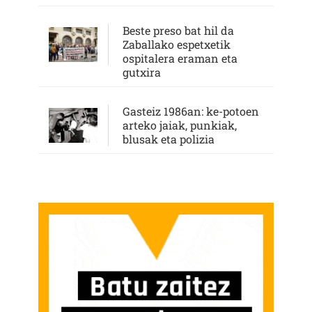
Beste preso bat hil da
Zaballako espetxetik
ospitalera eraman eta
gutxira
Gasteiz 1986an: ke-potoen
arteko jaiak, punkiak,
blusak eta polizia