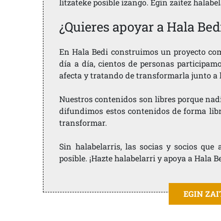
litzateke posible izango. Egin zaitez halabe
¿Quieres apoyar a Hala Bed
En Hala Bedi construimos un proyecto comu
día a día, cientos de personas participam
afecta y tratando de transformarla junto a
Nuestros contenidos son libres porque nad
difundimos estos contenidos de forma libre
transformar.
Sin halabelarris, las socias y socios qu
posible. ¡Hazte halabelarri y apoya a Hala B
EGIN ZA