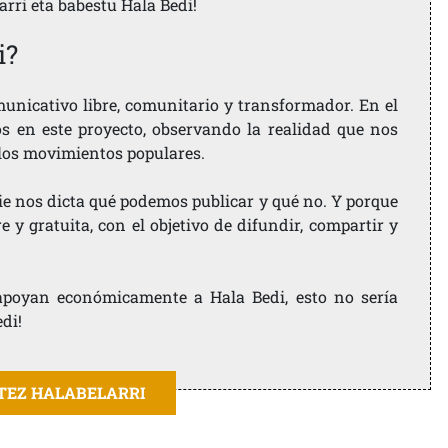
larri eta babestu Hala Bedi!
i?
nicativo libre, comunitario y transformador. En el
os en este proyecto, observando la realidad que nos
 los movimientos populares.
ie nos dicta qué podemos publicar y qué no. Y porque
 y gratuita, con el objetivo de difundir, compartir y
e apoyan económicamente a Hala Bedi, esto no sería
edi!
ITEZ HALABELARRI