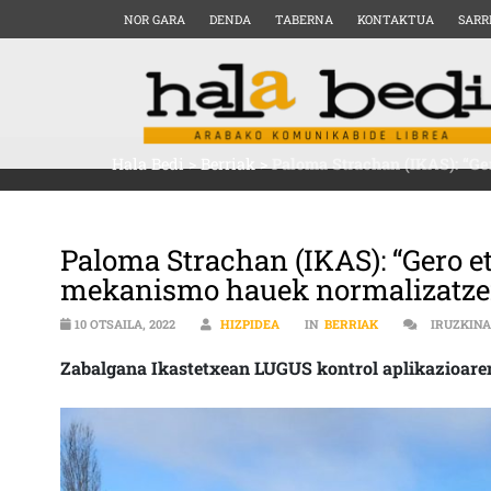
NOR GARA
DENDA
TABERNA
KONTAKTUA
SARR
Hala Bedi
>
Berriak
>
Paloma Strachan (IKAS): “Ge
Paloma Strachan (IKAS): “Gero e
mekanismo hauek normalizatzen
10 OTSAILA, 2022
HIZPIDEA
IN
BERRIAK
IRUZKIN
Zabalgana Ikastetxean LUGUS kontrol aplikazioaren