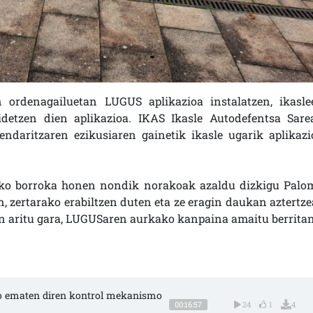
en ordenagailuetan LUGUS aplikazioa instalatzen, ikasle
idetzen dien aplikazioa. IKAS Ikasle Autodefentsa Sare
daritzaren ezikusiaren gainetik ikasle ugarik aplikazi
dako borroka honen nondik norakoak azaldu dizkigu Palo
 zertarako erabiltzen duten eta ze eragin daukan aztertze
uan aritu gara, LUGUSaren aurkako kanpaina amaitu berritan
go ematen diren kontrol mekanismo 
00:16:57
24
1
4