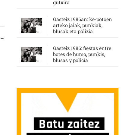
gutxira
Gasteiz 1986an: ke-potoen
arteko jaiak, punkiak,
blusak eta polizia
→
Gasteiz 1986: fiestas entre
botes de humo, punkis,
blusas y policía