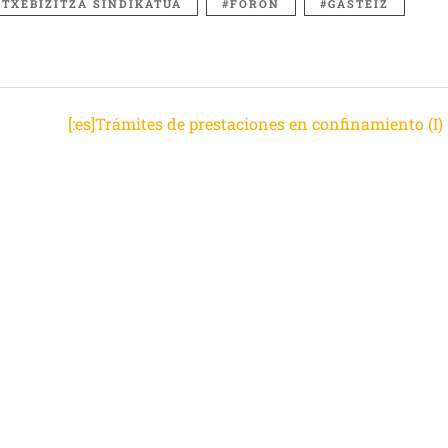
ETXEBIZITZA SINDIKATUA
FORON
GASTEIZ
[:es]Trámites de prestaciones en confinamiento (I)