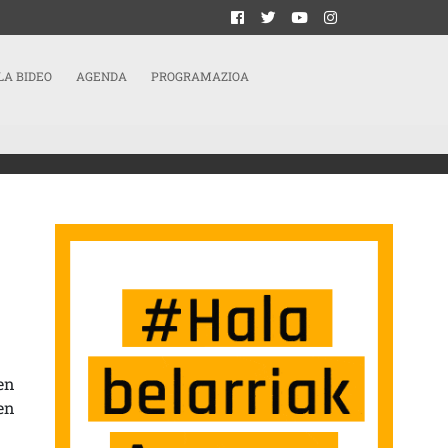
LA BIDEO
AGENDA
PROGRAMAZIOA
IZAERA AZPIMARRATU NAHI DUGU” SARRERAN
en
en