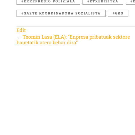
ERREPRESIO POLIZIALA
ETXEBIZITZA
GAZTE KOORDINADORA SOZIALISTA
GKS
Edit
←
Txomin Lasa (ELA): “Enpresa pribatuak sektore
hauetatik atera behar dira”