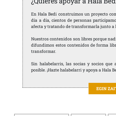
¿Quieres apoyar a Hala Bed
En Hala Bedi construimos un proyecto comu
día a día, cientos de personas participam
afecta y tratando de transformarla junto a
Nuestros contenidos son libres porque nad
difundimos estos contenidos de forma libre
transformar.
Sin halabelarris, las socias y socios qu
posible. ¡Hazte halabelarri y apoya a Hala B
EGIN ZA