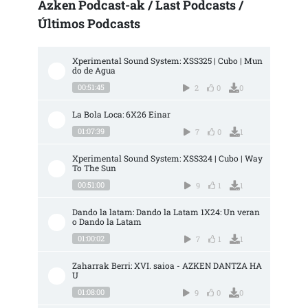
Azken Podcast-ak / Last Podcasts /
Últimos Podcasts
Xperimental Sound System: XSS325 | Cubo | Mun
do de Agua
00:51:45
2
0
0
La Bola Loca: 6X26 Einar
01:07:39
7
0
1
Xperimental Sound System: XSS324 | Cubo | Way 
To The Sun
00:51:00
9
1
1
Dando la latam: Dando la Latam 1X24: Un veran
o Dando la Latam
01:00:02
7
1
1
Zaharrak Berri: XVI. saioa - AZKEN DANTZA HA
U
01:08:00
9
0
0