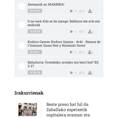
Zeresanik ez: MAKRIBA!
01:02:00
6
0
1
O no será-Edo ez da izango: Beldurra eta arte esz
enikoak
01:00:04
3
0
1
Kodoro Games: Kodoro Games - 4×41 - Resaca de
l Summer Game Fest y Nintendo Direct
01:06:17
3
0
1
BabaZorra: Youtubeko urrezko era berri bat? BZ 
3-27
01:06:24
4
0
1
Irakurrienak
Beste preso bat hil da
Zaballako espetxetik
ospitalera eraman eta