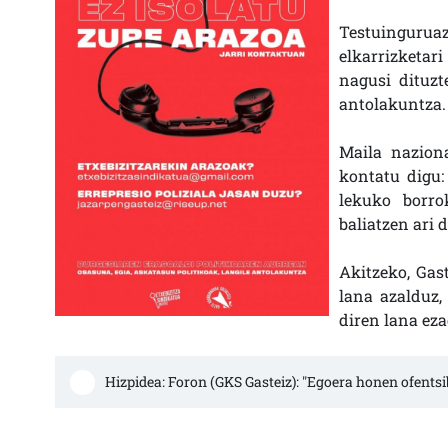
Testuinguru
elkarrizketar
nagusi dituzt
antolakuntza.
Maila naziona
kontatu digu: 
lekuko borro
baliatzen ari d
Akitzeko, Gas
lana azalduz, 
diren lana eza
Hizpidea: Foron (GKS Gasteiz): "Egoera honen ofents