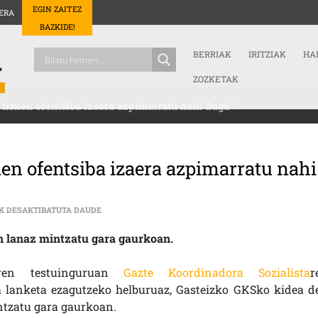
EGIN ZAITEZ
ERA
BAZKIDE!
BERRIAK
IRITZIAK
HA
ZOZKETAK
a honen ofentsiba izaera azpimarratu nahi dugu”
nen ofentsiba izaera azpimarratu nahi
FORON (GKS GASTEIZ): “EGOERA HONEN OFENTSIBA 
K DESAKTIBATUTA DAUDE
en lanaz mintzatu gara gaurkoan.
aren testuinguruan
Gazte Koordinadora Sozialista
r
a lanketa ezagutzeko helburuaz, Gasteizko GKSko kidea d
tzatu gara gaurkoan.