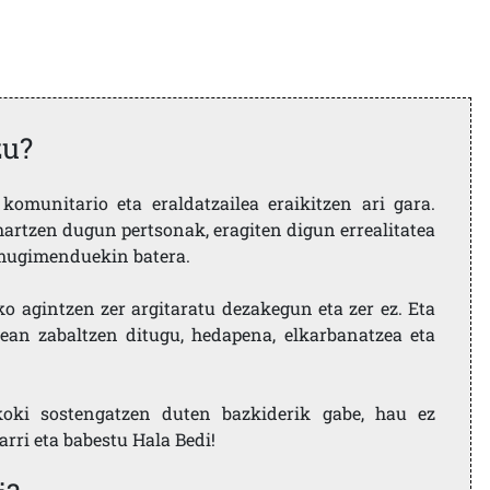
zu?
komunitario eta eraldatzailea eraikitzen ari gara.
artzen dugun pertsonak, eragiten digun errealitatea
i mugimenduekin batera.
ko agintzen zer argitaratu dezakegun eta zer ez. Eta
ean zabaltzen ditugu, hedapena, elkarbanatzea eta
koki sostengatzen duten bazkiderik gabe, hau ez
larri eta babestu Hala Bedi!