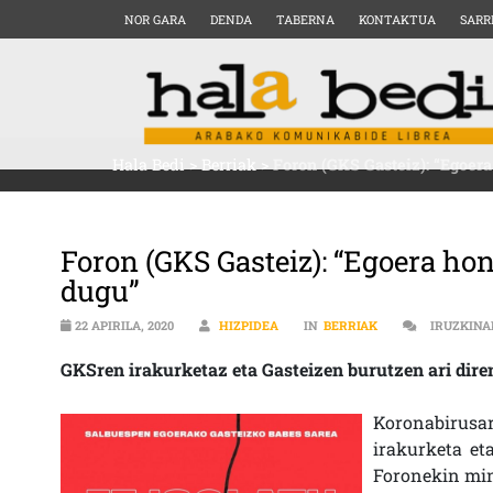
NOR GARA
DENDA
TABERNA
KONTAKTUA
SARR
Hala Bedi
>
Berriak
>
Foron (GKS Gasteiz): “Egoer
Foron (GKS Gasteiz): “Egoera ho
dugu”
22 APIRILA, 2020
HIZPIDEA
IN
BERRIAK
IRUZKINA
GKSren irakurketaz eta Gasteizen burutzen ari dir
Koronabirus
irakurketa et
Foronekin min