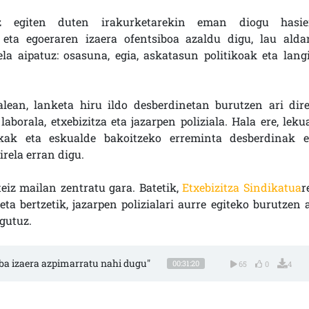
az egiten duten irakurketarekin eman diogu hasie
i eta egoeraren izaera ofentsiboa azaldu digu, lau aldar
ela aipatuz: osasuna, egia, askatasun politikoak eta langi
lean, lanketa hiru ildo desberdinetan burutzen ari dire
laborala, etxebizitza eta jazarpen poliziala. Hala ere, leku
kak eta eskualde bakoitzeko erreminta desberdinak e
irela erran digu.
teiz mailan zentratu gara. Batetik,
Etxebizitza Sindikatua
r
eta bertzetik, jazarpen polizialari aurre egiteko burutzen a
gutuz.
iba izaera azpimarratu nahi dugu"
00:31:20
65
0
4