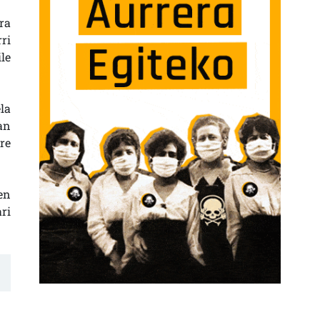
ra
ri
le
la
an
re
en
ri