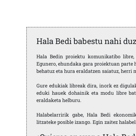
Hala Bedi babestu nahi du
Hala Bedin proiektu komunikatibo libre, 
Egunero, ehundaka gara proiektuan parte h
behatuz eta hura eraldatzen saiatuz, herr
Gure edukiak libreak dira, inork ez digula
eduki hauek dohainik eta modu libre bat
eraldaketa helburu.
Halabelarririk gabe, Hala Bedi ekonomi
litzateke posible izango. Egin zaitez halabe