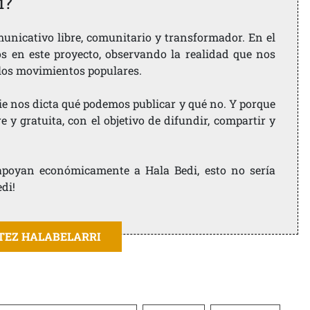
i?
nicativo libre, comunitario y transformador. En el
os en este proyecto, observando la realidad que nos
 los movimientos populares.
ie nos dicta qué podemos publicar y qué no. Y porque
 y gratuita, con el objetivo de difundir, compartir y
e apoyan económicamente a Hala Bedi, esto no sería
edi!
ITEZ HALABELARRI