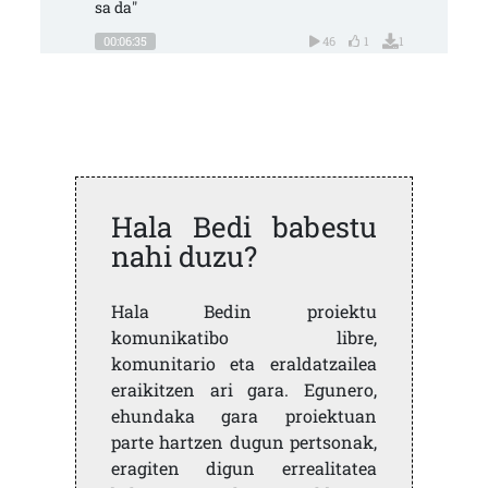
sa da"
00:06:35
46
1
1
Hala Bedi babestu
nahi duzu?
Hala Bedin proiektu
komunikatibo libre,
komunitario eta eraldatzailea
eraikitzen ari gara. Egunero,
ehundaka gara proiektuan
parte hartzen dugun pertsonak,
eragiten digun errealitatea