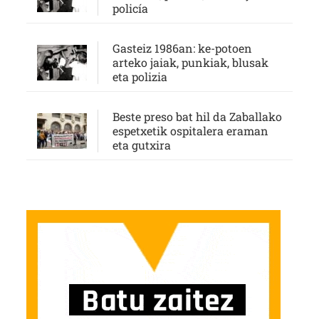
policía
Gasteiz 1986an: ke-potoen
arteko jaiak, punkiak, blusak
eta polizia
Beste preso bat hil da Zaballako
espetxetik ospitalera eraman
eta gutxira