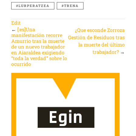
LURPERATZEA
TRENA
Edit
←
[:es]Una
¿Que esconde Zorroza
manifestación recorre
Gestión de Residuos tras
Amurrio tras la muerte
la muerte del último
de un nuevo trabajador
trabajador?
→
en Aiaraldea exigiendo
“toda la verdad” sobre lo
ocurrido