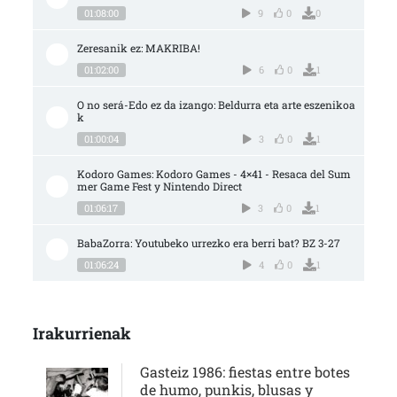
01:08:00
9
0
0
Zeresanik ez: MAKRIBA!
01:02:00
6
0
1
O no será-Edo ez da izango: Beldurra eta arte eszenikoa
k
01:00:04
3
0
1
Kodoro Games: Kodoro Games - 4×41 - Resaca del Sum
mer Game Fest y Nintendo Direct
01:06:17
3
0
1
BabaZorra: Youtubeko urrezko era berri bat? BZ 3-27
01:06:24
4
0
1
Irakurrienak
Gasteiz 1986: fiestas entre botes
de humo, punkis, blusas y