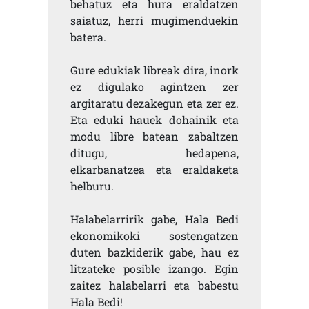
behatuz eta hura eraldatzen
saiatuz, herri mugimenduekin
batera.
Gure edukiak libreak dira, inork
ez digulako agintzen zer
argitaratu dezakegun eta zer ez.
Eta eduki hauek dohainik eta
modu libre batean zabaltzen
ditugu, hedapena,
elkarbanatzea eta eraldaketa
helburu.
Halabelarririk gabe, Hala Bedi
ekonomikoki sostengatzen
duten bazkiderik gabe, hau ez
litzateke posible izango. Egin
zaitez halabelarri eta babestu
Hala Bedi!