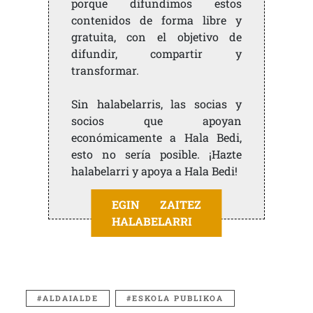
porque difundimos estos
contenidos de forma libre y
gratuita, con el objetivo de
difundir, compartir y
transformar.
Sin halabelarris, las socias y
socios que apoyan
económicamente a Hala Bedi,
esto no sería posible. ¡Hazte
halabelarri y apoya a Hala Bedi!
EGIN ZAITEZ
HALABELARRI
ALDAIALDE
ESKOLA PUBLIKOA