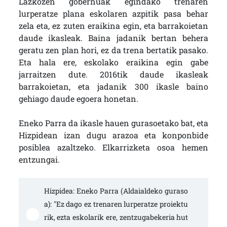
Lazkozen gobernuak egindako trenaren
lurperatze plana eskolaren azpitik pasa behar
zela eta, ez zuten eraikina egin, eta barrakoietan
daude ikasleak. Baina jadanik bertan behera
geratu zen plan hori, ez da trena bertatik pasako.
Eta hala ere, eskolako eraikina egin gabe
jarraitzen dute. 2016tik daude ikasleak
barrakoietan, eta jadanik 300 ikasle baino
gehiago daude egoera honetan.
Eneko Parra da ikasle hauen gurasoetako bat, eta
Hizpidean izan dugu arazoa eta konponbide
posiblea azaltzeko. Elkarrizketa osoa hemen
entzungai.
Hizpidea: Eneko Parra (Aldaialdeko guraso
a): "Ez dago ez trenaren lurperatze proiektu
rik, ezta eskolarik ere, zentzugabekeria hut