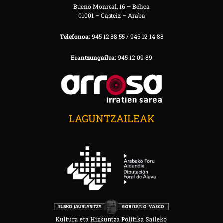
Bueno Monreal, 16 – Behea
01001 – Gasteiz – Araba
Telefonoa:
945 12 88 55 / 945 12 14 88
Erantzungailua:
945 12 09 89
LAGUNTZAILEAK