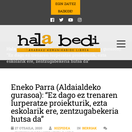
EGIN ZAITEZ
BAZKIDE!
Hala Bedi
>
Berriak
>
Eneko Parra (Aldaialdeko gurasoa):
“Ez dago ez trenaren lurperatze proiekturik, ezta
eskolarik ere, zentzugabekeria hutsa da”
Eneko Parra (Aldaialdeko
gurasoa): “Ez dago ez trenaren
lurperatze proiekturik, ezta
eskolarik ere, zentzugabekeria
hutsa da”
27 OTSAILA, 2020
HIZPIDEA
IN
BERRIAK