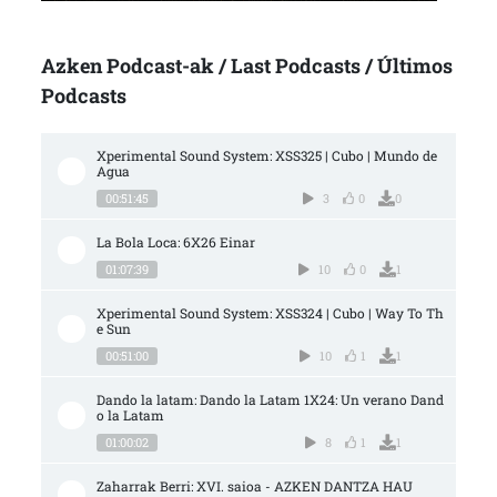
Azken Podcast-ak / Last Podcasts / Últimos
Podcasts
Xperimental Sound System: XSS325 | Cubo | Mundo de 
Agua
00:51:45
3
0
0
La Bola Loca: 6X26 Einar
01:07:39
10
0
1
Xperimental Sound System: XSS324 | Cubo | Way To Th
e Sun
00:51:00
10
1
1
Dando la latam: Dando la Latam 1X24: Un verano Dand
o la Latam
01:00:02
8
1
1
Zaharrak Berri: XVI. saioa - AZKEN DANTZA HAU