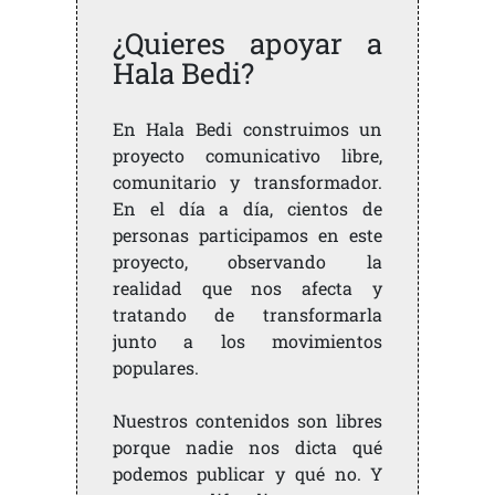
¿Quieres apoyar a
Hala Bedi?
En Hala Bedi construimos un
proyecto comunicativo libre,
comunitario y transformador.
En el día a día, cientos de
personas participamos en este
proyecto, observando la
realidad que nos afecta y
tratando de transformarla
junto a los movimientos
populares.
Nuestros contenidos son libres
porque nadie nos dicta qué
podemos publicar y qué no. Y