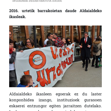
ENEKO PARRA (ALDAIALDEKO GURAS
IRUZKINAK DESAKTIBATUTA DAUDE
2016. urtetik barrakoietan daude Aldaialdeko
ikasleak.
Aldaialdeko ikasleen egoerak ez du laster
konponbidea izango, instituzioek gurasoen
eskaerei entzungor egiten jarraitzen dutelako.