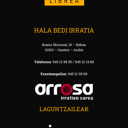
HALA BEDI IRRATIA
Bueno Monreal, 16 – Behea
01001 – Gasteiz – Araba
Telefonoa:
945 12 88 55 / 945 12 14 88
Erantzungailua:
945 12 09 89
LAGUNTZAILEAK