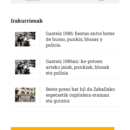
Irakurrienak
Gasteiz 1986: fiestas entre botes
de humo, punkis, blusas y
policía
Gasteiz 1986an: ke-potoen
arteko jaiak, punkiak, blusak
eta polizia
Beste preso bat hil da Zaballako
espetxetik ospitalera eraman
eta gutxira