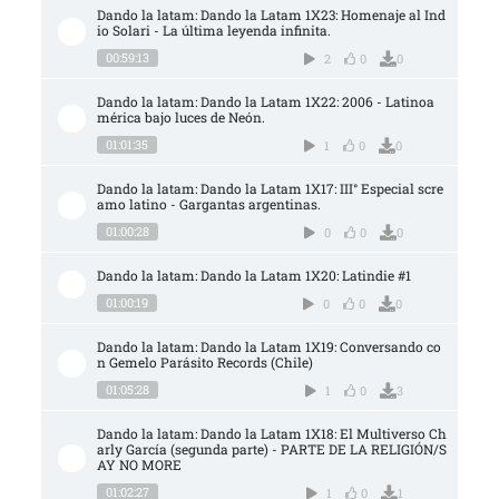
Dando la latam: Dando la Latam 1X23: Homenaje al Ind
io Solari - La última leyenda infinita.
00:59:13
2
0
0
Dando la latam: Dando la Latam 1X22: 2006 - Latinoa
mérica bajo luces de Neón.
01:01:35
1
0
0
Dando la latam: Dando la Latam 1X17: III° Especial scre
amo latino - Gargantas argentinas.
01:00:28
0
0
0
Dando la latam: Dando la Latam 1X20: Latindie #1
01:00:19
0
0
0
Dando la latam: Dando la Latam 1X19: Conversando co
n Gemelo Parásito Records (Chile)
01:05:28
1
0
3
Dando la latam: Dando la Latam 1X18: El Multiverso Ch
arly García (segunda parte) - PARTE DE LA RELIGIÓN/S
AY NO MORE
01:02:27
1
0
1