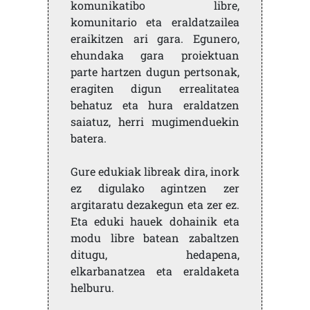
komunikatibo libre,
komunitario eta eraldatzailea
eraikitzen ari gara. Egunero,
ehundaka gara proiektuan
parte hartzen dugun pertsonak,
eragiten digun errealitatea
behatuz eta hura eraldatzen
saiatuz, herri mugimenduekin
batera.
Gure edukiak libreak dira, inork
ez digulako agintzen zer
argitaratu dezakegun eta zer ez.
Eta eduki hauek dohainik eta
modu libre batean zabaltzen
ditugu, hedapena,
elkarbanatzea eta eraldaketa
helburu.