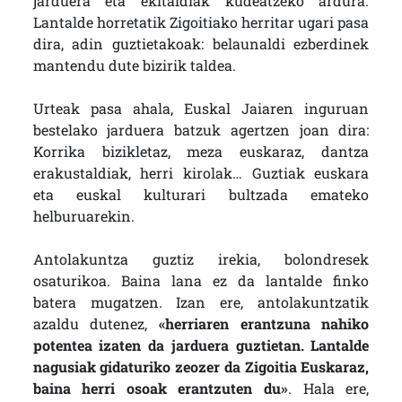
jarduera eta ekitaldiak kudeatzeko ardura.
Lantalde horretatik Zigoitiako herritar ugari pasa
dira, adin guztietakoak: belaunaldi ezberdinek
mantendu dute bizirik taldea.
Urteak pasa ahala, Euskal Jaiaren inguruan
bestelako jarduera batzuk agertzen joan dira:
Korrika bizikletaz, meza euskaraz, dantza
erakustaldiak, herri kirolak… Guztiak euskara
eta euskal kulturari bultzada emateko
helburuarekin.
Antolakuntza guztiz irekia, bolondresek
osaturikoa. Baina lana ez da lantalde finko
batera mugatzen. Izan ere, antolakuntzatik
azaldu dutenez,
«herriaren erantzuna nahiko
potentea izaten da jarduera guztietan. Lantalde
nagusiak gidaturiko zeozer da Zigoitia Euskaraz,
baina herri osoak erantzuten du»
. Hala ere,