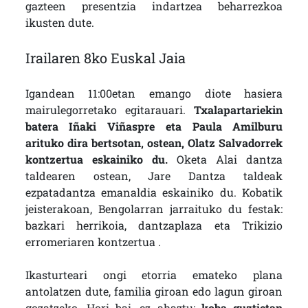
gazteen presentzia indartzea beharrezkoa
ikusten dute.
Irailaren 8ko Euskal Jaia
Igandean 11:00etan emango diote hasiera
mairulegorretako egitarauari.
Txalapartariekin
batera Iñaki Viñaspre eta Paula Amilburu
arituko dira bertsotan, ostean, Olatz Salvadorrek
kontzertua eskainiko du.
Oketa Alai dantza
taldearen ostean, Jare Dantza taldeak
ezpatadantza emanaldia eskainiko du. Kobatik
jeisterakoan, Bengolarran jarraituko du festak:
bazkari herrikoia, dantzaplaza eta Trikizio
erromeriaren kontzertua .
Ikasturteari ongi etorria emateko plana
antolatzen dute, familia giroan edo lagun giroan
gozatzeko. Hori bai, ez ahaztu:
koba guztietan