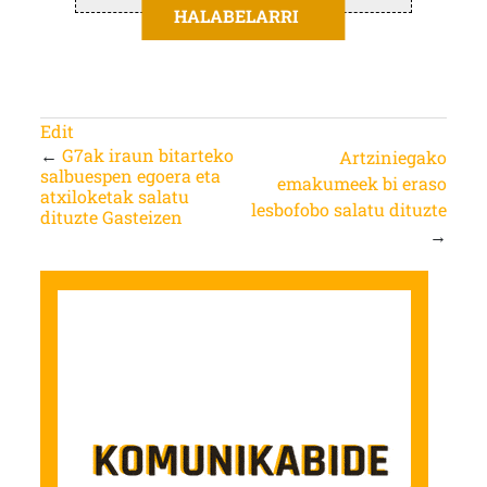
HALABELARRI
Edit
←
G7ak iraun bitarteko
Artziniegako
salbuespen egoera eta
emakumeek bi eraso
atxiloketak salatu
lesbofobo salatu dituzte
dituzte Gasteizen
→