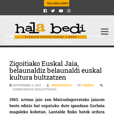
HALABELARRIS
Hala Bedi
>
Prensa
>
Zigoitiako Euskal Jaia, belaunaldiz
belaunaldi euskal kultura bultzatzen
Zigoitiako Euskal Jaia,
belaunaldiz belaunaldi euskal
kultura bultzatzen
SEPTIEMBRE 2, 2019
ERREDAKZIOA
IN
PRENSA
EN ZIGOITIAKO EUSKAL JAIA, BELAUNA
COMENTARIOS DESACTIVADOS
1963. urtean jaio zen Mairuelegorretako jaiaren
beste edizio bat ospatuko dute igandean Gorbeia
magaleko kobetan. Lantalde finko batek ardura