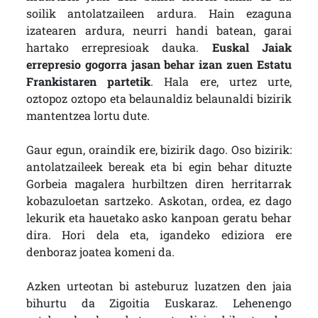
soilik antolatzaileen ardura. Hain ezaguna
izatearen ardura, neurri handi batean, garai
hartako errepresioak dauka.
Euskal Jaiak
errepresio gogorra jasan behar izan zuen Estatu
Frankistaren partetik
. Hala ere, urtez urte,
oztopoz oztopo eta belaunaldiz belaunaldi bizirik
mantentzea lortu dute.
Gaur egun, oraindik ere, bizirik dago. Oso bizirik:
antolatzaileek bereak eta bi egin behar dituzte
Gorbeia magalera hurbiltzen diren herritarrak
kobazuloetan sartzeko. Askotan, ordea, ez dago
lekurik eta hauetako asko kanpoan geratu behar
dira. Hori dela eta, igandeko ediziora ere
denboraz joatea komeni da.
Azken urteotan bi asteburuz luzatzen den jaia
bihurtu da Zigoitia Euskaraz. Lehenengo