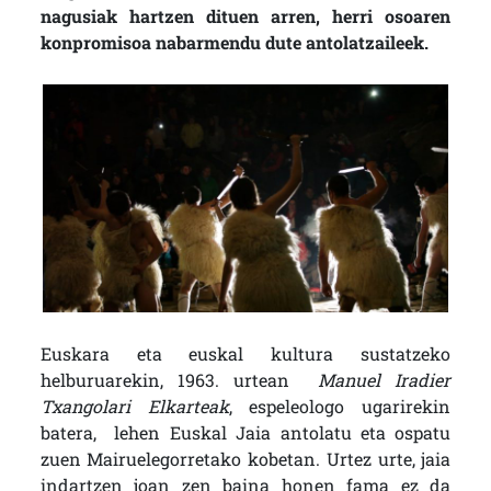
nagusiak hartzen dituen arren, herri osoaren
konpromisoa nabarmendu dute antolatzaileek.
Euskara eta euskal kultura sustatzeko
helburuarekin, 1963. urtean
Manuel Iradier
Txangolari Elkarteak
, espeleologo ugarirekin
batera, lehen Euskal Jaia antolatu eta ospatu
zuen Mairuelegorretako kobetan. Urtez urte, jaia
indartzen joan zen baina honen fama ez da