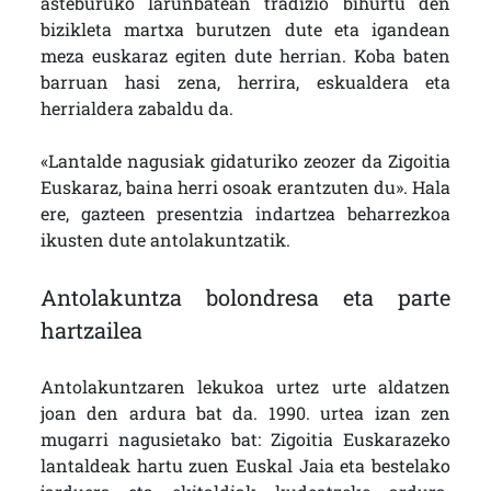
asteburuko larunbatean tradizio bihurtu den
bizikleta martxa burutzen dute eta igandean
meza euskaraz egiten dute herrian. Koba baten
barruan hasi zena, herrira, eskualdera eta
herrialdera zabaldu da.
«Lantalde nagusiak gidaturiko zeozer da Zigoitia
Euskaraz, baina herri osoak erantzuten du». Hala
ere, gazteen presentzia indartzea beharrezkoa
ikusten dute antolakuntzatik.
Antolakuntza bolondresa eta parte
hartzailea
Antolakuntzaren lekukoa urtez urte aldatzen
joan den ardura bat da. 1990. urtea izan zen
mugarri nagusietako bat: Zigoitia Euskarazeko
lantaldeak hartu zuen Euskal Jaia eta bestelako