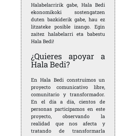
Halabelarririk gabe, Hala Bedi
ekonomikoki sostengatzen
duten bazkiderik gabe, hau ez
litzateke posible izango. Egin
zaitez halabelarri eta babestu
Hala Bedi!
¿Quieres apoyar a
Hala Bedi?
En Hala Bedi construimos un
proyecto comunicativo libre,
comunitario y transformador.
En el día a día, cientos de
personas participamos en este
proyecto, observando la
realidad que nos afecta y
tratando de transformarla