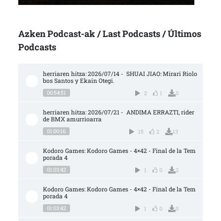
Azken Podcast-ak / Last Podcasts / Últimos
Podcasts
herriaren hitza: 2026/07/14 -  SHUAI JIAO: Mirari Riolo
bos Santos y Ekain Otegi.
00:54:51
2
1
0
herriaren hitza: 2026/07/21 -  ANDIMA ERRAZTI, rider 
de BMX amurrioarra
01:00:16
15
2
13
Kodoro Games: Kodoro Games - 4×42 - Final de la Tem
porada 4
01:03:42
1
0
2
Kodoro Games: Kodoro Games - 4×42 - Final de la Tem
porada 4
01:03:42
1
0
0