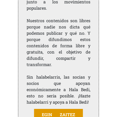
junto a los movimientos
populares.
Nuestros contenidos son libres
porque nadie nos dicta qué
podemos publicar y qué no. Y
porque difundimos estos
contenidos de forma libre y
gratuita, con el objetivo de
difundir, compartir y
transformar.
Sin halabelarris, las socias y
socios que apoyan
económicamente a Hala Bedi,
esto no sería posible. ¡Hazte
halabelarri y apoya a Hala Bedi!
EGIN ZAITEZ