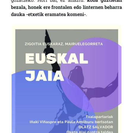
bezala, honek ere frontalen edo linternen beharra
dauka -etxetik eramatea komeni-
.