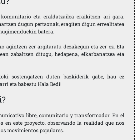
zu?
komunitario eta eraldatzailea eraikitzen ari gara.
artzen dugun pertsonak, eragiten digun errealitatea
i mugimenduekin batera.
ko agintzen zer argitaratu dezakegun eta zer ez. Eta
ean zabaltzen ditugu, hedapena, elkarbanatzea eta
koki sostengatzen duten bazkiderik gabe, hau ez
larri eta babestu Hala Bedi!
i?
nicativo libre, comunitario y transformador. En el
os en este proyecto, observando la realidad que nos
 los movimientos populares.