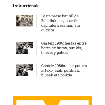
Irakurrienak
Beste preso bat hil da
Zaballako espetxetik
ospitalera eraman eta
gutxira
Gasteiz 1986: fiestas entre
botes de humo, punkis,
blusas y policía
Gasteiz 1986an: ke-potoen
arteko jaiak, punkiak,
blusak eta polizia