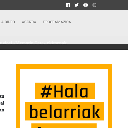
LA BIDEO
AGENDA
PROGRAMAZIOA
ituzioei «Memoria Gara» ekimenak
BIDEEN ZENTROARI BULTZADA EMATEA EXIJITU DIE INSTITUZIOEI «MEMORIA 
an
al
an