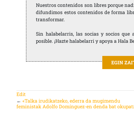
Nuestros contenidos son libres porque nad
difundimos estos contenidos de forma libre
transformar.
Sin halabelarris, las socias y socios qu
posible. ¡Hazte halabelarri y apoya a Hala B
EGIN ZA
Edit
←
«Talka irudikatzeko, ederra da mugimendu
feministak Adolfo Domínguez-en denda bat okupat