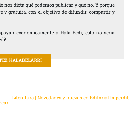
ie nos dicta qué podemos publicar y qué no. Y porque
 y gratuita, con el objetivo de difundir, compartir y
e apoyan económicamente a Hala Bedi, esto no sería
edi!
ITEZ HALABELARRI
Literatura | Novedades y nuevas en Editorial Imperdib
zea»