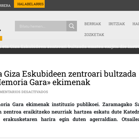
HALABELARRIS
RRERA
BERRIAK
IRITZIAK
HA
ZOZKETAK
eta Giza Eskubideen zentroari bultzada ematea exijitu die inst
 Giza Eskubideen zentroari bultzada
 «Memoria Gara» ekimenak
EN ZARAMAGAKO ELIZAKO MEMORIA ETA GIZA ESKU
MENTARIOS DESACTIVADOS
emoria Gara ekimenak instituzio publikoei. Zaramagako S
 zentroa eraikitzeko neurriak hartzea eskatu dute Katedr
erakusketaren harira egin duten agerraldian. Otsaile