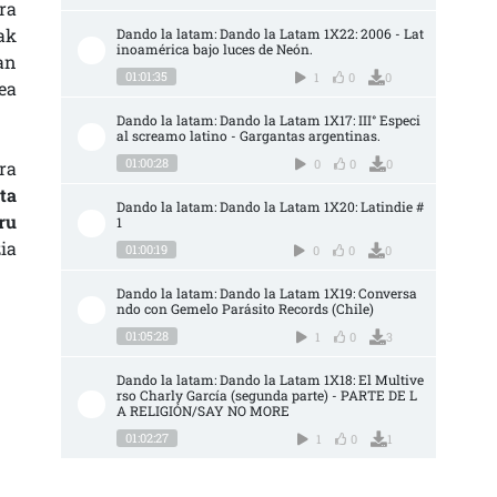
ra
ak
Dando la latam: Dando la Latam 1X22: 2006 - Lat
inoamérica bajo luces de Neón.
an
01:01:35
1
0
0
ea
Dando la latam: Dando la Latam 1X17: III° Especi
al screamo latino - Gargantas argentinas.
01:00:28
0
0
0
ra
ta
Dando la latam: Dando la Latam 1X20: Latindie #
ru
1
ia
01:00:19
0
0
0
Dando la latam: Dando la Latam 1X19: Conversa
ndo con Gemelo Parásito Records (Chile)
01:05:28
1
0
3
Dando la latam: Dando la Latam 1X18: El Multive
rso Charly García (segunda parte) - PARTE DE L
A RELIGIÓN/SAY NO MORE
01:02:27
1
0
1