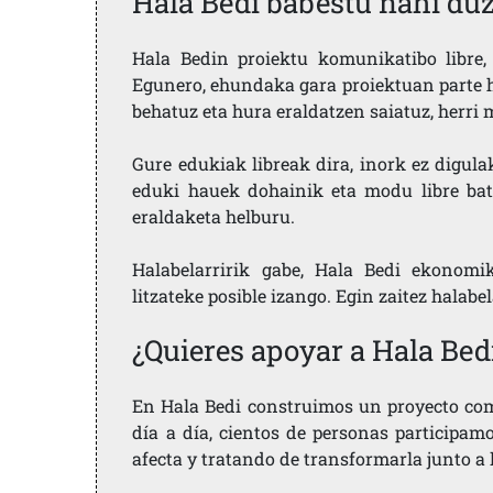
Hala Bedi babestu nahi du
Hala Bedin proiektu komunikatibo libre, 
Egunero, ehundaka gara proiektuan parte h
behatuz eta hura eraldatzen saiatuz, herr
Gure edukiak libreak dira, inork ez digula
eduki hauek dohainik eta modu libre bat
eraldaketa helburu.
Halabelarririk gabe, Hala Bedi ekonomi
litzateke posible izango. Egin zaitez halabe
¿Quieres apoyar a Hala Bed
En Hala Bedi construimos un proyecto comu
día a día, cientos de personas participam
afecta y tratando de transformarla junto a