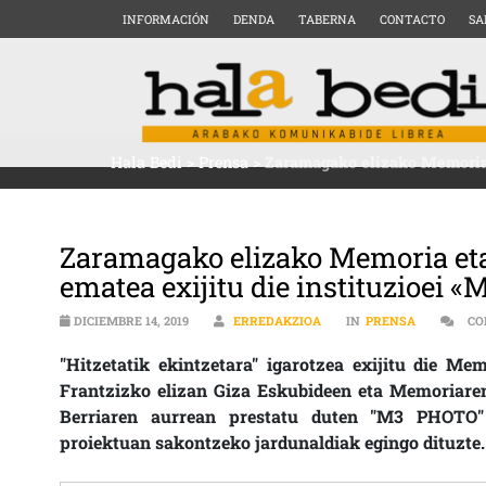
INFORMACIÓN
DENDA
TABERNA
CONTACTO
SA
Hala Bedi
>
Prensa
>
Zaramagako elizako Memoria 
Zaramagako elizako Memoria eta
ematea exijitu die instituzioei
DICIEMBRE 14, 2019
ERREDAKZIOA
IN
PRENSA
CO
"Hitzetatik ekintzetara" igarotzea exijitu die M
Frantzizko elizan Giza Eskubideen eta Memoriaren
Berriaren aurrean prestatu duten "M3 PHOTO" 
proiektuan sakontzeko jardunaldiak egingo dituzte.