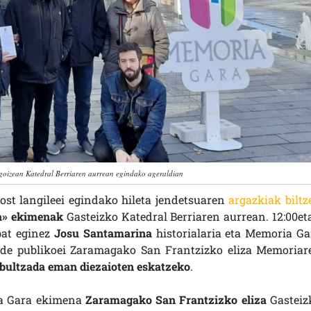
oizean Katedral Berriaren aurrean egindako ageraldian
ost langileei egindako hileta jendetsuaren
argazkiak biltz
a» ekimenak
Gasteizko Katedral Berriaren aurrean. 12:00et
bat eginez
Josu Santamarina
historialaria eta Memoria Ga
nde publikoei Zaramagako San Frantzizko eliza Memoriar
 bultzada eman diezaioten eskatzeko
.
ia Gara ekimena
Zaramagako San Frantzizko eliza
Gasteiz