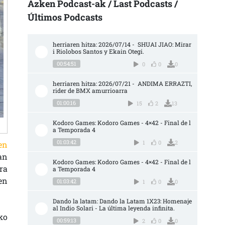
Azken Podcast-ak / Last Podcasts /
Últimos Podcasts
herriaren hitza: 2026/07/14 -  SHUAI JIAO: Mirar
i Riolobos Santos y Ekain Otegi.
00:54:51
0
0
0
herriaren hitza: 2026/07/21 -  ANDIMA ERRAZTI, 
rider de BMX amurrioarra
01:00:16
15
2
13
Kodoro Games: Kodoro Games - 4×42 - Final de l
a Temporada 4
01:03:42
1
0
2
en
an
Kodoro Games: Kodoro Games - 4×42 - Final de l
ra
a Temporada 4
en
01:03:42
1
0
0
Dando la latam: Dando la Latam 1X23: Homenaje 
al Indio Solari - La última leyenda infinita.
ko
00:59:13
2
0
0