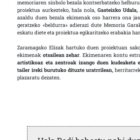
memoriaren sinbolo bezala kontserbatzeko helburuar
proiektua aurkezteko, hala nola,
Gasteizko Udala,
azaldu duen bezala ekimenak oso harrera ona ja
geratzeko «beldurra» adierazi dute Memoria Gar
eskatu diete eta proiektua egikaritzeko erabakia ha
Zaramagako Elizak hartuko duen proiektuan sak
ekimenak
otsailean zehar
. Ekimenaren kontu estra
artistikoaz eta zentroak izango duen kudeaketa 
tailer ireki burutuko dituzte uratrrilean,
herritarre
plazaratu dezaten.