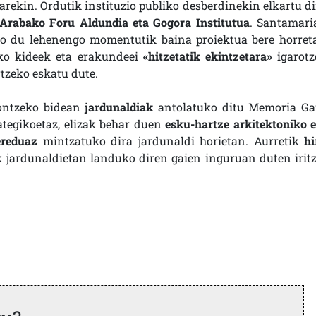
ekin. Ordutik instituzio publiko desberdinekin elkartu di
 Arabako Foru Aldundia eta Gogora Institutua
. Santamari
so du lehenengo momentutik baina proiektua bere horret
ako kideek eta erakundeei
«hitzetatik ekintzetara»
igarotz
rtzeko eskatu dute.
ontzeko bidean
jardunaldiak
antolatuko ditu Memoria Ga
tegikoetaz, elizak behar duen
esku-hartze arkitektoniko e
ereduaz
mintzatuko dira jardunaldi horietan. Aurretik
hi
k jardunaldietan landuko diren gaien inguruan duten iritz