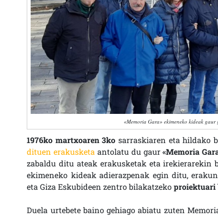
«Memoria Gara» ekimeneko kideak gaur g
1976ko martxoaren 3ko
sarraskiaren eta hildako b
dituen erakusketa
antolatu du gaur
«Memoria Gar
zabaldu ditu ateak erakusketak eta irekierarekin 
ekimeneko kideak adierazpenak egin ditu, eraku
eta Giza Eskubideen zentro bilakatzeko
proiektuari
Duela urtebete baino gehiago abiatu zuten Memor