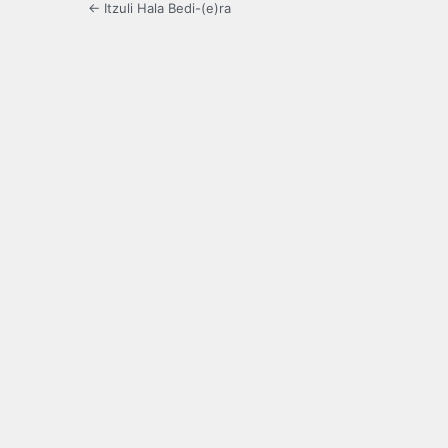
← Itzuli Hala Bedi-(e)ra