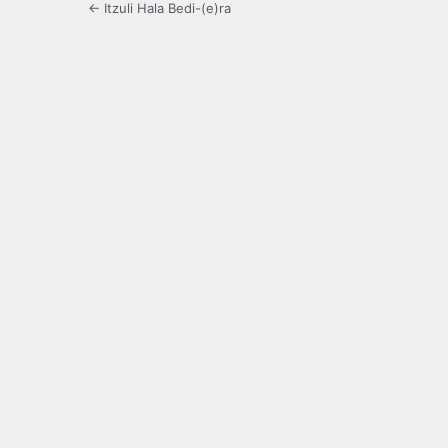
← Itzuli Hala Bedi-(e)ra